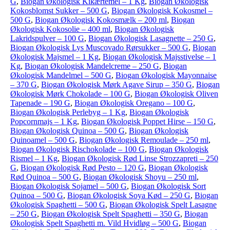
G
,
Biogan Økologisk Kikærtemel – 1 Kg
,
Biogan Økologisk
Kokosblomst Sukker – 500 G
,
Biogan Økologisk Kokosmel –
500 G
,
Biogan Økologisk Kokosmælk – 200 ml
,
Biogan
Økologisk Kokosolie – 400 ml
,
Biogan Økologisk
Lakridspulver – 100 G
,
Biogan Økologisk Lasagnette – 250 G
,
Biogan Økologisk Lys Muscovado Rørsukker – 500 G
,
Biogan
Økologisk Majsmel – 1 Kg
,
Biogan Økologisk Majsstivelse – 1
Kg
,
Biogan Økologisk Mandelcreme – 250 G
,
Biogan
Økologisk Mandelmel – 500 G
,
Biogan Økologisk Mayonnaise
– 370 G
,
Biogan Økologisk Mørk Agave Sirup – 350 G
,
Biogan
Økologisk Mørk Chokolade – 100 G
,
Biogan Økologisk Oliven
Tapenade – 190 G
,
Biogan Økologisk Oregano – 100 G
,
Biogan Økologisk Perlebyg – 1 Kg
,
Biogan Økologisk
Popcornmajs – 1 Kg
,
Biogan Økologisk Poppet Hirse – 150 G
,
Biogan Økologisk Quinoa – 500 G
,
Biogan Økologisk
Quinoamel – 500 G
,
Biogan Økologisk Remoulade – 250 ml
,
Biogan Økologisk Rischokolade – 100 G
,
Biogan Økologisk
Rismel – 1 Kg
,
Biogan Økologisk Rød Linse Strozzapreti – 250
G
,
Biogan Økologisk Rød Pesto – 120 G
,
Biogan Økologisk
Rød Quinoa – 500 G
,
Biogan Økologisk Shoyu – 250 ml
,
Biogan Økologisk Sojamel – 500 G
,
Biogan Økologisk Sort
Quinoa – 500 G
,
Biogan Økologisk Soya Kød – 250 G
,
Biogan
Økologisk Spaghetti – 500 G
,
Biogan Økologisk Spelt Lasagne
– 250 G
,
Biogan Økologisk Spelt Spaghetti – 350 G
,
Biogan
Økologisk Spelt Spaghetti m. Vild Hvidløg – 500 G
,
Biogan