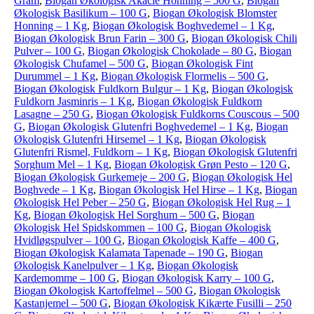
Gram
,
Biogan Økologisk Akacie Honning – 500 G
,
Biogan
Økologisk Basilikum – 100 G
,
Biogan Økologisk Blomster
Honning – 1 Kg
,
Biogan Økologisk Boghvedemel – 1 Kg
,
Biogan Økologisk Brun Farin – 300 G
,
Biogan Økologisk Chili
Pulver – 100 G
,
Biogan Økologisk Chokolade – 80 G
,
Biogan
Økologisk Chufamel – 500 G
,
Biogan Økologisk Fint
Durummel – 1 Kg
,
Biogan Økologisk Flormelis – 500 G
,
Biogan Økologisk Fuldkorn Bulgur – 1 Kg
,
Biogan Økologisk
Fuldkorn Jasminris – 1 Kg
,
Biogan Økologisk Fuldkorn
Lasagne – 250 G
,
Biogan Økologisk Fuldkorns Couscous – 500
G
,
Biogan Økologisk Glutenfri Boghvedemel – 1 Kg
,
Biogan
Økologisk Glutenfri Hirsemel – 1 Kg
,
Biogan Økologisk
Glutenfri Rismel, Fuldkorn – 1 Kg
,
Biogan Økologisk Glutenfri
Sorghum Mel – 1 Kg
,
Biogan Økologisk Grøn Pesto – 120 G
,
Biogan Økologisk Gurkemeje – 200 G
,
Biogan Økologisk Hel
Boghvede – 1 Kg
,
Biogan Økologisk Hel Hirse – 1 Kg
,
Biogan
Økologisk Hel Peber – 250 G
,
Biogan Økologisk Hel Rug – 1
Kg
,
Biogan Økologisk Hel Sorghum – 500 G
,
Biogan
Økologisk Hel Spidskommen – 100 G
,
Biogan Økologisk
Hvidløgspulver – 100 G
,
Biogan Økologisk Kaffe – 400 G
,
Biogan Økologisk Kalamata Tapenade – 190 G
,
Biogan
Økologisk Kanelpulver – 1 Kg
,
Biogan Økologisk
Kardemomme – 100 G
,
Biogan Økologisk Karry – 100 G
,
Biogan Økologisk Kartoffelmel – 500 G
,
Biogan Økologisk
Kastanjemel – 500 G
,
Biogan Økologisk Kikærte Fusilli – 250