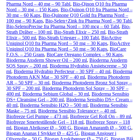
Pharma Nord – 40 mg – 90 Tabl
,
Bio-Qinon Q10 fra Pharma
Nord – 30 mg – 150 Kaps
,
Bio-Quinon Q10 fra Pharma Nord –
30 mg – 60 Kaps
,
Bio-Quinone Q10 Gold fra Pharma Nord –
100 mg – 90 Kaps
,
Bio-Selen+Zink fra Pharma Nord – 90 Tabl
,
Bio-SelenoPrecise fra Pharma Nord – 100 mcg – 60 Tabl
,
Bio-
Strath Dråber – 100 ml
,
Bio-Strath Elixir – 250 ml
,
Bio-Strath
Elixir – 500 ml
,
Bio-Strath Urtegær – 100 Tabl
,
BioActive
Uniqinol Q10 fra Pharma Nord – 50 mg – 30 Kaps
,
BioActive
Uniqinol Q10 fra Pharma Nord – 50 mg – 90 Kaps
,
BioCare
F.O.S. – 250 Gram
,
BioCare Oregano Complex – 90 Kaps
,
Bioderma Atoderm Shower Oil – 200 ml
,
Bioderma Atoderm
SOS Spray – 200 ml
,
Bioderma Hydrabio Ansigtscreme – 50
ml
,
Bioderma Hydrabio Perfecteur – 30 SPF – 40 ml
,
Bioderma
Photoderm AKN Mat – 30 SPF – 40 ml
,
Bioderma Photoderm
AR – 50 SPF – 30 ml
,
Bioderma Photoderm Bronz Sol Spray –
30 SPF – 200 ml
,
Bioderma Photoderm Sol Spray – 30 SPF –
400 ml
,
Bioderma Sebium Global – 30 ml
,
Bioderma Sensibio
DS+ Cleansing Gel – 200 ml
,
Bioderma Sensibio DS+ Cream –
40 ml
,
Bioderma Sensibio H2O – 500 ml
,
Bioderma Sensibio
Maske – 75 ml
,
Bioderma Sensibio Tolerance+ – 40 ml
,
Biofreeze Gel Pumpe – 473 ml
,
Biofreeze Gel Roll On – 89 ml
,
Biofreeze Smertestillende Gel – 118 ml
,
Biofreeze Spray – 118
ml
,
Biogan Abrikoser Ø – 500 G
,
Biogan Amaranth Ø – 500 G
,
Biogan Ananas I Stykker Ø – 425 G
,
Biogan Ansjoser i
Olivenolie – 50 G
,
Biogan Azukibønner Ø – 750 G
,
Biogan Blå