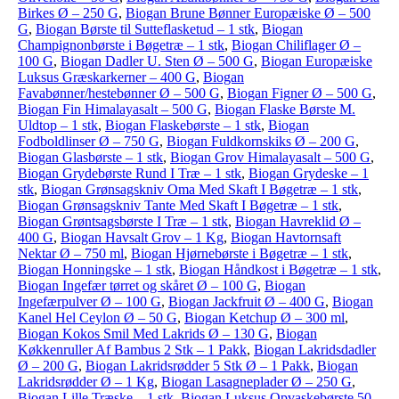
Birkes Ø – 250 G
,
Biogan Brune Bønner Europæiske Ø – 500
G
,
Biogan Børste til Sutteflasketud – 1 stk
,
Biogan
Champignonbørste i Bøgetræ – 1 stk
,
Biogan Chiliflager Ø –
100 G
,
Biogan Dadler U. Sten Ø – 500 G
,
Biogan Europæiske
Luksus Græskarkerner – 400 G
,
Biogan
Favabønner/hestebønner Ø – 500 G
,
Biogan Figner Ø – 500 G
,
Biogan Fin Himalayasalt – 500 G
,
Biogan Flaske Børste M.
Uldtop – 1 stk
,
Biogan Flaskebørste – 1 stk
,
Biogan
Fodboldlinser Ø – 750 G
,
Biogan Fuldkornskiks Ø – 200 G
,
Biogan Glasbørste – 1 stk
,
Biogan Grov Himalayasalt – 500 G
,
Biogan Grydebørste Rund I Træ – 1 stk
,
Biogan Grydeske – 1
stk
,
Biogan Grønsagskniv Oma Med Skaft I Bøgetræ – 1 stk
,
Biogan Grønsagskniv Tante Med Skaft I Bøgetræ – 1 stk
,
Biogan Grøntsagsbørste I Træ – 1 stk
,
Biogan Havreklid Ø –
400 G
,
Biogan Havsalt Grov – 1 Kg
,
Biogan Havtornsaft
Nektar Ø – 750 ml
,
Biogan Hjørnebørste i Bøgetræ – 1 stk
,
Biogan Honningske – 1 stk
,
Biogan Håndkost i Bøgetræ – 1 stk
,
Biogan Ingefær tørret og skåret Ø – 100 G
,
Biogan
Ingefærpulver Ø – 100 G
,
Biogan Jackfruit Ø – 400 G
,
Biogan
Kanel Hel Ceylon Ø – 50 G
,
Biogan Ketchup Ø – 300 ml
,
Biogan Kokos Smil Med Lakrids Ø – 130 G
,
Biogan
Køkkenruller Af Bambus 2 Stk – 1 Pakk
,
Biogan Lakridsdadler
Ø – 200 G
,
Biogan Lakridsrødder 5 Stk Ø – 1 Pakk
,
Biogan
Lakridsrødder Ø – 1 Kg
,
Biogan Lasagneplader Ø – 250 G
,
Biogan Lille Træske – 1 stk
,
Biogan Luksus Opvaskebørste 50