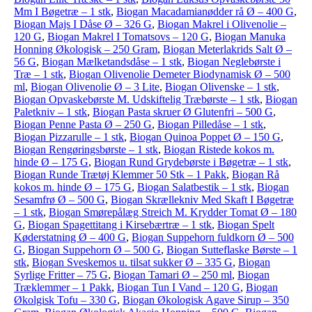
Mm I Bøgetræ – 1 stk
,
Biogan Macadamianødder rå Ø – 400 G
,
Biogan Majs I Dåse Ø – 326 G
,
Biogan Makrel i Olivenolie –
120 G
,
Biogan Makrel I Tomatsovs – 120 G
,
Biogan Manuka
Honning Økologisk – 250 Gram
,
Biogan Meterlakrids Salt Ø –
56 G
,
Biogan Mælketandsdåse – 1 stk
,
Biogan Neglebørste i
Træ – 1 stk
,
Biogan Olivenolie Demeter Biodynamisk Ø – 500
ml
,
Biogan Olivenolie Ø – 3 Lite
,
Biogan Olivenske – 1 stk
,
Biogan Opvaskebørste M. Udskiftelig Træbørste – 1 stk
,
Biogan
Paletkniv – 1 stk
,
Biogan Pasta skruer Ø Glutenfri – 500 G
,
Biogan Penne Pasta Ø – 250 G
,
Biogan Pilledåse – 1 stk
,
Biogan Pizzarulle – 1 stk
,
Biogan Quinoa Poppet Ø – 150 G
,
Biogan Rengøringsbørste – 1 stk
,
Biogan Ristede kokos m.
hinde Ø – 175 G
,
Biogan Rund Grydebørste i Bøgetræ – 1 stk
,
Biogan Runde Trætøj Klemmer 50 Stk – 1 Pakk
,
Biogan Rå
kokos m. hinde Ø – 175 G
,
Biogan Salatbestik – 1 stk
,
Biogan
Sesamfrø Ø – 500 G
,
Biogan Skrællekniv Med Skaft I Bøgetræ
– 1 stk
,
Biogan Smørepålæg Streich M. Krydder Tomat Ø – 180
G
,
Biogan Spagettitang i Kirsebærtræ – 1 stk
,
Biogan Spelt
Køderstatning Ø – 400 G
,
Biogan Suppehorn fuldkorn Ø – 500
G
,
Biogan Suppehorn Ø – 500 G
,
Biogan Sutteflaske Børste – 1
stk
,
Biogan Sveskemos u. tilsat sukker Ø – 335 G
,
Biogan
Syrlige Fritter – 75 G
,
Biogan Tamari Ø – 250 ml
,
Biogan
Træklemmer – 1 Pakk
,
Biogan Tun I Vand – 120 G
,
Biogan
Økolgisk Tofu – 330 G
,
Biogan Økologisk Agave Sirup – 350