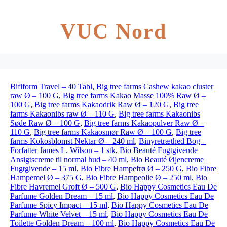
VUC Nord
Bifiform Travel – 40 Tabl
,
Big tree farms Cashew kakao cluster
raw Ø – 100 G
,
Big tree farms Kakao Masse 100% Raw Ø –
100 G
,
Big tree farms Kakaodrik Raw Ø – 120 G
,
Big tree
farms Kakaonibs raw Ø – 110 G
,
Big tree farms Kakaonibs
Søde Raw Ø – 100 G
,
Big tree farms Kakaopulver Raw Ø –
110 G
,
Big tree farms Kakaosmør Raw Ø – 100 G
,
Big tree
farms Kokosblomst Nektar Ø – 240 ml
,
Binyretræthed Bog –
Forfatter James L. Wilson – 1 stk
,
Bio Beauté Fugtgivende
Ansigtscreme til normal hud – 40 ml
,
Bio Beauté Øjencreme
Fugtgivende – 15 ml
,
Bio Fibre Hampefrø Ø – 250 G
,
Bio Fibre
Hampemel Ø – 375 G
,
Bio Fibre Hampeolie Ø – 250 ml
,
Bio
Fibre Havremel Groft Ø – 500 G
,
Bio Happy Cosmetics Eau De
Parfume Golden Dream – 15 ml
,
Bio Happy Cosmetics Eau De
Parfume Spicy Impact – 15 ml
,
Bio Happy Cosmetics Eau De
Parfume White Velvet – 15 ml
,
Bio Happy Cosmetics Eau De
Toilette Golden Dream – 100 ml
,
Bio Happy Cosmetics Eau De