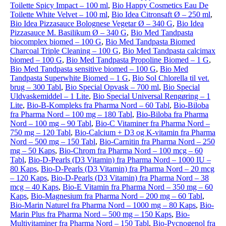
Toilette Spicy Impact – 100 ml
,
Bio Happy Cosmetics Eau De
Toilette White Velvet – 100 ml
,
Bio Idea Citronsaft Ø – 250 ml
,
Bio Idea Pizzasauce Bolognese Vegetar Ø – 340 G
,
Bio Idea
Pizzasauce M. Basilikum Ø – 340 G
,
Bio Med Tandpasta
biocomplex biomed – 100 G
,
Bio Med Tandpasta Biomed
Charcoal Triple Cleaning – 100 G
,
Bio Med Tandpasta calcimax
biomed – 100 G
,
Bio Med Tandpasta Propoline Biomed – 1 G
,
Bio Med Tandpasta sensitive biomed – 100 G
,
Bio Med
Tandpasta Superwhite Biomed – 1 G
,
Bio Sol Chlorella til vet.
brug – 300 Tabl
,
Bio Special Opvask – 700 ml
,
Bio Special
Uldvaskemiddel – 1 Lite
,
Bio Special Universal Rengøring – 1
Lite
,
Bio-B-Kompleks fra Pharma Nord – 60 Tabl
,
Bio-Biloba
fra Pharma Nord – 100 mg – 180 Tabl
,
Bio-Biloba fra Pharma
Nord – 100 mg – 90 Tabl
,
Bio-C Vitaminer fra Pharma Nord –
750 mg – 120 Tabl
,
Bio-Calcium + D3 og K-vitamin fra Pharma
Nord – 500 mg – 150 Tabl
,
Bio-Carnitin fra Pharma Nord – 250
mg – 50 Kaps
,
Bio-Chrom fra Pharma Nord – 100 mcg – 60
Tabl
,
Bio-D-Pearls (D3 Vitamin) fra Pharma Nord – 1000 IU –
80 Kaps
,
Bio-D-Pearls (D3 Vitamin) fra Pharma Nord – 20 mcg
– 120 Kaps
,
Bio-D-Pearls (D3 Vitamin) fra Pharma Nord – 38
mcg – 40 Kaps
,
Bio-E Vitamin fra Pharma Nord – 350 mg – 60
Kaps
,
Bio-Magnesium fra Pharma Nord – 200 mg – 60 Tabl
,
Bio-Marin Naturel fra Pharma Nord – 1000 mg – 80 Kaps
,
Bio-
Marin Plus fra Pharma Nord – 500 mg – 150 Kaps
,
Bio-
Multivitaminer fra Pharma Nord – 150 Tabl
,
Bio-Pycnogenol fra