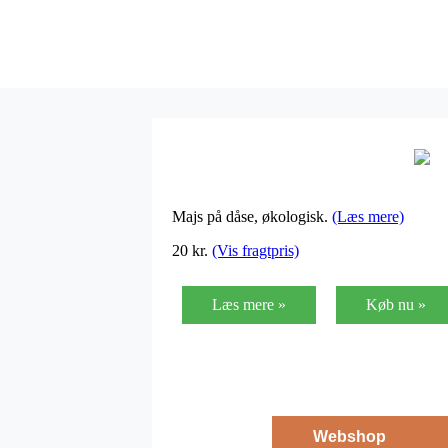
Majs på dåse, økologisk.
(Læs mere)
20
kr.
(Vis fragtpris)
Læs mere »
Køb nu »
Webshop