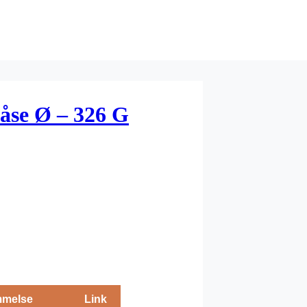
åse Ø – 326 G
melse
Link