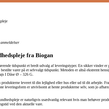
pleje
anmeldelser
dhedspleje fra Biogan
ærende tidspunkt et bredt udvalg af leveringstyper. En sikker vinder er 
bestilte varer på et selvvalgt tidspunkt. Metoden er altså ekstremt hens
ajs I Dåse Ø – 326 G.
 produkterne leveret til din lejlighed eller hus eller ud til dit arbejde. 
ste leveringsform er utvivlsomt at hente produkterne selv, som jo afhæ
dhedspleje er naturligvis usædvanlig relevant hvis man behøver produkt
ngstid ved den aktuelle vare.