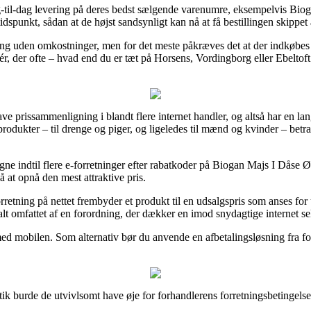
-til-dag levering på deres bedst sælgende varenumre, eksempelvis Bi
tidspunkt, sådan at de højst sandsynligt kan nå at få bestillingen skippet a
ering uden omkostninger, men for det meste påkræves det at der indkøbes
, der ofte – hvad end du er tæt på Horsens, Vordingborg eller Ebeltoft – 
 lave prissammenligning i blandt flere internet handler, og altså har en l
produkter – til drenge og piger, og ligeledes til mænd og kvinder – bet
gne indtil flere e-forretninger efter rabatkoder på Biogan Majs I Dåse
å at opnå den mest attraktive pris.
retning på nettet frembyder et produkt til en udsalgspris som anses for 
lt omfattet af en forordning, der dækker en imod snydagtige internet se
ed mobilen. Som alternativ bør du anvende en afbetalingsløsning fra for
tik burde de utvivlsomt have øje for forhandlerens forretningsbetingelse