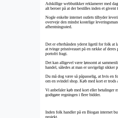
Adskillige webbutikker reklamerer med dag
alt beroer på at der bestilles inden et givent 
Nogle enkelte internet outlets tilbyder lev
overveje den mindst kostelige leveringsmanér
afhentningssted.
Det er efterhånden yderst ligetil for folk at
at tvinge prisniveauet på en række af deres 
portofri fragt.
Det kan alligevel være lønsomt at sammenli
handel, således at man er usvigeligt sikker p
Du må dog være så påpasselig, at hvis en for
om en svindel shop. Køb med kort er trods a
Vi anbefaler køb med kort eller betalinger m
godtgøre regningen i flere bidder.
Inden folk handler på en Biogan internet bu
projekt.