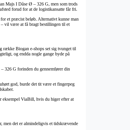
ogan Majs I Dåse Ø – 326 G, men som trods
fsted forud for at de logistikansatte får fri.
 for et præcist beløb. Alternativt kunne man
vil være at få bragt bestillingen til et
ang række Biogan e-shops set sig tvunget til
ragteligt, og endda nogle gange byde på
 Ø – 326 G forinden du gennemfører din
uhørt god, burde det tit være et fingerpeg
lskaber.
 eksempel ViaBill, hvis du higer efter at
r, men det er almindeligvis et tidskrævende