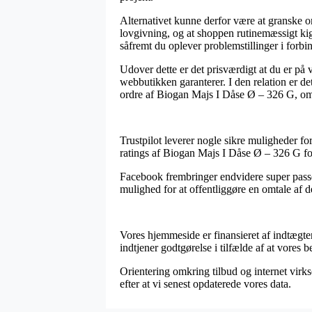
Alternativet kunne derfor være at granske 
lovgivning, og at shoppen rutinemæssigt kigg
såfremt du oplever problemstillinger i forbi
Udover dette er det prisværdigt at du er på v
webbutikken garanterer. I den relation er de
ordre af Biogan Majs I Dåse Ø – 326 G, om m
Trustpilot leverer nogle sikre muligheder for
ratings af Biogan Majs I Dåse Ø – 326 G fo
Facebook frembringer endvidere super passen
mulighed for at offentliggøre en omtale af 
Vores hjemmeside er finansieret af indtægte
indtjener godtgørelse i tilfælde af at vores 
Orientering omkring tilbud og internet virk
efter at vi senest opdaterede vores data.