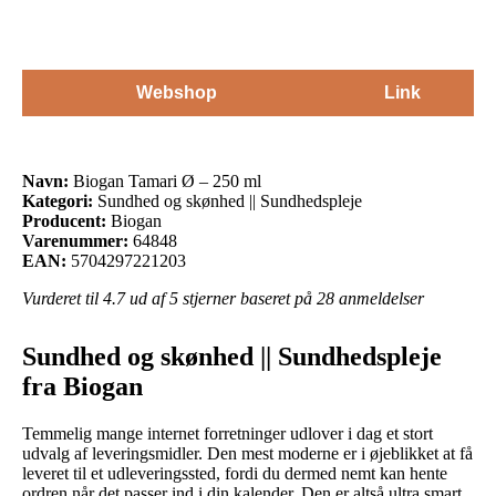
Webshop
Link
Navn:
Biogan Tamari Ø – 250 ml
Kategori:
Sundhed og skønhed || Sundhedspleje
Producent:
Biogan
Varenummer:
64848
EAN:
5704297221203
Vurderet til
4.7
ud af 5 stjerner baseret på
28
anmeldelser
Sundhed og skønhed || Sundhedspleje
fra Biogan
Temmelig mange internet forretninger udlover i dag et stort
udvalg af leveringsmidler. Den mest moderne er i øjeblikket at få
leveret til et udleveringssted, fordi du dermed nemt kan hente
ordren når det passer ind i din kalender. Den er altså ultra smart,