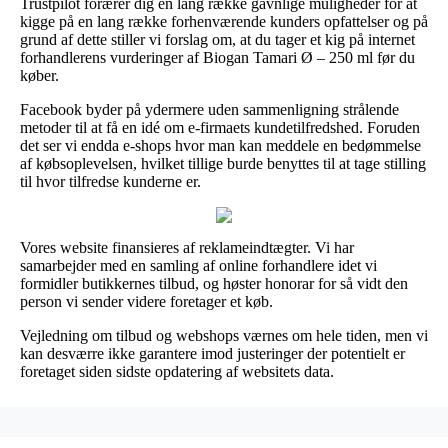
Trustpilot forærer dig en lang række gavnlige muligheder for at
kigge på en lang række forhenværende kunders opfattelser og på
grund af dette stiller vi forslag om, at du tager et kig på internet
forhandlerens vurderinger af Biogan Tamari Ø – 250 ml før du
køber.
Facebook byder på ydermere uden sammenligning strålende
metoder til at få en idé om e-firmaets kundetilfredshed. Foruden
det ser vi endda e-shops hvor man kan meddele en bedømmelse
af købsoplevelsen, hvilket tillige burde benyttes til at tage stilling
til hvor tilfredse kunderne er.
Vores website finansieres af reklameindtægter. Vi har
samarbejder med en samling af online forhandlere idet vi
formidler butikkernes tilbud, og høster honorar for så vidt den
person vi sender videre foretager et køb.
Vejledning om tilbud og webshops værnes om hele tiden, men vi
kan desværre ikke garantere imod justeringer der potentielt er
foretaget siden sidste opdatering af websitets data.