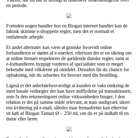
en periode.
Forinden nogen handler hos en Biogan internet handler kan de
faktisk skimme e-shoppens regler, men det er normalt et
omfattende arbejde.
Et andet alternativ kan være at granske hvorvidt online
forhandleren er støttet af e-mærket, eftersom det er en sikring om
at online firmaet respekterer de gældende danske regler, samt at
e-forhandleren hyppigt vurderes af specialister som er meget
bekendte med vilkårene på området. Desuden får du chance for
opbakning, når du udsættes for besvær med din bestilling.
Ligeså er det anbefalelsesværdigt at kunden er vaks omkring de
mest basale vedtægter der kan have indflydelse på transaktionen,
som fx den returneringsret online virksomheden bruger. I den
relation er det på samme måde relevant, at man stadigvæk sikrer
ens kvittering på e-mail, således man fremadrettet kan eftervise
sit køb af Biogan Tamari Ø – 250 ml, om du er på indkøb til en
dame eller herre.