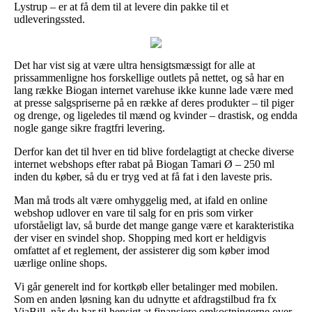
Lystrup – er at få dem til at levere din pakke til et
udleveringssted.
Det har vist sig at være ultra hensigtsmæssigt for alle at
prissammenligne hos forskellige outlets på nettet, og så har en
lang række Biogan internet varehuse ikke kunne lade være med
at presse salgspriserne på en række af deres produkter – til piger
og drenge, og ligeledes til mænd og kvinder – drastisk, og endda
nogle gange sikre fragtfri levering.
Derfor kan det til hver en tid blive fordelagtigt at checke diverse
internet webshops efter rabat på Biogan Tamari Ø – 250 ml
inden du køber, så du er tryg ved at få fat i den laveste pris.
Man må trods alt være omhyggelig med, at ifald en online
webshop udlover en vare til salg for en pris som virker
uforståeligt lav, så burde det mange gange være et karakteristika
der viser en svindel shop. Shopping med kort er heldigvis
omfattet af et reglement, der assisterer dig som køber imod
uærlige online shops.
Vi går generelt ind for kortkøb eller betalinger med mobilen.
Som en anden løsning kan du udnytte et afdragstilbud fra fx
ViaBill, når du har til hensigt at finansiere omkostningerne over