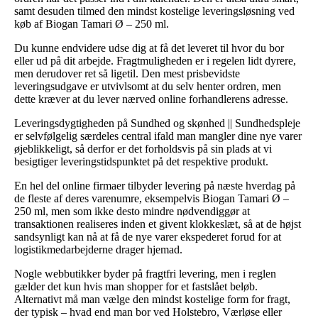
samt desuden tilmed den mindst kostelige leveringsløsning ved
køb af Biogan Tamari Ø – 250 ml.
Du kunne endvidere udse dig at få det leveret til hvor du bor
eller ud på dit arbejde. Fragtmuligheden er i regelen lidt dyrere,
men derudover ret så ligetil. Den mest prisbevidste
leveringsudgave er utvivlsomt at du selv henter ordren, men
dette kræver at du lever nærved online forhandlerens adresse.
Leveringsdygtigheden på Sundhed og skønhed || Sundhedspleje
er selvfølgelig særdeles central ifald man mangler dine nye varer
øjeblikkeligt, så derfor er det forholdsvis på sin plads at vi
besigtiger leveringstidspunktet på det respektive produkt.
En hel del online firmaer tilbyder levering på næste hverdag på
de fleste af deres varenumre, eksempelvis Biogan Tamari Ø –
250 ml, men som ikke desto mindre nødvendiggør at
transaktionen realiseres inden et givent klokkeslæt, så at de højst
sandsynligt kan nå at få de nye varer ekspederet forud for at
logistikmedarbejderne drager hjemad.
Nogle webbutikker byder på fragtfri levering, men i reglen
gælder det kun hvis man shopper for et fastslået beløb.
Alternativt må man vælge den mindst kostelige form for fragt,
der typisk – hvad end man bor ved Holstebro, Værløse eller