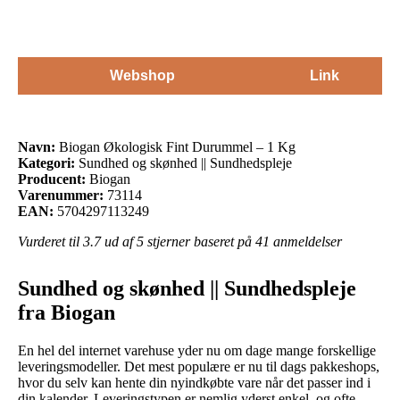
Webshop
Link
Navn:
Biogan Økologisk Fint Durummel – 1 Kg
Kategori:
Sundhed og skønhed || Sundhedspleje
Producent:
Biogan
Varenummer:
73114
EAN:
5704297113249
Vurderet til
3.7
ud af 5 stjerner baseret på
41
anmeldelser
Sundhed og skønhed || Sundhedspleje
fra Biogan
En hel del internet varehuse yder nu om dage mange forskellige
leveringsmodeller. Det mest populære er nu til dags pakkeshops,
hvor du selv kan hente din nyindkøbte vare når det passer ind i
din kalender. Leveringstypen er nemlig yderst enkel, og ofte