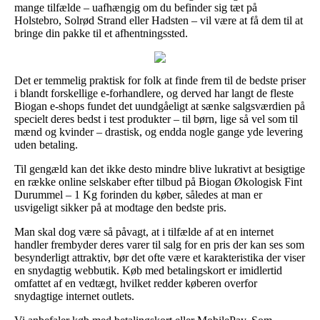
mange tilfælde – uafhængig om du befinder sig tæt på
Holstebro, Solrød Strand eller Hadsten – vil være at få dem til at
bringe din pakke til et afhentningssted.
Det er temmelig praktisk for folk at finde frem til de bedste priser
i blandt forskellige e-forhandlere, og derved har langt de fleste
Biogan e-shops fundet det uundgåeligt at sænke salgsværdien på
specielt deres bedst i test produkter – til børn, lige så vel som til
mænd og kvinder – drastisk, og endda nogle gange yde levering
uden betaling.
Til gengæld kan det ikke desto mindre blive lukrativt at besigtige
en række online selskaber efter tilbud på Biogan Økologisk Fint
Durummel – 1 Kg forinden du køber, således at man er
usvigeligt sikker på at modtage den bedste pris.
Man skal dog være så påvagt, at i tilfælde af at en internet
handler frembyder deres varer til salg for en pris der kan ses som
besynderligt attraktiv, bør det ofte være et karakteristika der viser
en snydagtig webbutik. Køb med betalingskort er imidlertid
omfattet af en vedtægt, hvilket redder køberen overfor
snydagtige internet outlets.