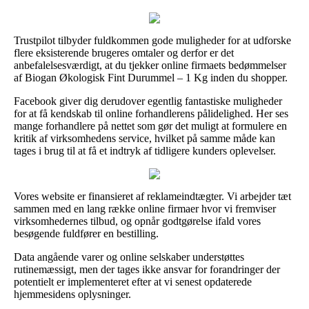
Trustpilot tilbyder fuldkommen gode muligheder for at udforske
flere eksisterende brugeres omtaler og derfor er det
anbefalelsesværdigt, at du tjekker online firmaets bedømmelser
af Biogan Økologisk Fint Durummel – 1 Kg inden du shopper.
Facebook giver dig derudover egentlig fantastiske muligheder
for at få kendskab til online forhandlerens pålidelighed. Her ses
mange forhandlere på nettet som gør det muligt at formulere en
kritik af virksomhedens service, hvilket på samme måde kan
tages i brug til at få et indtryk af tidligere kunders oplevelser.
Vores website er finansieret af reklameindtægter. Vi arbejder tæt
sammen med en lang række online firmaer hvor vi fremviser
virksomhedernes tilbud, og opnår godtgørelse ifald vores
besøgende fuldfører en bestilling.
Data angående varer og online selskaber understøttes
rutinemæssigt, men der tages ikke ansvar for forandringer der
potentielt er implementeret efter at vi senest opdaterede
hjemmesidens oplysninger.