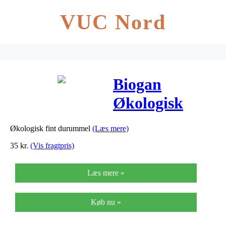
VUC Nord
Biogan
Økologisk
Fint
Økologisk fint durummel
(Læs mere)
Durummel – 1
35
kr.
(Vis fragtpris)
Kg
Læs mere »
Køb nu »