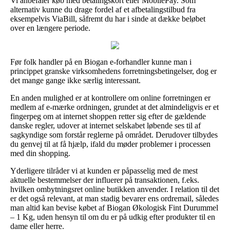
Vi anbefaler køb med betalingskort eller MobilePay. Som
alternativ kunne du drage fordel af et afbetalingstilbud fra
eksempelvis ViaBill, såfremt du har i sinde at dække beløbet
over en længere periode.
Før folk handler på en Biogan e-forhandler kunne man i
princippet granske virksomhedens forretningsbetingelser, dog er
det mange gange ikke særlig interessant.
En anden mulighed er at kontrollere om online forretningen er
medlem af e-mærke ordningen, grundet at det almindeligvis er et
fingerpeg om at internet shoppen retter sig efter de gældende
danske regler, udover at internet selskabet løbende ses til af
sagkyndige som forstår reglerne på området. Derudover tilbydes
du genvej til at få hjælp, ifald du møder problemer i processen
med din shopping.
Yderligere tilråder vi at kunden er påpasselig med de mest
aktuelle bestemmelser der influerer på transaktionen, f.eks.
hvilken ombytningsret online butikken anvender. I relation til det
er det også relevant, at man stadig bevarer ens ordremail, således
man altid kan bevise købet af Biogan Økologisk Fint Durummel
– 1 Kg, uden hensyn til om du er på udkig efter produkter til en
dame eller herre.