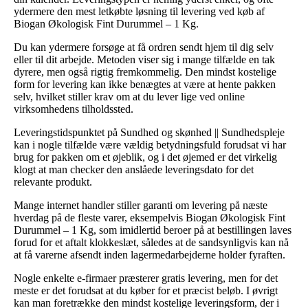
ydermere den mest letkøbte løsning til levering ved køb af
Biogan Økologisk Fint Durummel – 1 Kg.
Du kan ydermere forsøge at få ordren sendt hjem til dig selv
eller til dit arbejde. Metoden viser sig i mange tilfælde en tak
dyrere, men også rigtig fremkommelig. Den mindst kostelige
form for levering kan ikke benægtes at være at hente pakken
selv, hvilket stiller krav om at du lever lige ved online
virksomhedens tilholdssted.
Leveringstidspunktet på Sundhed og skønhed || Sundhedspleje
kan i nogle tilfælde være vældig betydningsfuld forudsat vi har
brug for pakken om et øjeblik, og i det øjemed er det virkelig
klogt at man checker den anslåede leveringsdato for det
relevante produkt.
Mange internet handler stiller garanti om levering på næste
hverdag på de fleste varer, eksempelvis Biogan Økologisk Fint
Durummel – 1 Kg, som imidlertid beroer på at bestillingen laves
forud for et aftalt klokkeslæt, således at de sandsynligvis kan nå
at få varerne afsendt inden lagermedarbejderne holder fyraften.
Nogle enkelte e-firmaer præsterer gratis levering, men for det
meste er det forudsat at du køber for et præcist beløb. I øvrigt
kan man foretrække den mindst kostelige leveringsform, der i