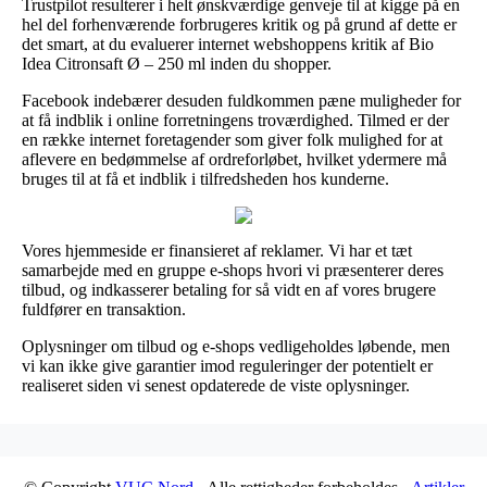
Trustpilot resulterer i helt ønskværdige genveje til at kigge på en
hel del forhenværende forbrugeres kritik og på grund af dette er
det smart, at du evaluerer internet webshoppens kritik af Bio
Idea Citronsaft Ø – 250 ml inden du shopper.
Facebook indebærer desuden fuldkommen pæne muligheder for
at få indblik i online forretningens troværdighed. Tilmed er der
en række internet foretagender som giver folk mulighed for at
aflevere en bedømmelse af ordreforløbet, hvilket ydermere må
bruges til at få et indblik i tilfredsheden hos kunderne.
Vores hjemmeside er finansieret af reklamer. Vi har et tæt
samarbejde med en gruppe e-shops hvori vi præsenterer deres
tilbud, og indkasserer betaling for så vidt en af vores brugere
fuldfører en transaktion.
Oplysninger om tilbud og e-shops vedligeholdes løbende, men
vi kan ikke give garantier imod reguleringer der potentielt er
realiseret siden vi senest opdaterede de viste oplysninger.