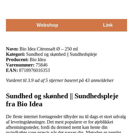
Webshop
Link
Navn:
Bio Idea Citronsaft Ø – 250 ml
Kategori:
Sundhed og skønhed || Sundhedspleje
Producent:
Bio Idea
Varenummer:
75846
EAN:
8718976016353
Vurderet til
3.9
ud af 5 stjerner baseret på
43
anmeldelser
Sundhed og skønhed || Sundhedspleje
fra Bio Idea
De fleste internet foretagender tilbyder nu til dags et stort udvalg
af leveringsløsninger. Det mest populære er for øjeblikket
afhentningssteder, fordi du dermed nemt kan hente din
nyindkøbte vare præcis når det passer dig. Metoden er nemlig