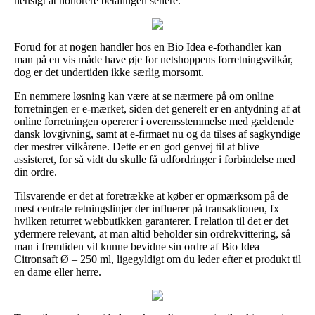
hensigt at honorere betalingen senere.
Forud for at nogen handler hos en Bio Idea e-forhandler kan
man på en vis måde have øje for netshoppens forretningsvilkår,
dog er det undertiden ikke særlig morsomt.
En nemmere løsning kan være at se nærmere på om online
forretningen er e-mærket, siden det generelt er en antydning af at
online forretningen opererer i overensstemmelse med gældende
dansk lovgivning, samt at e-firmaet nu og da tilses af sagkyndige
der mestrer vilkårene. Dette er en god genvej til at blive
assisteret, for så vidt du skulle få udfordringer i forbindelse med
din ordre.
Tilsvarende er det at foretrække at køber er opmærksom på de
mest centrale retningslinjer der influerer på transaktionen, fx
hvilken returret webbutikken garanterer. I relation til det er det
ydermere relevant, at man altid beholder sin ordrekvittering, så
man i fremtiden vil kunne bevidne sin ordre af Bio Idea
Citronsaft Ø – 250 ml, ligegyldigt om du leder efter et produkt til
en dame eller herre.