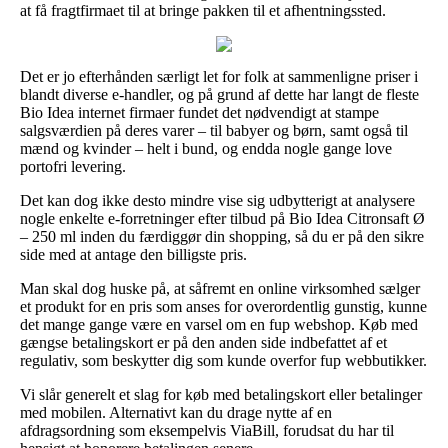
at få fragtfirmaet til at bringe pakken til et afhentningssted.
Det er jo efterhånden særligt let for folk at sammenligne priser i
blandt diverse e-handler, og på grund af dette har langt de fleste
Bio Idea internet firmaer fundet det nødvendigt at stampe
salgsværdien på deres varer – til babyer og børn, samt også til
mænd og kvinder – helt i bund, og endda nogle gange love
portofri levering.
Det kan dog ikke desto mindre vise sig udbytterigt at analysere
nogle enkelte e-forretninger efter tilbud på Bio Idea Citronsaft Ø
– 250 ml inden du færdiggør din shopping, så du er på den sikre
side med at antage den billigste pris.
Man skal dog huske på, at såfremt en online virksomhed sælger
et produkt for en pris som anses for overordentlig gunstig, kunne
det mange gange være en varsel om en fup webshop. Køb med
gængse betalingskort er på den anden side indbefattet af et
regulativ, som beskytter dig som kunde overfor fup webbutikker.
Vi slår generelt et slag for køb med betalingskort eller betalinger
med mobilen. Alternativt kan du drage nytte af en
afdragsordning som eksempelvis ViaBill, forudsat du har til