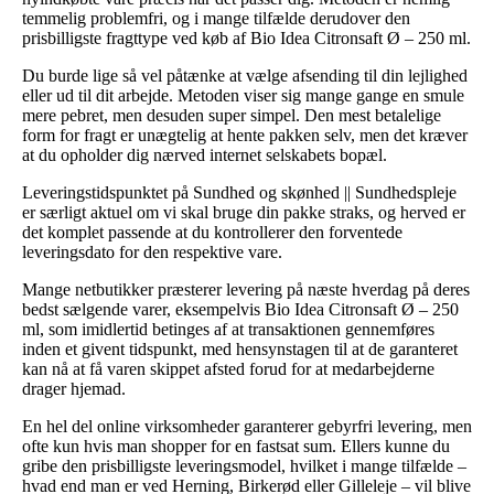
temmelig problemfri, og i mange tilfælde derudover den
prisbilligste fragttype ved køb af Bio Idea Citronsaft Ø – 250 ml.
Du burde lige så vel påtænke at vælge afsending til din lejlighed
eller ud til dit arbejde. Metoden viser sig mange gange en smule
mere pebret, men desuden super simpel. Den mest betalelige
form for fragt er unægtelig at hente pakken selv, men det kræver
at du opholder dig nærved internet selskabets bopæl.
Leveringstidspunktet på Sundhed og skønhed || Sundhedspleje
er særligt aktuel om vi skal bruge din pakke straks, og herved er
det komplet passende at du kontrollerer den forventede
leveringsdato for den respektive vare.
Mange netbutikker præsterer levering på næste hverdag på deres
bedst sælgende varer, eksempelvis Bio Idea Citronsaft Ø – 250
ml, som imidlertid betinges af at transaktionen gennemføres
inden et givent tidspunkt, med hensynstagen til at de garanteret
kan nå at få varen skippet afsted forud for at medarbejderne
drager hjemad.
En hel del online virksomheder garanterer gebyrfri levering, men
ofte kun hvis man shopper for en fastsat sum. Ellers kunne du
gribe den prisbilligste leveringsmodel, hvilket i mange tilfælde –
hvad end man er ved Herning, Birkerød eller Gilleleje – vil blive