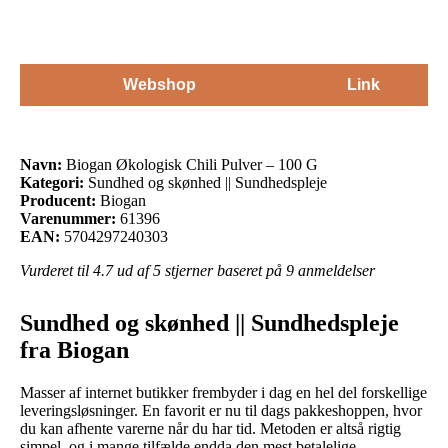
Webshop
Link
Navn:
Biogan Økologisk Chili Pulver – 100 G
Kategori:
Sundhed og skønhed || Sundhedspleje
Producent:
Biogan
Varenummer:
61396
EAN:
5704297240303
Vurderet til
4.7
ud af 5 stjerner baseret på
9
anmeldelser
Sundhed og skønhed || Sundhedspleje
fra Biogan
Masser af internet butikker frembyder i dag en hel del forskellige
leveringsløsninger. En favorit er nu til dags pakkeshoppen, hvor
du kan afhente varerne når du har tid. Metoden er altså rigtig
simpel, og i mange tilfælde endda den mest betalelige