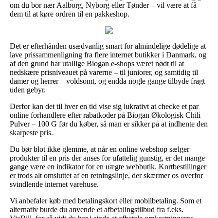
om du bor nær Aalborg, Nyborg eller Tønder – vil være at få
dem til at køre ordren til en pakkeshop.
Det er efterhånden usædvanlig smart for almindelige dødelige at
lave prissammenligning fra flere internet butikker i Danmark, og
af den grund har utallige Biogan e-shops været nødt til at
nedskære prisniveauet på varerne – til juniorer, og samtidig til
damer og herrer – voldsomt, og endda nogle gange tilbyde fragt
uden gebyr.
Derfor kan det til hver en tid vise sig lukrativt at checke et par
online forhandlere efter rabatkoder på Biogan Økologisk Chili
Pulver – 100 G før du køber, så man er sikker på at indhente den
skarpeste pris.
Du bør blot ikke glemme, at når en online webshop sælger
produkter til en pris der anses for ufattelig gunstig, er det mange
gange være en indikator for en uægte webbutik. Kortbestillinger
er trods alt omsluttet af en retningslinje, der skærmer os overfor
svindlende internet varehuse.
Vi anbefaler køb med betalingskort eller mobilbetaling. Som et
alternativ burde du anvende et afbetalingstilbud fra f.eks.