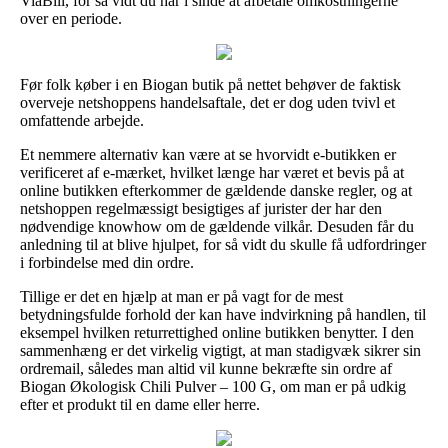
ViaBill, for så vidt du har i sinde at afbetale omkostningerne
over en periode.
Før folk køber i en Biogan butik på nettet behøver de faktisk
overveje netshoppens handelsaftale, det er dog uden tvivl et
omfattende arbejde.
Et nemmere alternativ kan være at se hvorvidt e-butikken er
verificeret af e-mærket, hvilket længe har været et bevis på at
online butikken efterkommer de gældende danske regler, og at
netshoppen regelmæssigt besigtiges af jurister der har den
nødvendige knowhow om de gældende vilkår. Desuden får du
anledning til at blive hjulpet, for så vidt du skulle få udfordringer
i forbindelse med din ordre.
Tillige er det en hjælp at man er på vagt for de mest
betydningsfulde forhold der kan have indvirkning på handlen, til
eksempel hvilken returrettighed online butikken benytter. I den
sammenhæng er det virkelig vigtigt, at man stadigvæk sikrer sin
ordremail, således man altid vil kunne bekræfte sin ordre af
Biogan Økologisk Chili Pulver – 100 G, om man er på udkig
efter et produkt til en dame eller herre.