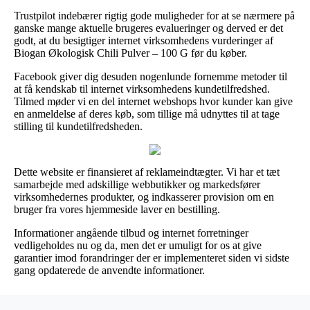
Trustpilot indebærer rigtig gode muligheder for at se nærmere på
ganske mange aktuelle brugeres evalueringer og derved er det
godt, at du besigtiger internet virksomhedens vurderinger af
Biogan Økologisk Chili Pulver – 100 G før du køber.
Facebook giver dig desuden nogenlunde fornemme metoder til
at få kendskab til internet virksomhedens kundetilfredshed.
Tilmed møder vi en del internet webshops hvor kunder kan give
en anmeldelse af deres køb, som tillige må udnyttes til at tage
stilling til kundetilfredsheden.
Dette website er finansieret af reklameindtægter. Vi har et tæt
samarbejde med adskillige webbutikker og markedsfører
virksomhedernes produkter, og indkasserer provision om en
bruger fra vores hjemmeside laver en bestilling.
Informationer angående tilbud og internet forretninger
vedligeholdes nu og da, men det er umuligt for os at give
garantier imod forandringer der er implementeret siden vi sidste
gang opdaterede de anvendte informationer.