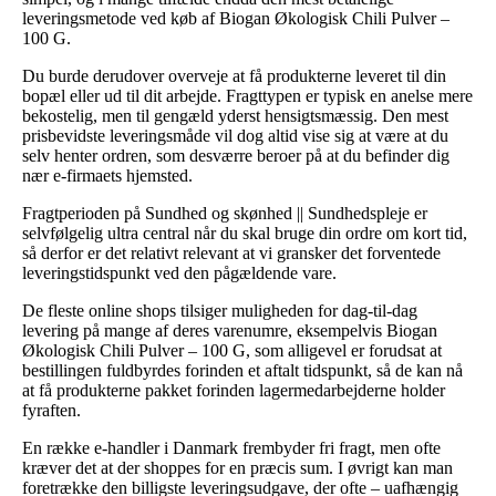
leveringsmetode ved køb af Biogan Økologisk Chili Pulver –
100 G.
Du burde derudover overveje at få produkterne leveret til din
bopæl eller ud til dit arbejde. Fragttypen er typisk en anelse mere
bekostelig, men til gengæld yderst hensigtsmæssig. Den mest
prisbevidste leveringsmåde vil dog altid vise sig at være at du
selv henter ordren, som desværre beroer på at du befinder dig
nær e-firmaets hjemsted.
Fragtperioden på Sundhed og skønhed || Sundhedspleje er
selvfølgelig ultra central når du skal bruge din ordre om kort tid,
så derfor er det relativt relevant at vi gransker det forventede
leveringstidspunkt ved den pågældende vare.
De fleste online shops tilsiger muligheden for dag-til-dag
levering på mange af deres varenumre, eksempelvis Biogan
Økologisk Chili Pulver – 100 G, som alligevel er forudsat at
bestillingen fuldbyrdes forinden et aftalt tidspunkt, så de kan nå
at få produkterne pakket forinden lagermedarbejderne holder
fyraften.
En række e-handler i Danmark frembyder fri fragt, men ofte
kræver det at der shoppes for en præcis sum. I øvrigt kan man
foretrække den billigste leveringsudgave, der ofte – uafhængig