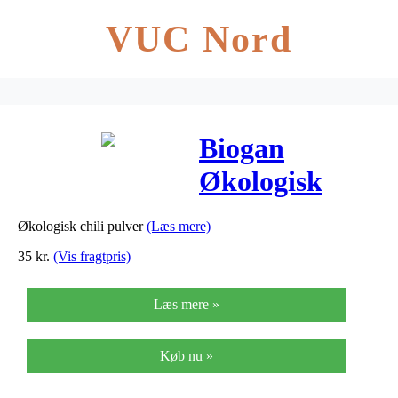
VUC Nord
Biogan
Økologisk
Chili Pulver –
Økologisk chili pulver
(Læs mere)
100 G
35
kr.
(Vis fragtpris)
Læs mere »
Køb nu »