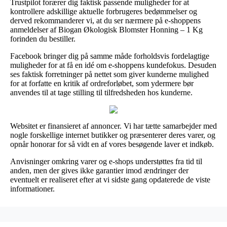
Trustpilot forærer dig faktisk passende muligheder for at
kontrollere adskillige aktuelle forbrugeres bedømmelser og
derved rekommanderer vi, at du ser nærmere på e-shoppens
anmeldelser af Biogan Økologisk Blomster Honning – 1 Kg
forinden du bestiller.
Facebook bringer dig på samme måde forholdsvis fordelagtige
muligheder for at få en idé om e-shoppens kundefokus. Desuden
ses faktisk forretninger på nettet som giver kunderne mulighed
for at forfatte en kritik af ordreforløbet, som ydermere bør
anvendes til at tage stilling til tilfredsheden hos kunderne.
Websitet er finansieret af annoncer. Vi har tætte samarbejder med
nogle forskellige internet butikker og præsenterer deres varer, og
opnår honorar for så vidt en af vores besøgende laver et indkøb.
Anvisninger omkring varer og e-shops understøttes fra tid til
anden, men der gives ikke garantier imod ændringer der
eventuelt er realiseret efter at vi sidste gang opdaterede de viste
informationer.