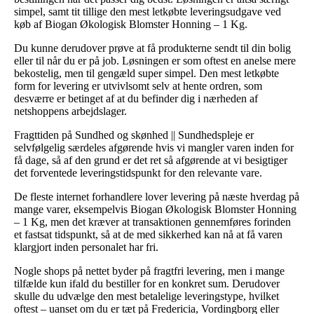
simpel, samt tit tillige den mest letkøbte leveringsudgave ved
køb af Biogan Økologisk Blomster Honning – 1 Kg.
Du kunne derudover prøve at få produkterne sendt til din bolig
eller til når du er på job. Løsningen er som oftest en anelse mere
bekostelig, men til gengæld super simpel. Den mest letkøbte
form for levering er utvivlsomt selv at hente ordren, som
desværre er betinget af at du befinder dig i nærheden af
netshoppens arbejdslager.
Fragttiden på Sundhed og skønhed || Sundhedspleje er
selvfølgelig særdeles afgørende hvis vi mangler varen inden for
få dage, så af den grund er det ret så afgørende at vi besigtiger
det forventede leveringstidspunkt for den relevante vare.
De fleste internet forhandlere lover levering på næste hverdag på
mange varer, eksempelvis Biogan Økologisk Blomster Honning
– 1 Kg, men det kræver at transaktionen gennemføres forinden
et fastsat tidspunkt, så at de med sikkerhed kan nå at få varen
klargjort inden personalet har fri.
Nogle shops på nettet byder på fragtfri levering, men i mange
tilfælde kun ifald du bestiller for en konkret sum. Derudover
skulle du udvælge den mest betalelige leveringstype, hvilket
oftest – uanset om du er tæt på Fredericia, Vordingborg eller