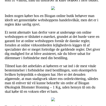
som fx ViaBill, ifald du tilstræber at klare beløbet i flere bidder.
Inden nogen køber hos en Biogan online butik behøver man
ideelt set gennemløbe webshoppens handelsvilkår, men det er i
reglen ikke særlig sjovt.
Et nemt alternativ kan derfor være at undersøge om online
webshoppen er tilsluttet e-mærket, grundet at det burde være en
garanti for at online webshoppen forstår de danske regler,
foruden at online virksomheden lejlighedsvis kigges til af
specialister der er meget fortrolige de gældende regler. Det giver
dig mulighed for at blive assisteret, når du bliver udsat for
dilemmaer i forbindelse med din bestilling.
Tilmed kan det anbefales at køberen er sat ind i de mest vitale
bestemmelser i forbindelse med bestillingen, som eksempelvis
hvilken byttepolitik e-shoppen har. Her er det desuden
afgørende, at man stadigvæk sikrer ens ordrekvittering, således
man til enhver tid vil kunne bekræfte sin ordre af Biogan
Økologisk Blomster Honning – 1 Kg, uden hensyn til om du
skal købe til en voksen eller et barn.