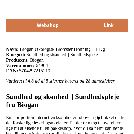
Webshop
Link
Navn:
Biogan Økologisk Blomster Honning – 1 Kg
Kategori:
Sundhed og skønhed || Sundhedspleje
Producent:
Biogan
Varenummer:
64904
EAN:
5704297215219
Vurderet til
4.8
ud af 5 stjerner baseret på
28
anmeldelser
Sundhed og skønhed || Sundhedspleje
fra Biogan
En stor portion internet virksomheder udlover i øjeblikket en hel
del forskellige leveringsmodeller. En der er meget anvendt er
lige nu at afsende til en pakkeshop, hvor du så nemt kan hente
bestillingen når det passer dig bedst. Løsningen er altså særligt