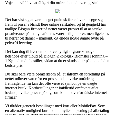
Vojens – vil blive at få kørt din ordre til et udleveringssted.
Det har vist sig at være meget praktisk for enhver at søge sig
frem til priser i blandt flere online selskaber, og til gengæld har
utallige Biogan firmaer på nettet været presset til at at sænke
prisniveauet på mange af deres varer – til juniorer, men ligeledes
til herrer og damer – markant, og endda nogle gange byde på
gebyrfri levering.
Det kan dog til hver en tid blive nyttigt at granske nogle
netshops efter tilbud på Biogan Økologisk Blomster Honning –
1 Kg inden du bestiller, sådan at du er skudsikker på at opnå den
bedste pris.
Du skal bare være opmærksom på, at såfremt en forretning på
nettet udlover varer for en pris som kan virke umådelig
fremragende, så kan det ofte være et symbol på en uægte
internet butik. Kortbestillinger er imidlertid omfavnet af et
lovbud, hvilket passer på dig som kunde overfor falske internet
firmaer.
Vi tilråder generelt bestillinger med kort eller MobilePay. Som
en alternativ mulighed burde du udnytte en løsning på afbetaling