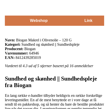
Webshop
Link
Navn:
Biogan Makrel i Olivenolie – 120 G
Kategori:
Sundhed og skønhed || Sundhedspleje
Producent:
Biogan
Varenummer:
64946
EAN:
8412439285019
Vurderet til
4.3
ud af 5 stjerner baseret på
16
anmeldelser
Sundhed og skønhed || Sundhedspleje
fra Biogan
En lang række e-handler tilbyder heldigvis en række forskellige
leveringsmidler. En af de mest benyttede er i vore dage at få
sendt til en pakkeshop, og så henter du bare de bestilte produkter
lige når det passer dig. Leveringsformen er nemlig temmelig let