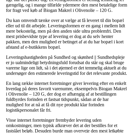
gængelig, og i mange tilfælde ydermere den mest betalelige form
for fragt ved køb af Biogan Makrel i Olivenolie – 120 G.
Du kan omvendt tænke over at vælge at få leveret til din bopæl
eller ud til dit arbejde. Leveringsformen er en gang i mellem lidt
mere bekostelig, men på den anden side ultra problemfri. Den
mest prisbevidste type af levering er dog at du selv henter
pakken, men den mulighed er betinget af at du har bopæl i kort
afstand af e-butikkens bopæl.
Leveringshastigheden på Sundhed og skønhed || Sundhedspleje
er jo ualmindeligt betydningsfuld forudsat du står og skal bruge
varerne lige om lidt, så i det øjemed er det temmelig aktuelt at du
undersøger den estimerede leveringstid for det relevante produkt.
En lang række internet forretninger giver levering efter en enkelt
hverdag på deres favorit varenumre, eksempelvis Biogan Makrel
i Olivenolie – 120 G, der dog er afhængig af at bestillingen
fuldbyrdes forinden et fastsat tidspunkt, sådan at de har
mulighed for at nå at få dit nye produkt klar forinden
logistikpersonalet får fri.
Visse internet forretninger frembyder levering uden
omkostninger, men typisk afkræver det at der bestilles for et
fastslået beløb. Desuden burde man overveje den mest letkøbte