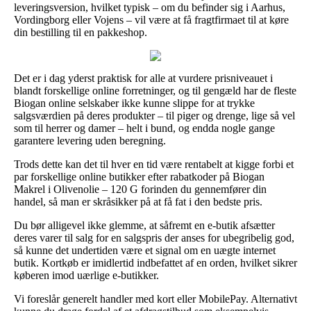
leveringsversion, hvilket typisk – om du befinder sig i Aarhus,
Vordingborg eller Vojens – vil være at få fragtfirmaet til at køre
din bestilling til en pakkeshop.
Det er i dag yderst praktisk for alle at vurdere prisniveauet i
blandt forskellige online forretninger, og til gengæld har de fleste
Biogan online selskaber ikke kunne slippe for at trykke
salgsværdien på deres produkter – til piger og drenge, lige så vel
som til herrer og damer – helt i bund, og endda nogle gange
garantere levering uden beregning.
Trods dette kan det til hver en tid være rentabelt at kigge forbi et
par forskellige online butikker efter rabatkoder på Biogan
Makrel i Olivenolie – 120 G forinden du gennemfører din
handel, så man er skråsikker på at få fat i den bedste pris.
Du bør alligevel ikke glemme, at såfremt en e-butik afsætter
deres varer til salg for en salgspris der anses for ubegribelig god,
så kunne det undertiden være et signal om en uægte internet
butik. Kortkøb er imidlertid indbefattet af en orden, hvilket sikrer
køberen imod uærlige e-butikker.
Vi foreslår generelt handler med kort eller MobilePay. Alternativt