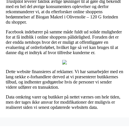
Trustpilot leverer faktisk ærlige løsninger til at gøre dig bekendt
med en hel del øvrige konsumenters oplevelser og derfor
rekommanderer vi, at du efterforsker online shoppens
bedømmelser af Biogan Makrel i Olivenolie – 120 G forinden
du shopper.
Facebook indebærer på samme måde fuldt ud solide muligheder
for at få indblik i online shoppens pålidelighed. Foruden det er
der endda netshops hvor det er muligt at offentliggøre en
evaluering af ordreforløbet, hvilket lige så vel kan bruges til at
danne dig et indtryk af hvor tilfredse kunderne er.
Dette website finansieres af reklamer. Vi har samarbejder med en
lang række e-forhandlere derved at vi præsenterer butikkernes
tilbud, og indhenter godtgørelse hvis de personer vi sender
videre udfører en transaktion.
Data omkring varer og butikker på nettet værnes om hele tiden,
men der tages ikke ansvar for modifikationer der muligvis er
realiseret siden vi senest opdaterede websitets data.