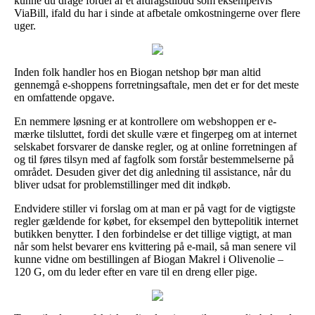
kunne du drage fordel af et afdragstilbud som eksempelvis
ViaBill, ifald du har i sinde at afbetale omkostningerne over flere
uger.
Inden folk handler hos en Biogan netshop bør man altid
gennemgå e-shoppens forretningsaftale, men det er for det meste
en omfattende opgave.
En nemmere løsning er at kontrollere om webshoppen er e-
mærke tilsluttet, fordi det skulle være et fingerpeg om at internet
selskabet forsvarer de danske regler, og at online forretningen af
og til føres tilsyn med af fagfolk som forstår bestemmelserne på
området. Desuden giver det dig anledning til assistance, når du
bliver udsat for problemstillinger med dit indkøb.
Endvidere stiller vi forslag om at man er på vagt for de vigtigste
regler gældende for købet, for eksempel den byttepolitik internet
butikken benytter. I den forbindelse er det tillige vigtigt, at man
når som helst bevarer ens kvittering på e-mail, så man senere vil
kunne vidne om bestillingen af Biogan Makrel i Olivenolie –
120 G, om du leder efter en vare til en dreng eller pige.