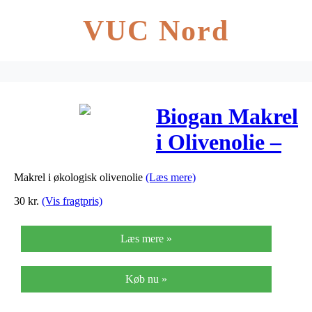
VUC Nord
Biogan Makrel
i Olivenolie –
120 G
Makrel i økologisk olivenolie
(Læs mere)
30
kr.
(Vis fragtpris)
Læs mere »
Køb nu »