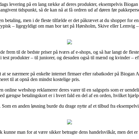
 dags levering på en lang række af deres produkter, eksempelvis Biogan
 angivent tidspunkt, så de kan nå at få ordren ud af døren før pakkeperso
n betaling, men i de fleste tilfælde er det påkrævet at du shopper for en
 typisk – ligegyldigt om man bor tæt på Hørsholm, Skive eller Lemvig – er
nde frem til de bedste priser på tværs af e-shops, og så har langt de flest
 i test produkter – til juniorer, og desuden også til mænd og kvinder – e
mt at se nærmere på enkelte internet firmaer efter rabatkoder på Biogan 
ret til at opnå den mindst kostelige pris.
online webshop reklamerer deres varer til en salgspris som er uendeligt
gængse betalingskort er i hvert fald en del af en orden, hvilket hjælpe
y. Som en anden løsning burde du drage nytte af et tilbud fra eksempelvi
tik kunne man for at være sikker betragte dens handelsvilkår, men det e