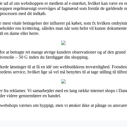
inde ud af om webshoppen er medlem af e-mærket, hvilket kan være en 
 shoppen regelmæssigt overvåges af fagmænd som forstår de gældende regl
 processen med dit indkøb.
 mest vitale betingelser der influerer på købet, som fx hvilken ombytnin
 beholder ens kvittering, således man når som helst vil kunne dokumente
l en dame eller herre.
 for at betragte ret mange øvrige kunders observationer og af den grund e
ivenolie – 50 G inden du færdiggør din shopping.
kede løsninger til at få en idé om webbutikkens troværdighed. Forude
ns service, hvilket lige så vel må benyttes til at tage stilling til tilf
er fra reklamer. Vi samarbejder med en lang række internet shops i Dan
ender videre gennemfører en handel.
ebshops værnes om hyppigt, men vi ønsker ikke at påtage os ansvaret for