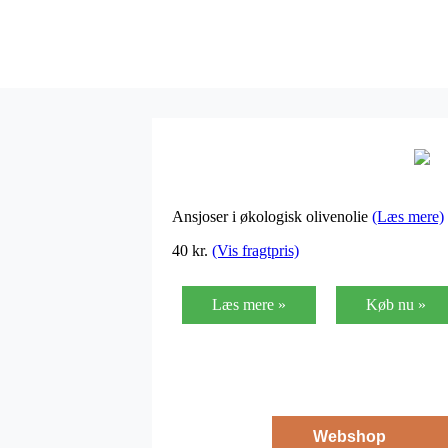
Ansjoser i økologisk olivenolie
(Læs mere)
40
kr.
(Vis fragtpris)
Læs mere »
Køb nu »
Webshop