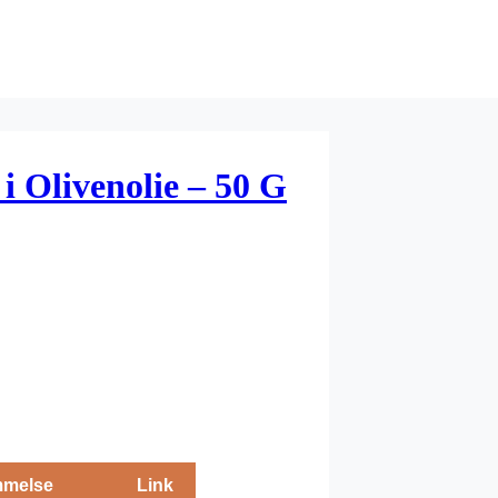
i Olivenolie – 50 G
melse
Link