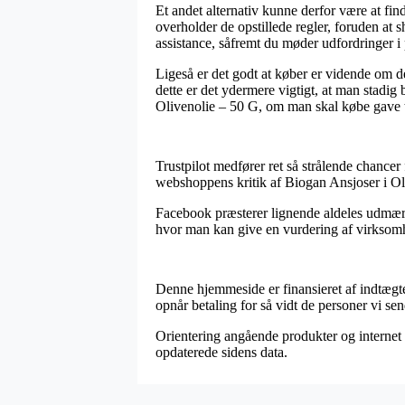
Et andet alternativ kunne derfor være at f
overholder de opstillede regler, foruden at
assistance, såfremt du møder udfordringer i
Ligeså er det godt at køber er vidende om de
dette er det ydermere vigtigt, at man stadig
Olivenolie – 50 G, om man skal købe gave ti
Trustpilot medfører ret så strålende chancer
webshoppens kritik af Biogan Ansjoser i Ol
Facebook præsterer lignende aldeles udmær
hvor man kan give en vurdering af virksomhede
Denne hjemmeside er finansieret af indtægt
opnår betaling for så vidt de personer vi s
Orientering angående produkter og internet w
opdaterede sidens data.