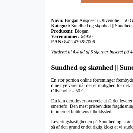
Navn:
Biogan Ansjoser i Olivenolie – 50 
Kategori:
Sundhed og skønhed || Sundheds
Producent:
Biogan
Varenummer:
64950
EAN:
8412439287006
Vurderet til
4.4
ud af 5 stjerner baseret på
4
Sundhed og skønhed || Sun
En stor portion online forretninger frembyd
dine nye varer når der er mulighed for det. 
Olivenolie – 50 G.
Du kan derudover overveje at få det leveret h
smertefri. Den mest prisbevidste fragtløsning
til internet butikkens tilholdssted.
Leveringshastigheden på Sundhed og skønhed
så af den grund er det rigtig klogt at vi stud