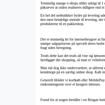
Temmelig mange e-shops stiller udsigt til 1
påkræver at orden realiseres tidligere end et
En hel del netbutikker byder på levering ude
den mest betalelige metode til levering, der
produkterne til en pakkeshop.
Det er temmelig let for internetbrugere at fi
stampe salgspriserne på specielt deres bedst
fragt uden beregning.
Trods dette kan det trods alt vise sig lønso
færdiggør din shopping, så man er velinforme
Man må dog ikke undervurdere, at såfremt en 
kendetegn på en uærlig online shop. Køb med 
Generelt tilråder vi kortkøb eller MobilePa
omkostningerne over et længere tidsrum.
Forud for at nogen bestiller i en Biogan bu