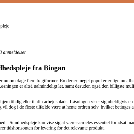
G
pleje
8
anmeldelser
dhedspleje fra Biogan
er nu om dage flere fragtformer. En der er meget populær er lige nu afh
Løsningen er altså ualmindeligt let, samt desuden også den billigste mul
jem til dig eller til din arbejdsplads. Løsningen viser sig uheldigvis en 
 vil dog i de fleste tilfælde være at hente ordren selv, hvilket betinges 
 || Sundhedspleje kan vise sig at være særdeles essentiel forudsat man
erer tidshorisonten for levering for det relevante produkt.