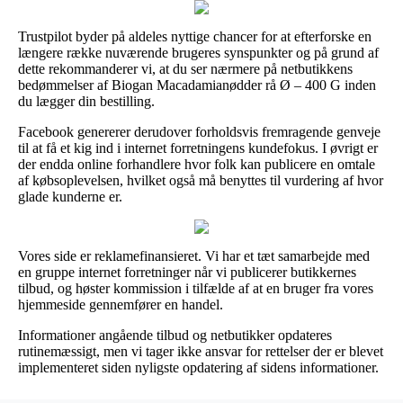
Trustpilot byder på aldeles nyttige chancer for at efterforske en
længere række nuværende brugeres synspunkter og på grund af
dette rekommanderer vi, at du ser nærmere på netbutikkens
bedømmelser af Biogan Macadamianødder rå Ø – 400 G inden
du lægger din bestilling.
Facebook genererer derudover forholdsvis fremragende genveje
til at få et kig ind i internet forretningens kundefokus. I øvrigt er
der endda online forhandlere hvor folk kan publicere en omtale
af købsoplevelsen, hvilket også må benyttes til vurdering af hvor
glade kunderne er.
Vores side er reklamefinansieret. Vi har et tæt samarbejde med
en gruppe internet forretninger når vi publicerer butikkernes
tilbud, og høster kommission i tilfælde af at en bruger fra vores
hjemmeside gennemfører en handel.
Informationer angående tilbud og netbutikker opdateres
rutinemæssigt, men vi tager ikke ansvar for rettelser der er blevet
implementeret siden nyligste opdatering af sidens informationer.