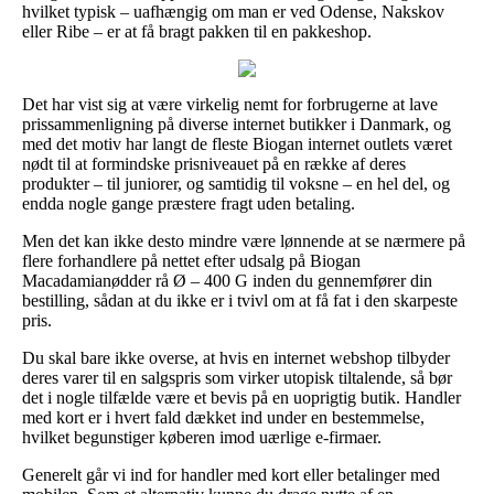
hvilket typisk – uafhængig om man er ved Odense, Nakskov
eller Ribe – er at få bragt pakken til en pakkeshop.
Det har vist sig at være virkelig nemt for forbrugerne at lave
prissammenligning på diverse internet butikker i Danmark, og
med det motiv har langt de fleste Biogan internet outlets været
nødt til at formindske prisniveauet på en række af deres
produkter – til juniorer, og samtidig til voksne – en hel del, og
endda nogle gange præstere fragt uden betaling.
Men det kan ikke desto mindre være lønnende at se nærmere på
flere forhandlere på nettet efter udsalg på Biogan
Macadamianødder rå Ø – 400 G inden du gennemfører din
bestilling, sådan at du ikke er i tvivl om at få fat i den skarpeste
pris.
Du skal bare ikke overse, at hvis en internet webshop tilbyder
deres varer til en salgspris som virker utopisk tiltalende, så bør
det i nogle tilfælde være et bevis på en uoprigtig butik. Handler
med kort er i hvert fald dækket ind under en bestemmelse,
hvilket begunstiger køberen imod uærlige e-firmaer.
Generelt går vi ind for handler med kort eller betalinger med