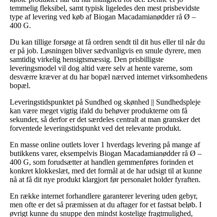
temmelig fleksibel, samt typisk ligeledes den mest prisbevidste
type af levering ved køb af Biogan Macadamianødder rå Ø –
400 G.
Du kan tillige forsøge at få ordren sendt til dit hus eller til når du
er på job. Løsningen bliver sædvanligvis en smule dyrere, men
samtidig virkelig hensigtsmæssig. Den prisbilligste
leveringsmodel vil dog altid være selv at hente varerne, som
desværre kræver at du har bopæl nærved internet virksomhedens
bopæl.
Leveringstidspunktet på Sundhed og skønhed || Sundhedspleje
kan være meget vigtig ifald du behøver produkterne om få
sekunder, så derfor er det særdeles centralt at man gransker det
forventede leveringstidspunkt ved det relevante produkt.
En masse online outlets lover 1 hverdags levering på mange af
butikkens varer, eksempelvis Biogan Macadamianødder rå Ø –
400 G, som forudsætter at handlen gemmenføres forinden et
konkret klokkeslæt, med det formål at de har udsigt til at kunne
nå at få dit nye produkt klargjort før personalet holder fyraften.
En række internet forhandlere garanterer levering uden gebyr,
men ofte er det så præmissen at du aftager for et fastsat beløb. I
øvrigt kunne du snuppe den mindst kostelige fragtmulighed,