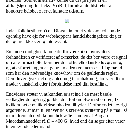
mobilen. Som et alternativ kunne du drage nytte af en
afdragsløsning fra f.eks. ViaBill, forudsat du tilstræber at
honorere beløbet over et længere tidsrum.
Inden folk bestiller på en Biogan internet virksomhed kan de
egentlig have øje for webshoppens handelsbetingelser, dog er
det gerne ikke særlig interessant.
En anden mulighed kunne derfor være at se hvorvidt e-
forhandleren er verificeret af e-mærket, da det bør være et signal
om at e-firmaet efterkommer den officielle danske lovgivning,
og at e-forretningen en gang i mellem gennemses af fagmænd
som har den nødvendige knowhow om de gældende regler.
Derudover giver det dig anledning til opbakning, for så vidt du
møder vanskeligheder i forbindelse med din bestilling.
Endvidere støtter vi at kunden er sat ind i de mest basale
vedtægter der gør sig gældende i forbindelse med ordren, fx
hvilken byttepolitik virksomheden tilbyder. Derfor er det i øvrigt
afgørende, at man til enhver tid sikrer ens kvittering på e-mail, så
man i fremtiden vil kunne bekræfte handlen af Biogan
Macadamianødder rå Ø – 400 G, hvad end du søger efter varer
til en kvinde eller mand.