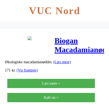
VUC Nord
Biogan
Macadamianød
rå Ø – 400 G
Økologiske macadamianødder.
(Læs mere)
171
kr.
(Vis fragtpris)
Læs mere »
Køb nu »