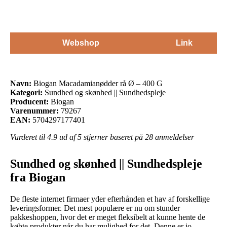
Webshop
Link
Navn:
Biogan Macadamianødder rå Ø – 400 G
Kategori:
Sundhed og skønhed || Sundhedspleje
Producent:
Biogan
Varenummer:
79267
EAN:
5704297177401
Vurderet til
4.9
ud af 5 stjerner baseret på
28
anmeldelser
Sundhed og skønhed || Sundhedspleje
fra Biogan
De fleste internet firmaer yder efterhånden et hav af forskellige
leveringsformer. Det mest populære er nu om stunder
pakkeshoppen, hvor det er meget fleksibelt at kunne hente de
købte produkter når du har mulighed for det. Denne er jo