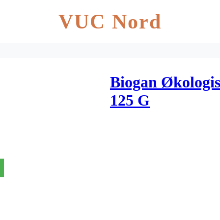
VUC Nord
Biogan Økologi
125 G