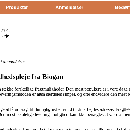
Produkter
Anmeldelser
Bedøm
125 G
pleje
9
anmeldelser
dhedspleje fra Biogan
 række forskellige fragtmuligheder. Den mest populære er i vore dage 
Leveringsmetoden er altså særdeles simpel, og ofte endvidere den mest be
at få udbragt til din lejlighed eller ud til dit arbejdes adresse. Fragtl
en mest betalelige leveringsmulighed kan ikke benægtes at være at hent
hedspleje kan i nogle tilfælde være temmelig væsentlig hvis vi skal br