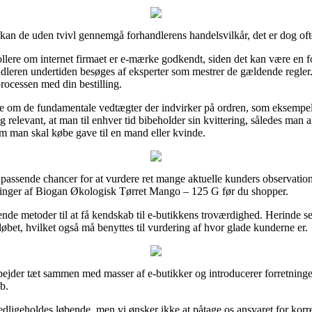
an de uden tvivl gennemgå forhandlerens handelsvilkår, det er dog ofte
ollere om internet firmaet er e-mærke godkendt, siden det kan være en fo
handleren undertiden besøges af eksperter som mestrer de gældende regle
rocessen med din bestilling.
de om de fundamentale vedtægter der indvirker på ordren, som eksempelv
 relevant, at man til enhver tid bibeholder sin kvittering, således man a
 man skal købe gave til en mand eller kvinde.
assende chancer for at vurdere ret mange aktuelle kunders observatione
ringer af Biogan Økologisk Tørret Mango – 125 G før du shopper.
nde metoder til at få kendskab til e-butikkens troværdighed. Herinde ser
løbet, hvilket også må benyttes til vurdering af hvor glade kunderne er.
rbejder tæt sammen med masser af e-butikker og introducerer forretninger
b.
dligeholdes løbende, men vi ønsker ikke at påtage os ansvaret for korrek