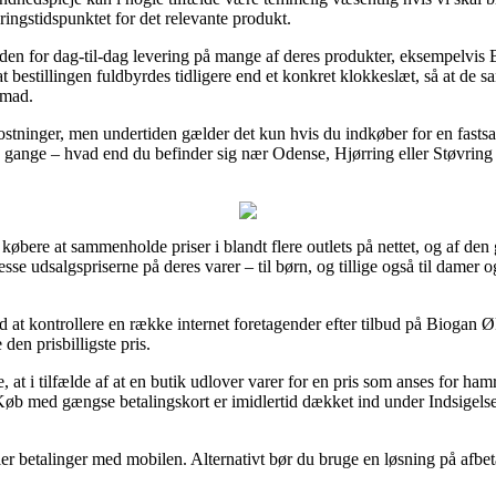
ringstidspunktet for det relevante produkt.
heden for dag-til-dag levering på mange af deres produkter, eksempelv
t bestillingen fuldbyrdes tidligere end et konkret klokkeslæt, så at de s
emad.
stninger, men undertiden gælder det kun hvis du indkøber for en fastsat
 gange – hvad end du befinder sig nær Odense, Hjørring eller Støvring – 
 købere at sammenholde priser i blandt flere outlets på nettet, og af de
se udsalgspriserne på deres varer – til børn, og tillige også til damer 
ærd at kontrollere en række internet foretagender efter tilbud på Bioga
 den prisbilligste pris.
at i tilfælde af at en butik udlover varer for en pris som anses for ha
øb med gængse betalingskort er imidlertid dækket ind under Indsigels
ler betalinger med mobilen. Alternativt bør du bruge en løsning på afbet