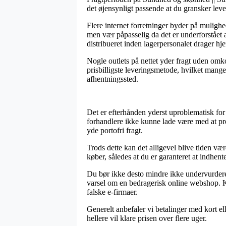
det øjensynligt passende at du gransker leve
Flere internet forretninger byder på mulig
men vær påpasselig da det er underforstået a
distribueret inden lagerpersonalet drager hj
Nogle outlets på nettet yder fragt uden omko
prisbilligste leveringsmetode, hvilket mange
afhentningssted.
Det er efterhånden yderst uproblematisk for
forhandlere ikke kunne lade være med at pres
yde portofri fragt.
Trods dette kan det alligevel blive tiden v
køber, således at du er garanteret at indhente
Du bør ikke desto mindre ikke undervurdere, 
varsel om en bedragerisk online webshop. K
falske e-firmaer.
Generelt anbefaler vi betalinger med kort el
hellere vil klare prisen over flere uger.