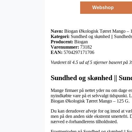
Webshop
Navn:
Biogan Økologisk Tørret Mango – 
Kategori:
Sundhed og skønhed || Sundheds
Producent:
Biogan
Varenummer:
73182
EAN:
5704297171706
Vurderet til
4.5
ud af 5 stjerner baseret på
3
Sundhed og skønhed || Sun
Mange firmaer på nettet yder nu om dage en
nyindkøbte vare på et selvvalgt tidspunkt. 
Biogan Økologisk Tørret Mango – 125 G.
Du kan derudover afveje for og imod at vælge 
men på den anden side ekstremt smertefri. D
nærved e-forhandlerens tilholdssted.
Fragtperioden på Sundhed og skønhed || Sund