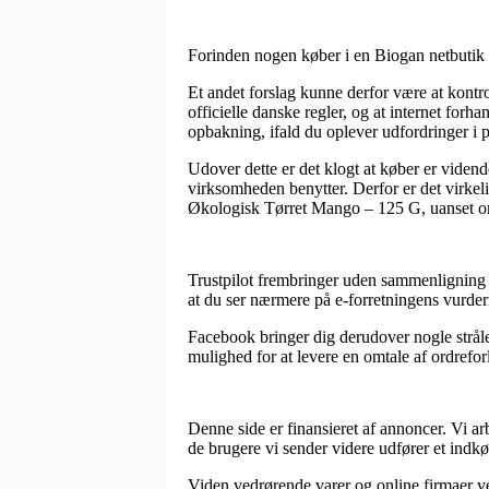
Forinden nogen køber i en Biogan netbutik k
Et andet forslag kunne derfor være at kontr
officielle danske regler, og at internet for
opbakning, ifald du oplever udfordringer i p
Udover dette er det klogt at køber er viden
virksomheden benytter. Derfor er det virkelig
Økologisk Tørret Mango – 125 G, uanset om
Trustpilot frembringer uden sammenligning p
at du ser nærmere på e-forretningens vurde
Facebook bringer dig derudover nogle stråle
mulighed for at levere en omtale af ordrefor
Denne side er finansieret af annoncer. Vi a
de brugere vi sender videre udfører et indkø
Viden vedrørende varer og online firmaer ve