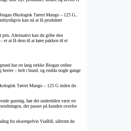
is Biogan Økologisk Tørret Mango – 125 G,
andsynligvis kan nå at få produktet
 pris. Alternativt kan du gribe den
er at få dem til at køre pakken til et
n grund har en lang række Biogan online
og herrer – helt i bund, og endda nogle gange
n Økologisk Tørret Mango – 125 G inden du
mrende gunstig, bør det undertiden være en
esordningen, der passer på kunden overfor
aling fra eksempelvis ViaBill, såfremt du