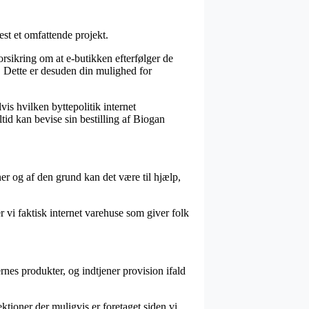
st et omfattende projekt.
rsikring om at e-butikken efterfølger de
r. Dette er desuden din mulighed for
is hvilken byttepolitik internet
ltid kan bevise sin bestilling af Biogan
r og af den grund kan det være til hjælp,
 vi faktisk internet varehuse som giver folk
nes produkter, og indtjener provision ifald
tioner der muligvis er foretaget siden vi