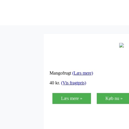
Mangofrugt
(Læs mere)
40
kr.
(Vis fragtpris)
Læs mere »
Køb nu »