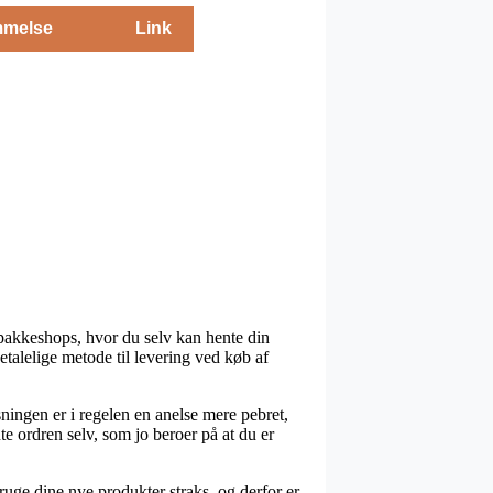
melse
Link
pakkeshops, hvor du selv kan hente din
talelige metode til levering ved køb af
øsningen er i regelen en anelse mere pebret,
e ordren selv, som jo beroer på at du er
uge dine nye produkter straks, og derfor er