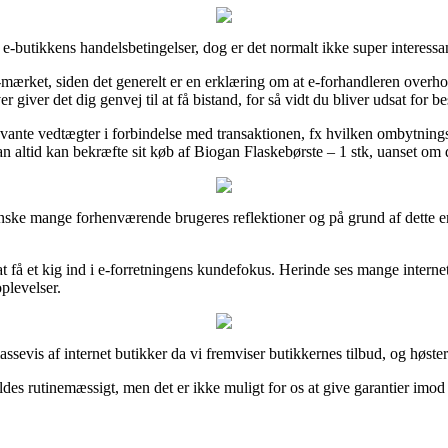
e-butikkens handelsbetingelser, dog er det normalt ikke super interessa
e-mærket, siden det generelt er en erklæring om at e-forhandleren overho
er det dig genvej til at få bistand, for så vidt du bliver udsat for b
levante vedtægter i forbindelse med transaktionen, fx hvilken ombytni
ltid kan bekræfte sit køb af Biogan Flaskebørste – 1 stk, uanset om du
 ganske mange forhenværende brugeres reflektioner og på grund af dette 
 få et kig ind i e-forretningens kundefokus. Herinde ses mange intern
plevelser.
evis af internet butikker da vi fremviser butikkernes tilbud, og høste
 rutinemæssigt, men det er ikke muligt for os at give garantier imod for