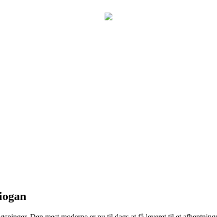
Biogan
løsninger. Den mest moderne er nu til dags at få leveret til et afhentning