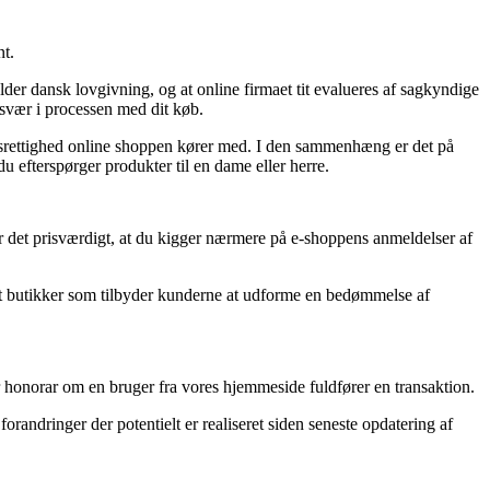
nt.
lder dansk lovgivning, og at online firmaet tit evalueres af sagkyndige
esvær i processen med dit køb.
ngsrettighed online shoppen kører med. I den sammenhæng er det på
 efterspørger produkter til en dame eller herre.
er det prisværdigt, at du kigger nærmere på e-shoppens anmeldelser af
et butikker som tilbyder kunderne at udforme en bedømmelse af
r honorar om en bruger fra vores hjemmeside fuldfører en transaktion.
andringer der potentielt er realiseret siden seneste opdatering af