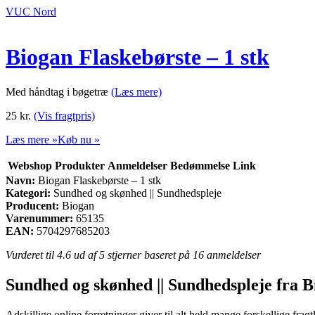
VUC Nord
Biogan Flaskebørste – 1 stk
Med håndtag i bøgetræ
(Læs mere)
25
kr.
(Vis fragtpris)
Læs mere »
Køb nu »
Webshop
Produkter
Anmeldelser
Bedømmelse
Link
Navn:
Biogan Flaskebørste – 1 stk
Kategori:
Sundhed og skønhed || Sundhedspleje
Producent:
Biogan
Varenummer:
65135
EAN:
5704297685203
Vurderet til
4.6
ud af 5 stjerner baseret på
16
anmeldelser
Sundhed og skønhed || Sundhedspleje fra 
Adskillige online forretninger giver til alt held mange forskellige fragt