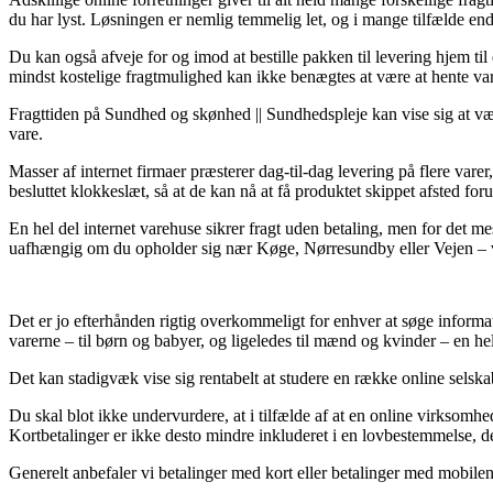
du har lyst. Løsningen er nemlig temmelig let, og i mange tilfælde en
Du kan også afveje for og imod at bestille pakken til levering hjem til
mindst kostelige fragtmulighed kan ikke benægtes at være at hente varer
Fragttiden på Sundhed og skønhed || Sundhedspleje kan vise sig at vær
vare.
Masser af internet firmaer præsterer dag-til-dag levering på flere var
besluttet klokkeslæt, så at de kan nå at få produktet skippet afsted for
En hel del internet varehuse sikrer fragt uden betaling, men for det me
uafhængig om du opholder sig nær Køge, Nørresundby eller Vejen – vil bl
Det er jo efterhånden rigtig overkommeligt for enhver at søge informa
varerne – til børn og babyer, og ligeledes til mænd og kvinder – en he
Det kan stadigvæk vise sig rentabelt at studere en række online selskab
Du skal blot ikke undervurdere, at i tilfælde af at en online virksomh
Kortbetalinger er ikke desto mindre inkluderet i en lovbestemmelse, d
Generelt anbefaler vi betalinger med kort eller betalinger med mobilen