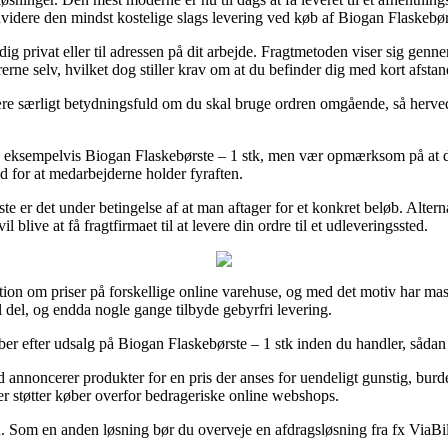
dvidere den mindst kostelige slags levering ved køb af Biogan Flaskebørs
 dig privat eller til adressen på dit arbejde. Fragtmetoden viser sig genn
ne selv, hvilket dog stiller krav om at du befinder dig med kort afstand
e særligt betydningsfuld om du skal bruge ordren omgående, så herved e
er, eksempelvis Biogan Flaskebørste – 1 stk, men vær opmærksom på at de
ud for at medarbejderne holder fyraften.
ste er det under betingelse af at man aftager for et konkret beløb. Alter
ive at få fragtfirmaet til at levere din ordre til et udleveringssted.
tion om priser på forskellige online varehuse, og med det motiv har mass
l del, og endda nogle gange tilbyde gebyrfri levering.
er efter udsalg på Biogan Flaskebørste – 1 stk inden du handler, sådan a
ed annoncerer produkter for en pris der anses for uendeligt gunstig, burd
er støtter køber overfor bedrageriske online webshops.
. Som en anden løsning bør du overveje en afdragsløsning fra fx ViaBill,