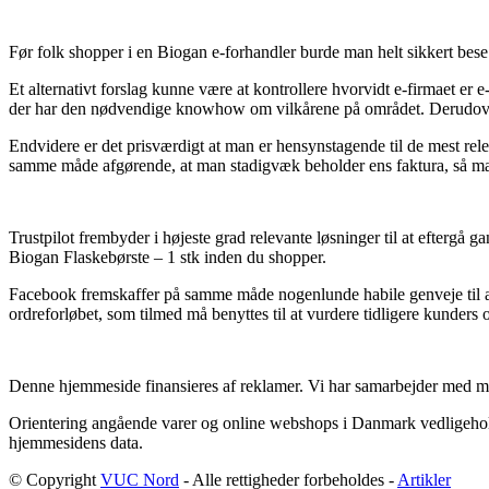
Før folk shopper i en Biogan e-forhandler burde man helt sikkert bese 
Et alternativt forslag kunne være at kontrollere hvorvidt e-firmaet er 
der har den nødvendige knowhow om vilkårene på området. Derudover giv
Endvidere er det prisværdigt at man er hensynstagende til de mest re
samme måde afgørende, at man stadigvæk beholder ens faktura, så man a
Trustpilot frembyder i højeste grad relevante løsninger til at eftergå
Biogan Flaskebørste – 1 stk inden du shopper.
Facebook fremskaffer på samme måde nogenlunde habile genveje til at
ordreforløbet, som tilmed må benyttes til at vurdere tidligere kunders o
Denne hjemmeside finansieres af reklamer. Vi har samarbejder med mass
Orientering angående varer og online webshops i Danmark vedligeholdes
hjemmesidens data.
© Copyright
VUC Nord
- Alle rettigheder forbeholdes -
Artikler