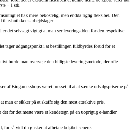
te – 1 stk.
emsnitligt et hak mere bekostelig, men endda rigtig fleksibel. Den
 til e-butikkens arbejdslager.
r det selvsagt vigtigt at man ser leveringstiden for den respektive
t tager udgangspunkt i at bestillingen fuldbyrdes forud for et
nativt burde man overveje den billigste leveringsmetode, der ofte –
er af Biogan e-shops været presset til at at sænke udsalgspriserne på
t man er sikker på at skaffe sig den mest attraktive pris.
e det for det meste være et kendetegn på en uoprigtig e-handler.
 for så vidt du ønsker at afbetale beløbet senere.