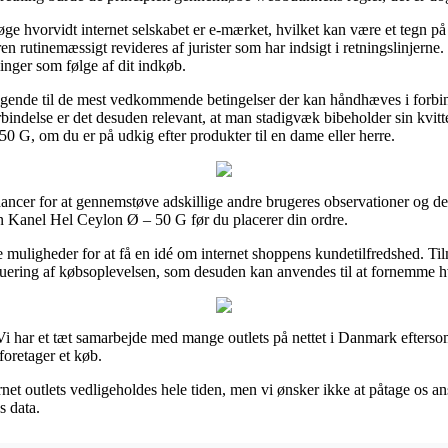
 hvorvidt internet selskabet er e-mærket, hvilket kan være et tegn på 
en rutinemæssigt revideres af jurister som har indsigt i retningslinjerne
linger som følge af dit indkøb.
tagende til de mest vedkommende betingelser der kan håndhæves i forbi
orbindelse er det desuden relevant, at man stadigvæk bibeholder sin kvitt
 G, om du er på udkig efter produkter til en dame eller herre.
hancer for at gennemstøve adskillige andre brugeres observationer og der
an Kanel Hel Ceylon Ø – 50 G før du placerer din ordre.
de muligheder for at få en idé om internet shoppens kundetilfredshed. T
luering af købsoplevelsen, som desuden kan anvendes til at fornemme h
Vi har et tæt samarbejde med mange outlets på nettet i Danmark efterso
foretager et køb.
net outlets vedligeholdes hele tiden, men vi ønsker ikke at påtage os an
s data.