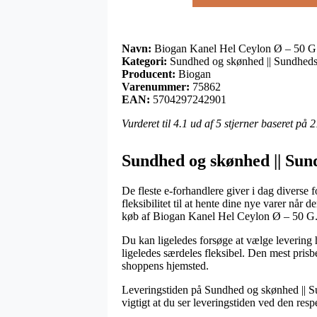
Navn:
Biogan Kanel Hel Ceylon Ø – 50 G
Kategori:
Sundhed og skønhed || Sundheds
Producent:
Biogan
Varenummer:
75862
EAN:
5704297242901
Vurderet til
4.1
ud af 5 stjerner baseret på
2
Sundhed og skønhed || Sun
De fleste e-forhandlere giver i dag diverse f
fleksibilitet til at hente dine nye varer nå
køb af Biogan Kanel Hel Ceylon Ø – 50 G
Du kan ligeledes forsøge at vælge levering h
ligeledes særdeles fleksibel. Den mest prisb
shoppens hjemsted.
Leveringstiden på Sundhed og skønhed || Sun
vigtigt at du ser leveringstiden ved den resp