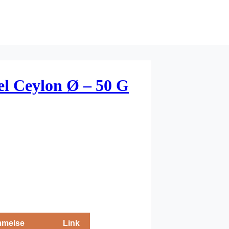
l Ceylon Ø – 50 G
melse
Link