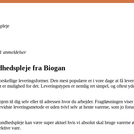
pleje
1
anmeldelser
dhedspleje fra Biogan
orskellige leveringsformer. Den mest populære er i vore dage at få levere
r der er mulighed for det. Leveringstypen er nemlig ret simpel, og oftest
.
jem til dig selv eller til adressen hvor du arbejder. Fragtløsningen vise
evidste leveringsmetode er uden tvivl selv at hente varerne, som jo for
dhedspleje kan være super aktuel hvis vi absolut skal bruge varerne øje
ektive vare.