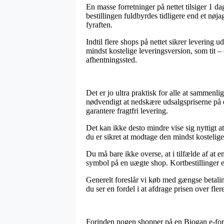
En masse forretninger på nettet tilsiger 1 
bestillingen fuldbyrdes tidligere end et nøja
fyraften.
Indtil flere shops på nettet sikrer levering 
mindst kostelige leveringsversion, som tit – 
afhentningssted.
Det er jo ultra praktisk for alle at sammenl
nødvendigt at nedskære udsalgspriserne på d
garantere fragtfri levering.
Det kan ikke desto mindre vise sig nyttigt a
du er sikret at modtage den mindst kostelige
Du må bare ikke overse, at i tilfælde af at e
symbol på en uægte shop. Kortbestillinger er
Generelt foreslår vi køb med gængse betaling
du ser en fordel i at afdrage prisen over fler
Forinden nogen shopper på en Biogan e-forr