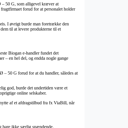
 – 50 G, som alligevel kræver at
 fragtfirmaet forud for at personalet holder
 pris. I øvrigt burde man foretrække den
dem til at levere produkterne til et
fleste Biogan e-handler fundet det
mer – en hel del, og endda nogle gange
Ø – 50 G forud for at du handler, således at
belig god, burde det undertiden være et
oprigtige online selskaber.
te af et afdragstilbud fra fx ViaBill, når
g bare ikke særlig spændende.