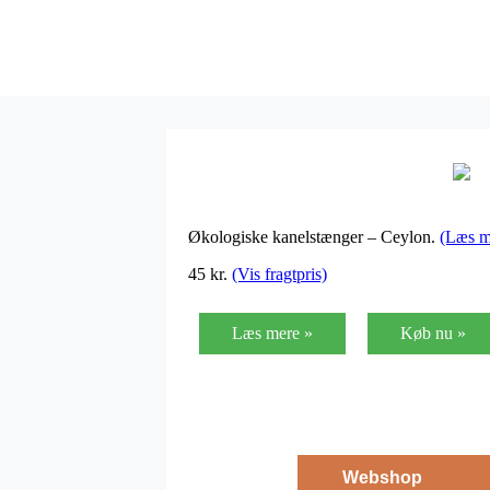
Økologiske kanelstænger – Ceylon.
(Læs m
45
kr.
(Vis fragtpris)
Læs mere »
Køb nu »
Webshop