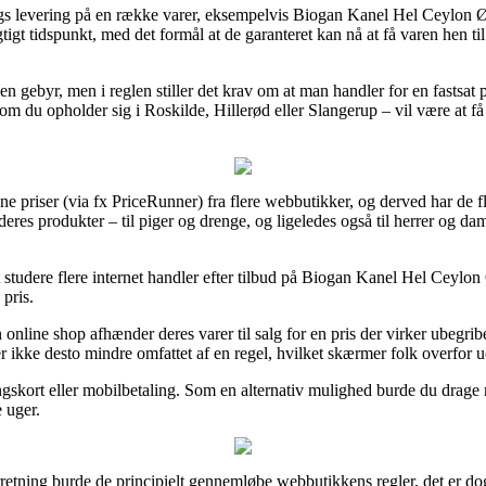
dags levering på en række varer, eksempelvis Biogan Kanel Hel Ceylon Ø
gtigt tidspunkt, med det formål at de garanteret kan nå at få varen hen til
uden gebyr, men i reglen stiller det krav om at man handler for en fastsat
om du opholder sig i Roskilde, Hillerød eller Slangerup – vil være at få 
igne priser (via fx PriceRunner) fra flere webbutikker, og derved har de 
eres produkter – til piger og drenge, og ligeledes også til herrer og da
t studere flere internet handler efter tilbud på Biogan Kanel Hel Ceylon 
 pris.
n online shop afhænder deres varer til salg for en pris der virker ubegri
 ikke desto mindre omfattet af en regel, hvilket skærmer folk overfor u
skort eller mobilbetaling. Som en alternativ mulighed burde du drage nyt
e uger.
etning burde de principielt gennemløbe webbutikkens regler, det er do