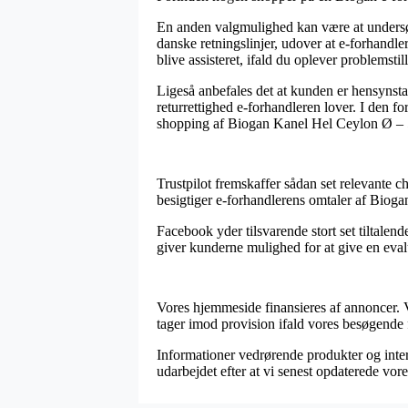
En anden valgmulighed kan være at undersøge
danske retningslinjer, udover at e-forhandler
blive assisteret, ifald du oplever problemstil
Ligeså anbefales det at kunden er hensyns
returrettighed e-forhandleren lover. I den f
shopping af Biogan Kanel Hel Ceylon Ø – 50
Trustpilot fremskaffer sådan set relevante c
besigtiger e-forhandlerens omtaler af Biog
Facebook yder tilsvarende stort set tiltalen
giver kunderne mulighed for at give en eva
Vores hjemmeside finansieres af annoncer. 
tager imod provision ifald vores besøgende 
Informationer vedrørende produkter og inter
udarbejdet efter at vi senest opdaterede vore