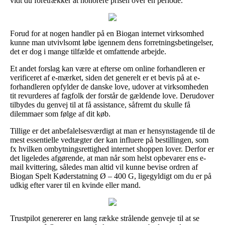
vidt du foretrækker at honorere prisen over en periode.
Forud for at nogen handler på en Biogan internet virksomhed
kunne man utvivlsomt løbe igennem dens forretningsbetingelser,
det er dog i mange tilfælde et omfattende arbejde.
Et andet forslag kan være at efterse om online forhandleren er
verificeret af e-mærket, siden det generelt er et bevis på at e-
forhandleren opfylder de danske love, udover at virksomheden
tit revurderes af fagfolk der forstår de gældende love. Derudover
tilbydes du genvej til at få assistance, såfremt du skulle få
dilemmaer som følge af dit køb.
Tillige er det anbefalelsesværdigt at man er hensynstagende til de
mest essentielle vedtægter der kan influere på bestillingen, som
fx hvilken ombytningsrettighed internet shoppen lover. Derfor er
det ligeledes afgørende, at man når som helst opbevarer ens e-
mail kvittering, således man altid vil kunne bevise ordren af
Biogan Spelt Køderstatning Ø – 400 G, ligegyldigt om du er på
udkig efter varer til en kvinde eller mand.
Trustpilot genererer en lang række strålende genveje til at se