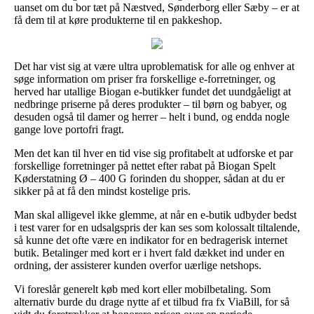
uanset om du bor tæt på Næstved, Sønderborg eller Sæby – er at
få dem til at køre produkterne til en pakkeshop.
Det har vist sig at være ultra uproblematisk for alle og enhver at
søge information om priser fra forskellige e-forretninger, og
herved har utallige Biogan e-butikker fundet det uundgåeligt at
nedbringe priserne på deres produkter – til børn og babyer, og
desuden også til damer og herrer – helt i bund, og endda nogle
gange love portofri fragt.
Men det kan til hver en tid vise sig profitabelt at udforske et par
forskellige forretninger på nettet efter rabat på Biogan Spelt
Køderstatning Ø – 400 G forinden du shopper, sådan at du er
sikker på at få den mindst kostelige pris.
Man skal alligevel ikke glemme, at når en e-butik udbyder bedst
i test varer for en udsalgspris der kan ses som kolossalt tiltalende,
så kunne det ofte være en indikator for en bedragerisk internet
butik. Betalinger med kort er i hvert fald dækket ind under en
ordning, der assisterer kunden overfor uærlige netshops.
Vi foreslår generelt køb med kort eller mobilbetaling. Som
alternativ burde du drage nytte af et tilbud fra fx ViaBill, for så