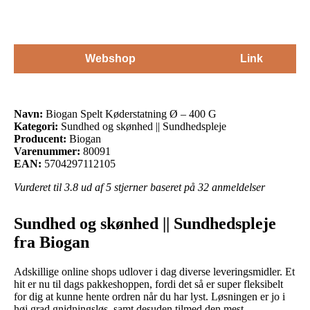
Webshop
Link
Navn:
Biogan Spelt Køderstatning Ø – 400 G
Kategori:
Sundhed og skønhed || Sundhedspleje
Producent:
Biogan
Varenummer:
80091
EAN:
5704297112105
Vurderet til
3.8
ud af 5 stjerner baseret på
32
anmeldelser
Sundhed og skønhed || Sundhedspleje
fra Biogan
Adskillige online shops udlover i dag diverse leveringsmidler. Et
hit er nu til dags pakkeshoppen, fordi det så er super fleksibelt
for dig at kunne hente ordren når du har lyst. Løsningen er jo i
høj grad gnidningsløs, samt desuden tilmed den mest