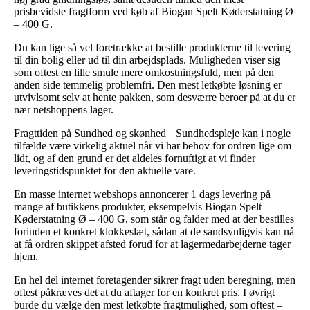
prisbevidste fragtform ved køb af Biogan Spelt Køderstatning Ø
– 400 G.
Du kan lige så vel foretrække at bestille produkterne til levering
til din bolig eller ud til din arbejdsplads. Muligheden viser sig
som oftest en lille smule mere omkostningsfuld, men på den
anden side temmelig problemfri. Den mest letkøbte løsning er
utvivlsomt selv at hente pakken, som desværre beroer på at du er
nær netshoppens lager.
Fragttiden på Sundhed og skønhed || Sundhedspleje kan i nogle
tilfælde være virkelig aktuel når vi har behov for ordren lige om
lidt, og af den grund er det aldeles fornuftigt at vi finder
leveringstidspunktet for den aktuelle vare.
En masse internet webshops annoncerer 1 dags levering på
mange af butikkens produkter, eksempelvis Biogan Spelt
Køderstatning Ø – 400 G, som står og falder med at der bestilles
forinden et konkret klokkeslæt, sådan at de sandsynligvis kan nå
at få ordren skippet afsted forud for at lagermedarbejderne tager
hjem.
En hel del internet foretagender sikrer fragt uden beregning, men
oftest påkræves det at du aftager for en konkret pris. I øvrigt
burde du vælge den mest letkøbte fragtmulighed, som oftest –