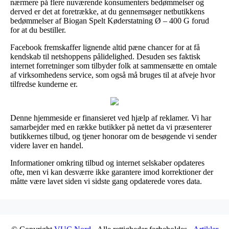
nærmere på flere nuværende konsumenters bedømmelser og
derved er det at foretrække, at du gennemsøger netbutikkens
bedømmelser af Biogan Spelt Køderstatning Ø – 400 G forud
for at du bestiller.
Facebook fremskaffer lignende altid pæne chancer for at få
kendskab til netshoppens pålidelighed. Desuden ses faktisk
internet forretninger som tilbyder folk at sammensætte en omtale
af virksomhedens service, som også må bruges til at afveje hvor
tilfredse kunderne er.
Denne hjemmeside er finansieret ved hjælp af reklamer. Vi har
samarbejder med en række butikker på nettet da vi præsenterer
butikkernes tilbud, og tjener honorar om de besøgende vi sender
videre laver en handel.
Informationer omkring tilbud og internet selskaber opdateres
ofte, men vi kan desværre ikke garantere imod korrektioner der
måtte være lavet siden vi sidste gang opdaterede vores data.