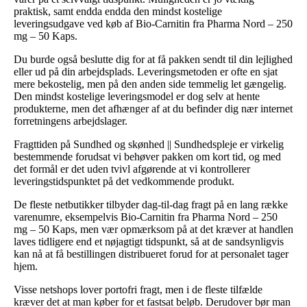
praktisk, samt endda endda den mindst kostelige
leveringsudgave ved køb af Bio-Carnitin fra Pharma Nord – 250
mg – 50 Kaps.
Du burde også beslutte dig for at få pakken sendt til din lejlighed
eller ud på din arbejdsplads. Leveringsmetoden er ofte en sjat
mere bekostelig, men på den anden side temmelig let gængelig.
Den mindst kostelige leveringsmodel er dog selv at hente
produkterne, men det afhænger af at du befinder dig nær internet
forretningens arbejdslager.
Fragttiden på Sundhed og skønhed || Sundhedspleje er virkelig
bestemmende forudsat vi behøver pakken om kort tid, og med
det formål er det uden tvivl afgørende at vi kontrollerer
leveringstidspunktet på det vedkommende produkt.
De fleste netbutikker tilbyder dag-til-dag fragt på en lang række
varenumre, eksempelvis Bio-Carnitin fra Pharma Nord – 250
mg – 50 Kaps, men vær opmærksom på at det kræver at handlen
laves tidligere end et nøjagtigt tidspunkt, så at de sandsynligvis
kan nå at få bestillingen distribueret forud for at personalet tager
hjem.
Visse netshops lover portofri fragt, men i de fleste tilfælde
kræver det at man køber for et fastsat beløb. Derudover bør man