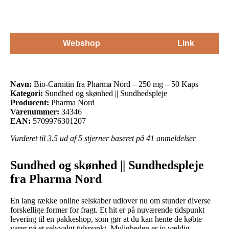
Webshop
Link
Navn:
Bio-Carnitin fra Pharma Nord – 250 mg – 50 Kaps
Kategori:
Sundhed og skønhed || Sundhedspleje
Producent:
Pharma Nord
Varenummer:
34346
EAN:
5709976301207
Vurderet til
3.5
ud af 5 stjerner baseret på
41
anmeldelser
Sundhed og skønhed || Sundhedspleje
fra Pharma Nord
En lang række online selskaber udlover nu om stunder diverse
forskellige former for fragt. Et hit er på nuværende tidspunkt
levering til en pakkeshop, som gør at du kan hente de købte
varer på et selvvalgt tidspunkt. Muligheden er jo vældig