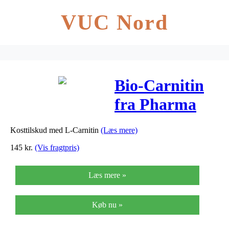
VUC Nord
Bio-Carnitin
fra Pharma
Nord – 250 mg
Kosttilskud med L-Carnitin
(Læs mere)
– 50 Kaps
145
kr.
(Vis fragtpris)
Læs mere »
Køb nu »