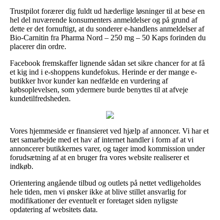
Trustpilot forærer dig fuldt ud hæderlige løsninger til at bese en
hel del nuværende konsumenters anmeldelser og på grund af
dette er det fornuftigt, at du sonderer e-handlens anmeldelser af
Bio-Carnitin fra Pharma Nord – 250 mg – 50 Kaps forinden du
placerer din ordre.
Facebook fremskaffer lignende sådan set sikre chancer for at få
et kig ind i e-shoppens kundefokus. Herinde er der mange e-
butikker hvor kunder kan nedfælde en vurdering af
købsoplevelsen, som ydermere burde benyttes til at afveje
kundetilfredsheden.
Vores hjemmeside er finansieret ved hjælp af annoncer. Vi har et
tæt samarbejde med et hav af internet handler i form af at vi
annoncerer butikkernes varer, og tager imod kommission under
forudsætning af at en bruger fra vores website realiserer et
indkøb.
Orientering angående tilbud og outlets på nettet vedligeholdes
hele tiden, men vi ønsker ikke at blive stillet ansvarlig for
modifikationer der eventuelt er foretaget siden nyligste
opdatering af websitets data.