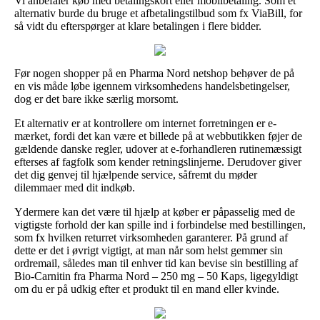
Vi anbefaler køb med betalingskort eller mobilbetaling. Som et
alternativ burde du bruge et afbetalingstilbud som fx ViaBill, for
så vidt du efterspørger at klare betalingen i flere bidder.
Før nogen shopper på en Pharma Nord netshop behøver de på
en vis måde løbe igennem virksomhedens handelsbetingelser,
dog er det bare ikke særlig morsomt.
Et alternativ er at kontrollere om internet forretningen er e-
mærket, fordi det kan være et billede på at webbutikken føjer de
gældende danske regler, udover at e-forhandleren rutinemæssigt
efterses af fagfolk som kender retningslinjerne. Derudover giver
det dig genvej til hjælpende service, såfremt du møder
dilemmaer med dit indkøb.
Ydermere kan det være til hjælp at køber er påpasselig med de
vigtigste forhold der kan spille ind i forbindelse med bestillingen,
som fx hvilken returret virksomheden garanterer. På grund af
dette er det i øvrigt vigtigt, at man når som helst gemmer sin
ordremail, således man til enhver tid kan bevise sin bestilling af
Bio-Carnitin fra Pharma Nord – 250 mg – 50 Kaps, ligegyldigt
om du er på udkig efter et produkt til en mand eller kvinde.