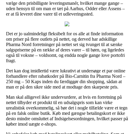
vælge den prisbilligste leveringsmanér, hvilket mange gange –
uden hensyn til om man er tæt på Aarhus, Odder eller Assens –
er at få leveret dine varer til et udleveringssted.
Det er jo ualmindeligt fleksibelt for os alle at finde information
om priser på flere outlets på nettet, og derved har adskillige
Pharma Nord forretninger på nettet set sig tvunget til at sænke
salgspriserne på en række af deres varer – til børn, og ligeledes
også til voksne – voldsomt, og endda nogle gange love portofri
fragt.
Det kan dog imidlertid være lukrativt at undersøge et par online
forhandlere efter rabatkoder på Bio-Carnitin fra Pharma Nord –
250 mg – 50 Kaps inden du færdiggør din shopping, sådan at
man er på den sikre side med at modtage den skarpeste pris.
Man skal alligevel ikke undervurdere, at hvis en forretning på
nettet tilbyder et produkt til en udsalgspris som kan virke
urealistisk overkommelig, så bør det i nogle tilfælde være et tegn
på en falsk online butik. Køb med gængse betalingskort er ikke
desto mindre omsluttet af Indsigelsesordningen, hvilket passer på
køber imod uægte e-shops.