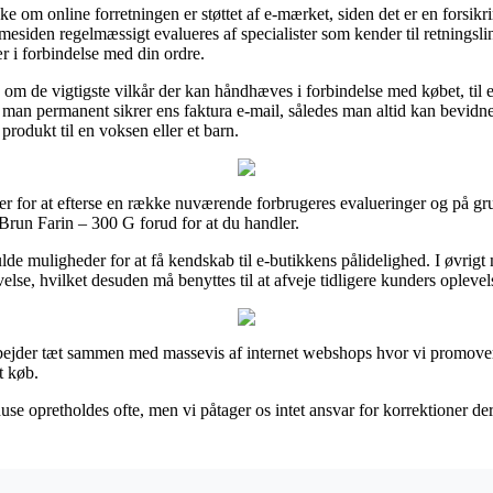
 om online forretningen er støttet af e-mærket, siden det er en forsikr
siden regelmæssigt evalueres af specialister som kender til retningslin
ær i forbindelse med din ordre.
 om de vigtigste vilkår der kan håndhæves i forbindelse med købet, til e
, at man permanent sikrer ens faktura e-mail, således man altid kan bevi
produkt til en voksen eller et barn.
er for at efterse en række nuværende forbrugeres evalueringer og på grun
run Farin – 300 G forud for at du handler.
ulde muligheder for at få kendskab til e-butikkens pålidelighed. I øvri
lse, hvilket desuden må benyttes til at afveje tidligere kunders oplevel
bejder tæt sammen med massevis af internet webshops hvor vi promover
t køb.
e opretholdes ofte, men vi påtager os intet ansvar for korrektioner der 