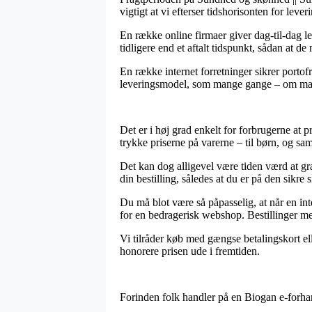
vigtigt at vi efterser tidshorisonten for lev
En række online firmaer giver dag-til-dag l
tidligere end et aftalt tidspunkt, sådan at de
En række internet forretninger sikrer portofr
leveringsmodel, som mange gange – om man er
Det er i høj grad enkelt for forbrugerne at
trykke priserne på varerne – til børn, og sam
Det kan dog alligevel være tiden værd at g
din bestilling, således at du er på den sikre 
Du må blot være så påpasselig, at når en int
for en bedragerisk webshop. Bestillinger me
Vi tilråder køb med gængse betalingskort ell
honorere prisen ude i fremtiden.
Forinden folk handler på en Biogan e-forhan