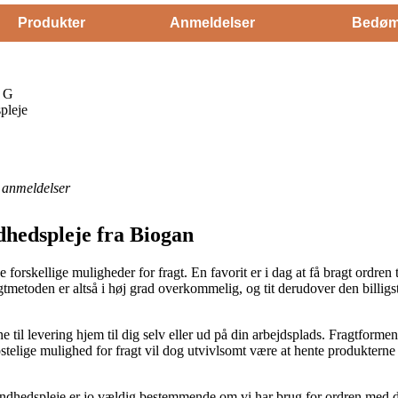
Produkter
Anmeldelser
Bedøm
0 G
pleje
anmeldelser
dhedspleje fra Biogan
 forskellige muligheder for fragt. En favorit er i dag at få bragt ordren
gtmetoden er altså i høj grad overkommelig, og tit derudover den billig
e til levering hjem til dig selv eller ud på din arbejdsplads. Fragtformen 
telige mulighed for fragt vil dog utvivlsomt være at hente produkterne
dhedspleje er jo vældig bestemmende om vi har brug for ordren med de