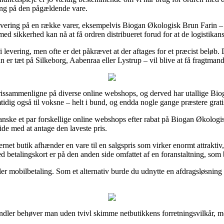
ering på den pågældende vare.
evering på en række varer, eksempelvis Biogan Økologisk Brun Farin – 
 med sikkerhed kan nå at få ordren distribueret forud for at de logistikans
i levering, men ofte er det påkrævet at der aftages for et præcist beløb.
 tæt på Silkeborg, Aabenraa eller Lystrup – vil blive at få fragtmanden 
 prissammenligne på diverse online webshops, og derved har utallige Biog
tidig også til voksne – helt i bund, og endda nogle gange præstere gratis
ranske et par forskellige online webshops efter rabat på Biogan Økolog
side med at antage den laveste pris.
ernet butik afhænder en vare til en salgspris som virker enormt attraktiv
d betalingskort er på den anden side omfattet af en foranstaltning, som
er mobilbetaling. Som et alternativ burde du udnytte en afdragsløsning f
dler behøver man uden tvivl skimme netbutikkens forretningsvilkår, men