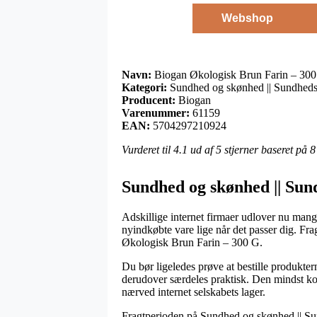
Webshop
Navn:
Biogan Økologisk Brun Farin – 30
Kategori:
Sundhed og skønhed || Sundheds
Producent:
Biogan
Varenummer:
61159
EAN:
5704297210924
Vurderet til
4.1
ud af 5 stjerner baseret på
8
Sundhed og skønhed || Sun
Adskillige internet firmaer udlover nu mange
nyindkøbte vare lige når det passer dig. Fra
Økologisk Brun Farin – 300 G.
Du bør ligeledes prøve at bestille produktern
derudover særdeles praktisk. Den mindst kos
nærved internet selskabets lager.
Fragtperioden på Sundhed og skønhed || Sun