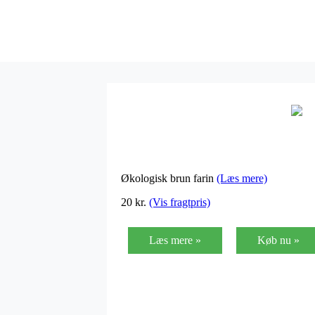
Økologisk brun farin
(Læs mere)
20
kr.
(Vis fragtpris)
Læs mere »
Køb nu »