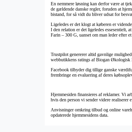
En nemmere løsning kan derfor være at tjekke
de gældende danske regler, foruden at hjemme
bistand, for så vidt du bliver udsat for besv
Ligeledes er det klogt at køberen er vidende
I den relation er det ligeledes essesentielt
Farin – 300 G, uanset om man leder efter et 
Trustpilot genererer altid gavnlige mulighed
webbutikkens ratings af Biogan Økologisk B
Facebook tilbyder dig tillige ganske værdif
frembringe en evaluering af deres købsopleve
Hjemmesiden finansieres af reklamer. Vi ar
hvis den person vi sender videre realiserer e
Anvisninger omkring tilbud og online varehus
opdaterede hjemmesidens data.