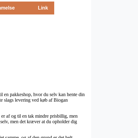
melse
Link
 til en pakkeshop, hvor du selv kan hente din
ste slags levering ved køb af Biogan
er af og til en tak mindre prisbillig, men
 selv, men det kræver at du opholder dig
t samme, og af den grund er det helt