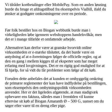
Vi tilråder kortbetalinger eller MobilePay. Som en anden løsning
burde du bruge et afdragstilbud fra eksempelvis ViaBill, ifald du
ønsker at godtgøre omkostningerne over en periode.
Før folk bestiller hos en Biogan webbutik burde man i
virkeligheden løbe igennem webshoppens handelsvilkår, men
det er i mange tilfælde et omfattende arbejde.
Alternativet kan derfor være at granske hvorvidt online
virksomheden er e-mærke tilsluttet, da det burde være en
antydning af at e-forretningen følger de officielle regler, og at
den en gang i mellem kigges til af eksperter som har meget
erfaring med lovgivningen. Det er en rigtig god mulighed for at
få hjælp, for så vidt du får problemer som følge af dit køb.
Foruden dette anbefales det at kunden er omhyggelig omkring
de primære reglementer der kan have indflydelse på bestillingen,
som eksempelvis den ombytningspolitik virksomheden
anvender. Her er det ligeledes afgørende, at man stadigvæk
opbevarer ens faktura, således man i fremtiden vil kunne
eftervise sit køb af Biogan Amaranth Ø – 500 G, uanset om du
søger efter varer til en dreng eller pige.