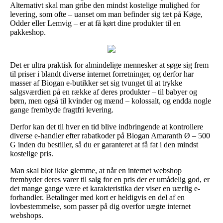
Alternativt skal man gribe den mindst kostelige mulighed for
levering, som ofte – uanset om man befinder sig tæt på Køge,
Odder eller Lemvig – er at få kørt dine produkter til en
pakkeshop.
Det er ultra praktisk for almindelige mennesker at søge sig frem
til priser i blandt diverse internet forretninger, og derfor har
masser af Biogan e-butikker set sig tvunget til at trykke
salgsværdien på en række af deres produkter – til babyer og
børn, men også til kvinder og mænd – kolossalt, og endda nogle
gange frembyde fragtfri levering.
Derfor kan det til hver en tid blive indbringende at kontrollere
diverse e-handler efter rabatkoder på Biogan Amaranth Ø – 500
G inden du bestiller, så du er garanteret at få fat i den mindst
kostelige pris.
Man skal blot ikke glemme, at når en internet webshop
frembyder deres varer til salg for en pris der er umådelig god, er
det mange gange være et karakteristika der viser en uærlig e-
forhandler. Betalinger med kort er heldigvis en del af en
lovbestemmelse, som passer på dig overfor uægte internet
webshops.