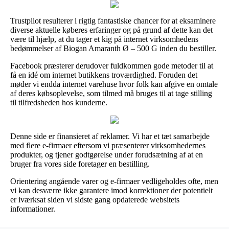
Trustpilot resulterer i rigtig fantastiske chancer for at eksaminere
diverse aktuelle køberes erfaringer og på grund af dette kan det
være til hjælp, at du tager et kig på internet virksomhedens
bedømmelser af Biogan Amaranth Ø – 500 G inden du bestiller.
Facebook præsterer derudover fuldkommen gode metoder til at
få en idé om internet butikkens troværdighed. Foruden det
møder vi endda internet varehuse hvor folk kan afgive en omtale
af deres købsoplevelse, som tilmed må bruges til at tage stilling
til tilfredsheden hos kunderne.
Denne side er finansieret af reklamer. Vi har et tæt samarbejde
med flere e-firmaer eftersom vi præsenterer virksomhedernes
produkter, og tjener godtgørelse under forudsætning af at en
bruger fra vores side foretager en bestilling.
Orientering angående varer og e-firmaer vedligeholdes ofte, men
vi kan desværre ikke garantere imod korrektioner der potentielt
er iværksat siden vi sidste gang opdaterede websitets
informationer.