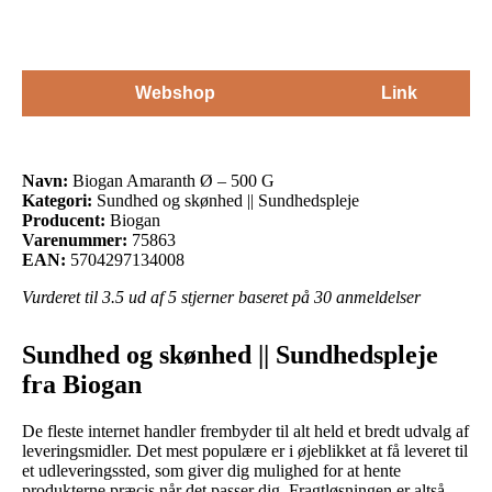
Webshop
Link
Navn:
Biogan Amaranth Ø – 500 G
Kategori:
Sundhed og skønhed || Sundhedspleje
Producent:
Biogan
Varenummer:
75863
EAN:
5704297134008
Vurderet til
3.5
ud af 5 stjerner baseret på
30
anmeldelser
Sundhed og skønhed || Sundhedspleje
fra Biogan
De fleste internet handler frembyder til alt held et bredt udvalg af
leveringsmidler. Det mest populære er i øjeblikket at få leveret til
et udleveringssted, som giver dig mulighed for at hente
produkterne præcis når det passer dig. Fragtløsningen er altså