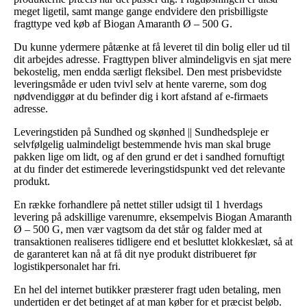
meget ligetil, samt mange gange endvidere den prisbilligste
fragttype ved køb af Biogan Amaranth Ø – 500 G.
Du kunne ydermere påtænke at få leveret til din bolig eller ud til
dit arbejdes adresse. Fragttypen bliver almindeligvis en sjat mere
bekostelig, men endda særligt fleksibel. Den mest prisbevidste
leveringsmåde er uden tvivl selv at hente varerne, som dog
nødvendiggør at du befinder dig i kort afstand af e-firmaets
adresse.
Leveringstiden på Sundhed og skønhed || Sundhedspleje er
selvfølgelig ualmindeligt bestemmende hvis man skal bruge
pakken lige om lidt, og af den grund er det i sandhed fornuftigt
at du finder det estimerede leveringstidspunkt ved det relevante
produkt.
En række forhandlere på nettet stiller udsigt til 1 hverdags
levering på adskillige varenumre, eksempelvis Biogan Amaranth
Ø – 500 G, men vær vagtsom da det står og falder med at
transaktionen realiseres tidligere end et besluttet klokkeslæt, så at
de garanteret kan nå at få dit nye produkt distribueret før
logistikpersonalet har fri.
En hel del internet butikker præsterer fragt uden betaling, men
undertiden er det betinget af at man køber for et præcist beløb.