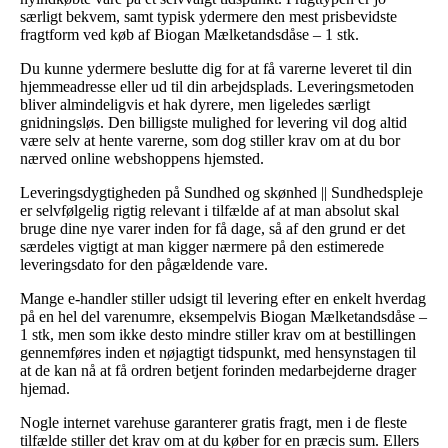
særligt bekvem, samt typisk ydermere den mest prisbevidste
fragtform ved køb af Biogan Mælketandsdåse – 1 stk.
Du kunne ydermere beslutte dig for at få varerne leveret til din
hjemmeadresse eller ud til din arbejdsplads. Leveringsmetoden
bliver almindeligvis et hak dyrere, men ligeledes særligt
gnidningsløs. Den billigste mulighed for levering vil dog altid
være selv at hente varerne, som dog stiller krav om at du bor
nærved online webshoppens hjemsted.
Leveringsdygtigheden på Sundhed og skønhed || Sundhedspleje
er selvfølgelig rigtig relevant i tilfælde af at man absolut skal
bruge dine nye varer inden for få dage, så af den grund er det
særdeles vigtigt at man kigger nærmere på den estimerede
leveringsdato for den pågældende vare.
Mange e-handler stiller udsigt til levering efter en enkelt hverdag
på en hel del varenumre, eksempelvis Biogan Mælketandsdåse –
1 stk, men som ikke desto mindre stiller krav om at bestillingen
gennemføres inden et nøjagtigt tidspunkt, med hensynstagen til
at de kan nå at få ordren betjent forinden medarbejderne drager
hjemad.
Nogle internet varehuse garanterer gratis fragt, men i de fleste
tilfælde stiller det krav om at du køber for en præcis sum. Ellers