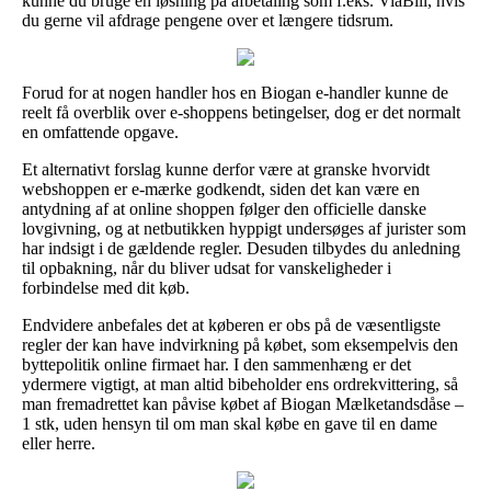
kunne du bruge en løsning på afbetaling som f.eks. ViaBill, hvis
du gerne vil afdrage pengene over et længere tidsrum.
Forud for at nogen handler hos en Biogan e-handler kunne de
reelt få overblik over e-shoppens betingelser, dog er det normalt
en omfattende opgave.
Et alternativt forslag kunne derfor være at granske hvorvidt
webshoppen er e-mærke godkendt, siden det kan være en
antydning af at online shoppen følger den officielle danske
lovgivning, og at netbutikken hyppigt undersøges af jurister som
har indsigt i de gældende regler. Desuden tilbydes du anledning
til opbakning, når du bliver udsat for vanskeligheder i
forbindelse med dit køb.
Endvidere anbefales det at køberen er obs på de væsentligste
regler der kan have indvirkning på købet, som eksempelvis den
byttepolitik online firmaet har. I den sammenhæng er det
ydermere vigtigt, at man altid bibeholder ens ordrekvittering, så
man fremadrettet kan påvise købet af Biogan Mælketandsdåse –
1 stk, uden hensyn til om man skal købe en gave til en dame
eller herre.