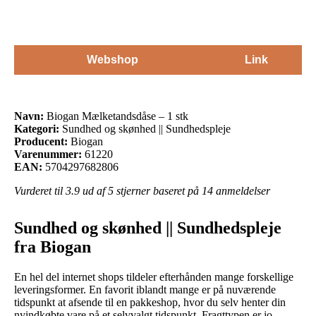
Webshop
Link
Navn:
Biogan Mælketandsdåse – 1 stk
Kategori:
Sundhed og skønhed || Sundhedspleje
Producent:
Biogan
Varenummer:
61220
EAN:
5704297682806
Vurderet til
3.9
ud af 5 stjerner baseret på
14
anmeldelser
Sundhed og skønhed || Sundhedspleje
fra Biogan
En hel del internet shops tildeler efterhånden mange forskellige
leveringsformer. En favorit iblandt mange er på nuværende
tidspunkt at afsende til en pakkeshop, hvor du selv henter din
nyindkøbte vare på et selvvalgt tidspunkt. Fragttypen er jo