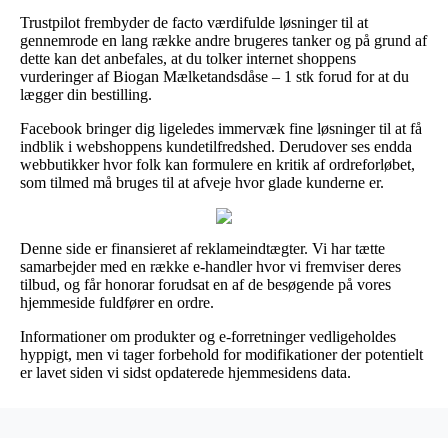
Trustpilot frembyder de facto værdifulde løsninger til at
gennemrode en lang række andre brugeres tanker og på grund af
dette kan det anbefales, at du tolker internet shoppens
vurderinger af Biogan Mælketandsdåse – 1 stk forud for at du
lægger din bestilling.
Facebook bringer dig ligeledes immervæk fine løsninger til at få
indblik i webshoppens kundetilfredshed. Derudover ses endda
webbutikker hvor folk kan formulere en kritik af ordreforløbet,
som tilmed må bruges til at afveje hvor glade kunderne er.
Denne side er finansieret af reklameindtægter. Vi har tætte
samarbejder med en række e-handler hvor vi fremviser deres
tilbud, og får honorar forudsat en af de besøgende på vores
hjemmeside fuldfører en ordre.
Informationer om produkter og e-forretninger vedligeholdes
hyppigt, men vi tager forbehold for modifikationer der potentielt
er lavet siden vi sidst opdaterede hjemmesidens data.