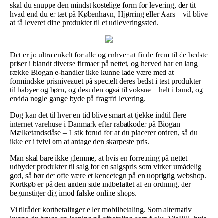
skal du snuppe den mindst kostelige form for levering, der tit –
hvad end du er tæt på København, Hjørring eller Aars – vil blive
at få leveret dine produkter til et udleveringssted.
Det er jo ultra enkelt for alle og enhver at finde frem til de bedste
priser i blandt diverse firmaer på nettet, og herved har en lang
række Biogan e-handler ikke kunne lade være med at
formindske prisniveauet på specielt deres bedst i test produkter –
til babyer og børn, og desuden også til voksne – helt i bund, og
endda nogle gange byde på fragtfri levering.
Dog kan det til hver en tid blive smart at tjekke indtil flere
internet varehuse i Danmark efter rabatkoder på Biogan
Mælketandsdåse – 1 stk forud for at du placerer ordren, så du
ikke er i tvivl om at antage den skarpeste pris.
Man skal bare ikke glemme, at hvis en forretning på nettet
udbyder produkter til salg for en salgspris som virker umådelig
god, så bør det ofte være et kendetegn på en uoprigtig webshop.
Kortkøb er på den anden side indbefattet af en ordning, der
begunstiger dig imod falske online shops.
Vi tilråder kortbetalinger eller mobilbetaling. Som alternativ