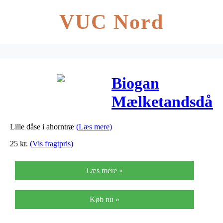
VUC Nord
Biogan
Mælketandsdås
– 1 stk
Lille dåse i ahorntræ
(Læs mere)
25
kr.
(Vis fragtpris)
Læs mere »
Køb nu »