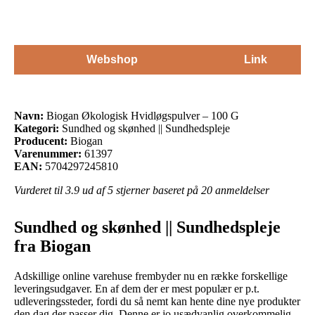
Webshop
Link
Navn:
Biogan Økologisk Hvidløgspulver – 100 G
Kategori:
Sundhed og skønhed || Sundhedspleje
Producent:
Biogan
Varenummer:
61397
EAN:
5704297245810
Vurderet til
3.9
ud af 5 stjerner baseret på
20
anmeldelser
Sundhed og skønhed || Sundhedspleje
fra Biogan
Adskillige online varehuse frembyder nu en række forskellige
leveringsudgaver. En af dem der er mest populær er p.t.
udleveringssteder, fordi du så nemt kan hente dine nye produkter
den dag der passer dig. Denne er jo usædvanlig overkommelig,