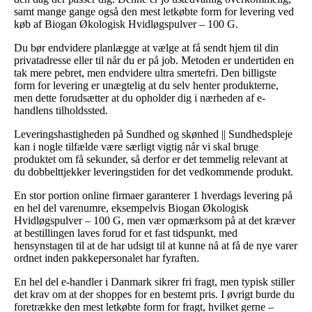
samt mange gange også den mest letkøbte form for levering ved
køb af Biogan Økologisk Hvidløgspulver – 100 G.
Du bør endvidere planlægge at vælge at få sendt hjem til din
privatadresse eller til når du er på job. Metoden er undertiden en
tak mere pebret, men endvidere ultra smertefri. Den billigste
form for levering er unægtelig at du selv henter produkterne,
men dette forudsætter at du opholder dig i nærheden af e-
handlens tilholdssted.
Leveringshastigheden på Sundhed og skønhed || Sundhedspleje
kan i nogle tilfælde være særligt vigtig når vi skal bruge
produktet om få sekunder, så derfor er det temmelig relevant at
du dobbelttjekker leveringstiden for det vedkommende produkt.
En stor portion online firmaer garanterer 1 hverdags levering på
en hel del varenumre, eksempelvis Biogan Økologisk
Hvidløgspulver – 100 G, men vær opmærksom på at det kræver
at bestillingen laves forud for et fast tidspunkt, med
hensynstagen til at de har udsigt til at kunne nå at få de nye varer
ordnet inden pakkepersonalet har fyraften.
En hel del e-handler i Danmark sikrer fri fragt, men typisk stiller
det krav om at der shoppes for en bestemt pris. I øvrigt burde du
foretrække den mest letkøbte form for fragt, hvilket gerne –