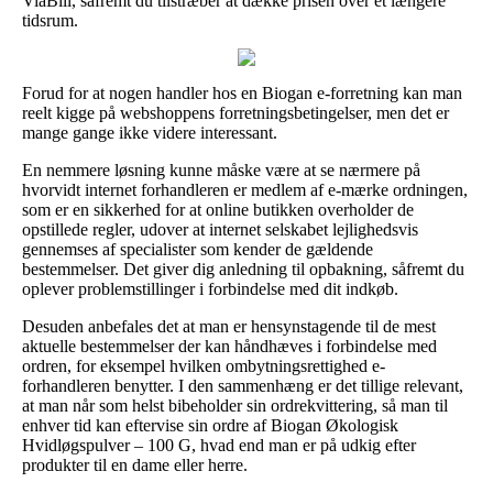
ViaBill, såfremt du tilstræber at dække prisen over et længere
tidsrum.
Forud for at nogen handler hos en Biogan e-forretning kan man
reelt kigge på webshoppens forretningsbetingelser, men det er
mange gange ikke videre interessant.
En nemmere løsning kunne måske være at se nærmere på
hvorvidt internet forhandleren er medlem af e-mærke ordningen,
som er en sikkerhed for at online butikken overholder de
opstillede regler, udover at internet selskabet lejlighedsvis
gennemses af specialister som kender de gældende
bestemmelser. Det giver dig anledning til opbakning, såfremt du
oplever problemstillinger i forbindelse med dit indkøb.
Desuden anbefales det at man er hensynstagende til de mest
aktuelle bestemmelser der kan håndhæves i forbindelse med
ordren, for eksempel hvilken ombytningsrettighed e-
forhandleren benytter. I den sammenhæng er det tillige relevant,
at man når som helst bibeholder sin ordrekvittering, så man til
enhver tid kan eftervise sin ordre af Biogan Økologisk
Hvidløgspulver – 100 G, hvad end man er på udkig efter
produkter til en dame eller herre.