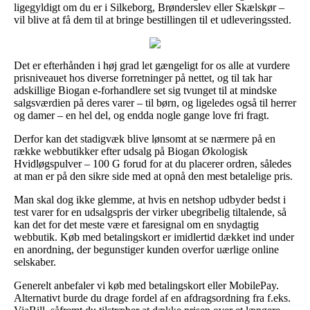
ligegyldigt om du er i Silkeborg, Brønderslev eller Skælskør –
vil blive at få dem til at bringe bestillingen til et udleveringssted.
Det er efterhånden i høj grad let gængeligt for os alle at vurdere
prisniveauet hos diverse forretninger på nettet, og til tak har
adskillige Biogan e-forhandlere set sig tvunget til at mindske
salgsværdien på deres varer – til børn, og ligeledes også til herrer
og damer – en hel del, og endda nogle gange love fri fragt.
Derfor kan det stadigvæk blive lønsomt at se nærmere på en
række webbutikker efter udsalg på Biogan Økologisk
Hvidløgspulver – 100 G forud for at du placerer ordren, således
at man er på den sikre side med at opnå den mest betalelige pris.
Man skal dog ikke glemme, at hvis en netshop udbyder bedst i
test varer for en udsalgspris der virker ubegribelig tiltalende, så
kan det for det meste være et faresignal om en snydagtig
webbutik. Køb med betalingskort er imidlertid dækket ind under
en anordning, der begunstiger kunden overfor uærlige online
selskaber.
Generelt anbefaler vi køb med betalingskort eller MobilePay.
Alternativt burde du drage fordel af en afdragsordning fra f.eks.