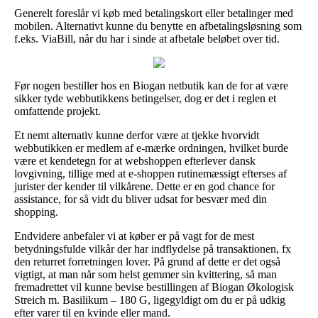
Generelt foreslår vi køb med betalingskort eller betalinger med
mobilen. Alternativt kunne du benytte en afbetalingsløsning som
f.eks. ViaBill, når du har i sinde at afbetale beløbet over tid.
Før nogen bestiller hos en Biogan netbutik kan de for at være
sikker tyde webbutikkens betingelser, dog er det i reglen et
omfattende projekt.
Et nemt alternativ kunne derfor være at tjekke hvorvidt
webbutikken er medlem af e-mærke ordningen, hvilket burde
være et kendetegn for at webshoppen efterlever dansk
lovgivning, tillige med at e-shoppen rutinemæssigt efterses af
jurister der kender til vilkårene. Dette er en god chance for
assistance, for så vidt du bliver udsat for besvær med din
shopping.
Endvidere anbefaler vi at køber er på vagt for de mest
betydningsfulde vilkår der har indflydelse på transaktionen, fx
den returret forretningen lover. På grund af dette er det også
vigtigt, at man når som helst gemmer sin kvittering, så man
fremadrettet vil kunne bevise bestillingen af Biogan Økologisk
Streich m. Basilikum – 180 G, ligegyldigt om du er på udkig
efter varer til en kvinde eller mand.