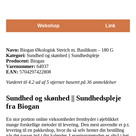
Webshop
Link
Navn:
Biogan Økologisk Streich m. Basilikum – 180 G
Kategori:
Sundhed og skønhed || Sundhedspleje
Producent:
Biogan
Varenummer:
64937
EAN:
5704297422808
Vurderet til
4.2
ud af 5 stjerner baseret på
36
anmeldelser
Sundhed og skønhed || Sundhedspleje
fra Biogan
En stor portion online virksomheder frembyder i øjeblikket
mange forskellige metoder til levering. Den mest anvendte er p.t.
levering til en pakkeshop, hvor du så selv henter din bestilling
når det passer ind i din kalender. Leveringsmetoden er altså i høj