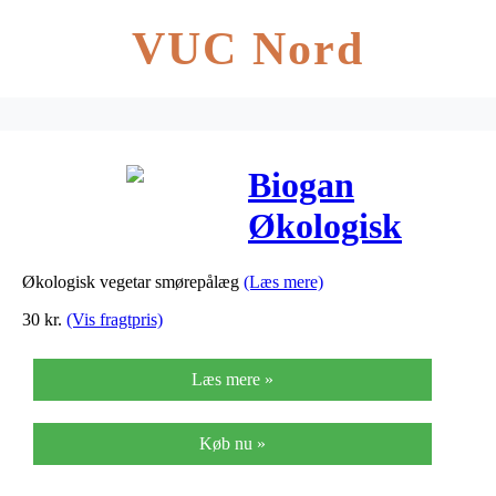
VUC Nord
Biogan
Økologisk
Streich m.
Økologisk vegetar smørepålæg
(Læs mere)
Basilikum –
30
kr.
(Vis fragtpris)
180 G
Læs mere »
Køb nu »