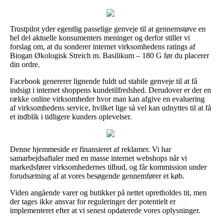
Trustpilot yder egentlig passelige genveje til at gennemstøve en
hel del aktuelle konsumenters meninger og derfor stiller vi
forslag om, at du sonderer internet virksomhedens ratings af
Biogan Økologisk Streich m. Basilikum – 180 G før du placerer
din ordre.
Facebook genererer lignende fuldt ud stabile genveje til at få
indsigt i internet shoppens kundetilfredshed. Derudover er der en
række online virksomheder hvor man kan afgive en evaluering
af virksomhedens service, hvilket lige så vel kan udnyttes til at få
et indblik i tidligere kunders oplevelser.
Denne hjemmeside er finansieret af reklamer. Vi har
samarbejdsaftaler med en masse internet webshops når vi
markedsfører virksomhedernes tilbud, og får kommission under
forudsætning af at vores besøgende gennemfører et køb.
Viden angående varer og butikker på nettet opretholdes tit, men
der tages ikke ansvar for reguleringer der potentielt er
implementeret efter at vi senest opdaterede vores oplysninger.