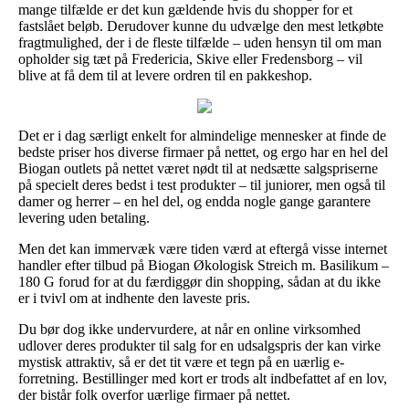
mange tilfælde er det kun gældende hvis du shopper for et
fastslået beløb. Derudover kunne du udvælge den mest letkøbte
fragtmulighed, der i de fleste tilfælde – uden hensyn til om man
opholder sig tæt på Fredericia, Skive eller Fredensborg – vil
blive at få dem til at levere ordren til en pakkeshop.
Det er i dag særligt enkelt for almindelige mennesker at finde de
bedste priser hos diverse firmaer på nettet, og ergo har en hel del
Biogan outlets på nettet været nødt til at nedsætte salgspriserne
på specielt deres bedst i test produkter – til juniorer, men også til
damer og herrer – en hel del, og endda nogle gange garantere
levering uden betaling.
Men det kan immervæk være tiden værd at eftergå visse internet
handler efter tilbud på Biogan Økologisk Streich m. Basilikum –
180 G forud for at du færdiggør din shopping, sådan at du ikke
er i tvivl om at indhente den laveste pris.
Du bør dog ikke undervurdere, at når en online virksomhed
udlover deres produkter til salg for en udsalgspris der kan virke
mystisk attraktiv, så er det tit være et tegn på en uærlig e-
forretning. Bestillinger med kort er trods alt indbefattet af en lov,
der bistår folk overfor uærlige firmaer på nettet.