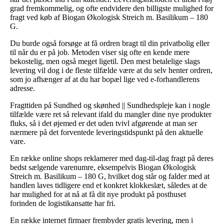
grad fremkommelig, og ofte endvidere den billigste mulighed for
fragt ved køb af Biogan Økologisk Streich m. Basilikum – 180
G.
Du burde også forsøge at få ordren bragt til din privatbolig eller
til når du er på job. Metoden viser sig ofte en kende mere
bekostelig, men også meget ligetil. Den mest betalelige slags
levering vil dog i de fleste tilfælde være at du selv henter ordren,
som jo afhænger af at du har bopæl lige ved e-forhandlerens
adresse.
Fragttiden på Sundhed og skønhed || Sundhedspleje kan i nogle
tilfælde være ret så relevant ifald du mangler dine nye produkter
fluks, så i det øjemed er det uden tvivl afgørende at man ser
nærmere på det forventede leveringstidspunkt på den aktuelle
vare.
En række online shops reklamerer med dag-til-dag fragt på deres
bedst sælgende varenumre, eksempelvis Biogan Økologisk
Streich m. Basilikum – 180 G, hvilket dog står og falder med at
handlen laves tidligere end et konkret klokkeslæt, således at de
har mulighed for at nå at få dit nye produkt på posthuset
forinden de logistikansatte har fri.
En række internet firmaer frembyder gratis levering, men i