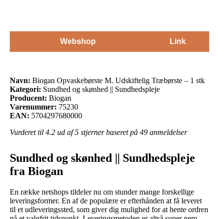
Webshop
Link
Navn:
Biogan Opvaskebørste M. Udskiftelig Træbørste – 1 stk
Kategori:
Sundhed og skønhed || Sundhedspleje
Producent:
Biogan
Varenummer:
75230
EAN:
5704297680000
Vurderet til
4.2
ud af 5 stjerner baseret på
49
anmeldelser
Sundhed og skønhed || Sundhedspleje
fra Biogan
En række netshops tildeler nu om stunder mange forskellige
leveringsformer. En af de populære er efterhånden at få leveret
til et udleveringssted, som giver dig mulighed for at hente ordren
på et valgfrit tidspunkt. Leveringsmetoden er altså super nem,