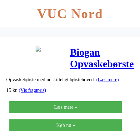
VUC Nord
Biogan
Opvaskebørste
M. Udskiftelig
Opvaskebørste med udskifteligt børstehoved.
(Læs mere)
Træbørste – 1
15
kr.
(Vis fragtpris)
stk
Læs mere »
Køb nu »