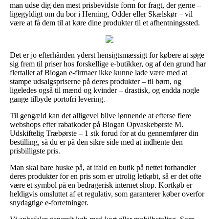
man udse dig den mest prisbevidste form for fragt, der gerne –
ligegyldigt om du bor i Herning, Odder eller Skælskør – vil
være at få dem til at køre dine produkter til et afhentningssted.
Det er jo efterhånden yderst hensigtsmæssigt for købere at søge
sig frem til priser hos forskellige e-butikker, og af den grund har
flertallet af Biogan e-firmaer ikke kunne lade være med at
stampe udsalgspriserne på deres produkter – til børn, og
ligeledes også til mænd og kvinder – drastisk, og endda nogle
gange tilbyde portofri levering.
Til gengæld kan det alligevel blive lønnende at efterse flere
webshops efter rabatkoder på Biogan Opvaskebørste M.
Udskiftelig Træbørste – 1 stk forud for at du gennemfører din
bestilling, så du er på den sikre side med at indhente den
prisbilligste pris.
Man skal bare huske på, at ifald en butik på nettet forhandler
deres produkter for en pris som er utrolig letkøbt, så er det ofte
være et symbol på en bedragerisk internet shop. Kortkøb er
heldigvis omsluttet af et regulativ, som garanterer køber overfor
snydagtige e-forretninger.