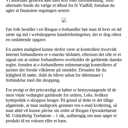
Vi anbefaler generelt køb med kort eller mobilbetaling. Som
alternativ burde du vælge et tilbud fra fx ViaBill, forudsat du
agter at finansiere regningen senere.
Før folk bestiller i en Biogan e-forhandler bør man til hver en tid
sætte sig ind i webshoppens handelsbetingelser, det er dog oftest
en omfattende opgave.
En anden mulighed kunne derfor være at kontrollere hvorvidt
internet forhandleren er e-mærke tilsluttet, eftersom det ofte er et
signal om at online forhandleren overholder de gældende danske
regler, foruden at e-forhandleren rutinemæssigt kontrolleres af
jurister der forstår vilkårene på området. Desuden får du
lejlighed til støtte, ifald du bliver udsat for dilemmaer i
forbindelse med din shopping.
For øvrigt er det prisværdigt at køber er hensynstagende til de
mest vitale vedtægter gældende for ordren, f.eks. hvilken
byttepolitik e-shoppen bruger. På grund af dette er det tillige
afgørende, at man stadigvæk gemmer ens e-mail kvittering, så
man altid vil kunne påvise sin ordre af Biogan Opvaskebørste
M. Udskiftelig Træbørste – 1 stk, uafhængig om man søger et
produkt til en voksen eller et barn.