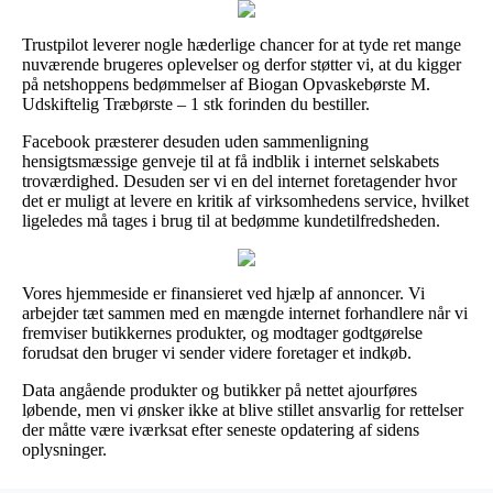
Trustpilot leverer nogle hæderlige chancer for at tyde ret mange
nuværende brugeres oplevelser og derfor støtter vi, at du kigger
på netshoppens bedømmelser af Biogan Opvaskebørste M.
Udskiftelig Træbørste – 1 stk forinden du bestiller.
Facebook præsterer desuden uden sammenligning
hensigtsmæssige genveje til at få indblik i internet selskabets
troværdighed. Desuden ser vi en del internet foretagender hvor
det er muligt at levere en kritik af virksomhedens service, hvilket
ligeledes må tages i brug til at bedømme kundetilfredsheden.
Vores hjemmeside er finansieret ved hjælp af annoncer. Vi
arbejder tæt sammen med en mængde internet forhandlere når vi
fremviser butikkernes produkter, og modtager godtgørelse
forudsat den bruger vi sender videre foretager et indkøb.
Data angående produkter og butikker på nettet ajourføres
løbende, men vi ønsker ikke at blive stillet ansvarlig for rettelser
der måtte være iværksat efter seneste opdatering af sidens
oplysninger.