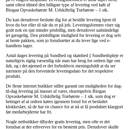
samt oftest tilmed den billigste type af levering ved køb af
Biogan Opvaskebørste M. Udskiftelig Træbørste – 1 stk.
Du kan derudover beslutte dig for at bestille levering hjem til
hvor du bor eller til når du er på job. Leveringsformen viser sig
godt nok en sjat mindre prisbillig, men derudover ualmindeligt
let gængelig. Den prisbilligste mulighed for levering er dog selv
at hente pakken, som jo forudsætter at du lever lige ved e-
handlens lager.
Antal dages levering på Sundhed og skønhed || Sundhedspleje er
naturligvis rigtig væsentlig når man har brug for ordren lige om
lidt, og i det øjemed er det forholdsvis meningsfuldt at du ser
nærmere på den forventede leveringsdato for det respektive
produkt.
De fleste internet butikker stiller garanti om muligheden for dag-
til-dag levering på masser af varer, eksempelvis Biogan
Opvaskebørste M. Udskiftelig Træbørste – 1 stk, som dog er
betinget af at ordren køres igennem forud for et besluttet
klokkeslæt, så de har en chance for at nå at få produktet klargjort
før medarbejderne har fri.
Nogle netbutikker tilbyder gratis levering, men ofte er det
forudsat at der erhverves for en bestemt pris. Derudover skulle