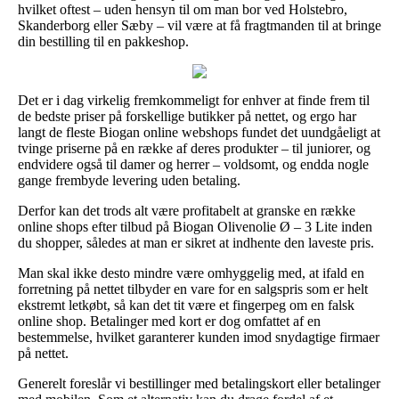
hvilket oftest – uden hensyn til om man bor ved Holstebro,
Skanderborg eller Sæby – vil være at få fragtmanden til at bringe
din bestilling til en pakkeshop.
Det er i dag virkelig fremkommeligt for enhver at finde frem til
de bedste priser på forskellige butikker på nettet, og ergo har
langt de fleste Biogan online webshops fundet det uundgåeligt at
tvinge priserne på en række af deres produkter – til juniorer, og
endvidere også til damer og herrer – voldsomt, og endda nogle
gange frembyde levering uden betaling.
Derfor kan det trods alt være profitabelt at granske en række
online shops efter tilbud på Biogan Olivenolie Ø – 3 Lite inden
du shopper, således at man er sikret at indhente den laveste pris.
Man skal ikke desto mindre være omhyggelig med, at ifald en
forretning på nettet tilbyder en vare for en salgspris som er helt
ekstremt letkøbt, så kan det tit være et fingerpeg om en falsk
online shop. Betalinger med kort er dog omfattet af en
bestemmelse, hvilket garanterer kunden imod snydagtige firmaer
på nettet.
Generelt foreslår vi bestillinger med betalingskort eller betalinger