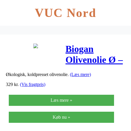
VUC Nord
Biogan
Olivenolie Ø –
3 Lite
Økologisk, koldpresset olivenolie.
(Læs mere)
329
kr.
(Vis fragtpris)
Læs mere »
Køb nu »