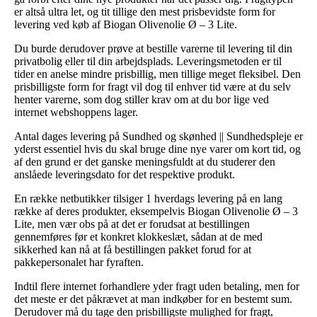
er altså ultra let, og tit tillige den mest prisbevidste form for
levering ved køb af Biogan Olivenolie Ø – 3 Lite.
Du burde derudover prøve at bestille varerne til levering til din
privatbolig eller til din arbejdsplads. Leveringsmetoden er til
tider en anelse mindre prisbillig, men tillige meget fleksibel. Den
prisbilligste form for fragt vil dog til enhver tid være at du selv
henter varerne, som dog stiller krav om at du bor lige ved
internet webshoppens lager.
Antal dages levering på Sundhed og skønhed || Sundhedspleje er
yderst essentiel hvis du skal bruge dine nye varer om kort tid, og
af den grund er det ganske meningsfuldt at du studerer den
anslåede leveringsdato for det respektive produkt.
En række netbutikker tilsiger 1 hverdags levering på en lang
række af deres produkter, eksempelvis Biogan Olivenolie Ø – 3
Lite, men vær obs på at det er forudsat at bestillingen
gennemføres før et konkret klokkeslæt, sådan at de med
sikkerhed kan nå at få bestillingen pakket forud for at
pakkepersonalet har fyraften.
Indtil flere internet forhandlere yder fragt uden betaling, men for
det meste er det påkrævet at man indkøber for en bestemt sum.
Derudover må du tage den prisbilligste mulighed for fragt,