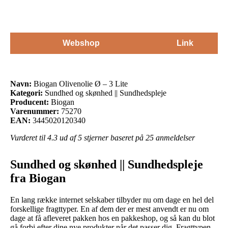
Webshop
Link
Navn:
Biogan Olivenolie Ø – 3 Lite
Kategori:
Sundhed og skønhed || Sundhedspleje
Producent:
Biogan
Varenummer:
75270
EAN:
3445020120340
Vurderet til
4.3
ud af 5 stjerner baseret på
25
anmeldelser
Sundhed og skønhed || Sundhedspleje
fra Biogan
En lang række internet selskaber tilbyder nu om dage en hel del
forskellige fragttyper. En af dem der er mest anvendt er nu om
dage at få afleveret pakken hos en pakkeshop, og så kan du blot
gå forbi efter dine nye produkter når det passer dig. Fragttypen