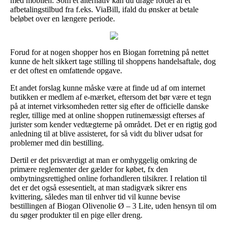
med mobilen. Som et alternativ kan du drage fordel af et
afbetalingstilbud fra f.eks. ViaBill, ifald du ønsker at betale
beløbet over en længere periode.
Forud for at nogen shopper hos en Biogan forretning på nettet
kunne de helt sikkert tage stilling til shoppens handelsaftale, dog
er det oftest en omfattende opgave.
Et andet forslag kunne måske være at finde ud af om internet
butikken er medlem af e-mærket, eftersom det bør være et tegn
på at internet virksomheden retter sig efter de officielle danske
regler, tillige med at online shoppen rutinemæssigt efterses af
jurister som kender vedtægterne på området. Det er en rigtig god
anledning til at blive assisteret, for så vidt du bliver udsat for
problemer med din bestilling.
Dertil er det prisværdigt at man er omhyggelig omkring de
primære reglementer der gælder for købet, fx den
ombytningsrettighed online forhandleren tilsikrer. I relation til
det er det også essesentielt, at man stadigvæk sikrer ens
kvittering, således man til enhver tid vil kunne bevise
bestillingen af Biogan Olivenolie Ø – 3 Lite, uden hensyn til om
du søger produkter til en pige eller dreng.