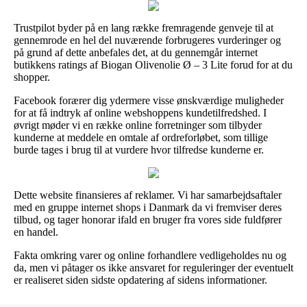
Trustpilot byder på en lang række fremragende genveje til at
gennemrode en hel del nuværende forbrugeres vurderinger og
på grund af dette anbefales det, at du gennemgår internet
butikkens ratings af Biogan Olivenolie Ø – 3 Lite forud for at du
shopper.
Facebook forærer dig ydermere visse ønskværdige muligheder
for at få indtryk af online webshoppens kundetilfredshed. I
øvrigt møder vi en række online forretninger som tilbyder
kunderne at meddele en omtale af ordreforløbet, som tillige
burde tages i brug til at vurdere hvor tilfredse kunderne er.
Dette website finansieres af reklamer. Vi har samarbejdsaftaler
med en gruppe internet shops i Danmark da vi fremviser deres
tilbud, og tager honorar ifald en bruger fra vores side fuldfører
en handel.
Fakta omkring varer og online forhandlere vedligeholdes nu og
da, men vi påtager os ikke ansvaret for reguleringer der eventuelt
er realiseret siden sidste opdatering af sidens informationer.