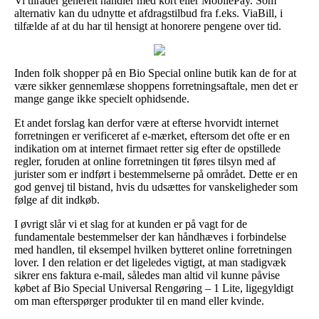
Vi tilråder generelt handler med kort eller MobilePay. Som
alternativ kan du udnytte et afdragstilbud fra f.eks. ViaBill, i
tilfælde af at du har til hensigt at honorere pengene over tid.
Inden folk shopper på en Bio Special online butik kan de for at
være sikker gennemlæse shoppens forretningsaftale, men det er
mange gange ikke specielt ophidsende.
Et andet forslag kan derfor være at efterse hvorvidt internet
forretningen er verificeret af e-mærket, eftersom det ofte er en
indikation om at internet firmaet retter sig efter de opstillede
regler, foruden at online forretningen tit føres tilsyn med af
jurister som er indført i bestemmelserne på området. Dette er en
god genvej til bistand, hvis du udsættes for vanskeligheder som
følge af dit indkøb.
I øvrigt slår vi et slag for at kunden er på vagt for de
fundamentale bestemmelser der kan håndhæves i forbindelse
med handlen, til eksempel hvilken bytteret online forretningen
lover. I den relation er det ligeledes vigtigt, at man stadigvæk
sikrer ens faktura e-mail, således man altid vil kunne påvise
købet af Bio Special Universal Rengøring – 1 Lite, ligegyldigt
om man efterspørger produkter til en mand eller kvinde.