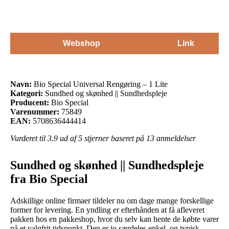
Webshop
Link
Navn:
Bio Special Universal Rengøring – 1 Lite
Kategori:
Sundhed og skønhed || Sundhedspleje
Producent:
Bio Special
Varenummer:
75849
EAN:
5708636444414
Vurderet til
3.9
ud af 5 stjerner baseret på
13
anmeldelser
Sundhed og skønhed || Sundhedspleje
fra Bio Special
Adskillige online firmaer tildeler nu om dage mange forskellige
former for levering. En yndling er efterhånden at få afleveret
pakken hos en pakkeshop, hvor du selv kan hente de købte varer
på et valgfrit tidspunkt. Den er jo særdeles enkel, og typisk