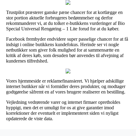
Trustpilot præsterer ganske pæne chancer for at kortlægge en
stor portion aktuelle forbrugeres bedømmelser og derfor
rekommanderer vi, at du tolker e-butikkens vurderinger af Bio
Special Universal Rengøring – 1 Lite forud for at du køber.
Facebook frembyder endvidere super passelige chancer for at få
indsigt i online butikkens kundefokus. Herinde ser vi nogle
netbutikker som giver folk mulighed for at sammensætte en
kritik af deres køb, som desuden bør anvendes til afvejning af
kundernes tilfredshed.
Vores hjemmeside er reklamefinansieret. Vi hjælper adskillige
internet butikker når vi formidler deres produkter, og modtager
godtgørelse såfremt en af vores brugere realiserer en bestilling.
Vejledning vedrørende varer og internet firmaer opretholdes
hyppigt, men det er umuligt for os at give garantier imod
korrektioner der eventuelt er implementeret siden vi nyligst
opdaterede de viste data.