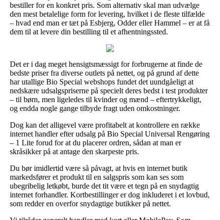
bestiller for en konkret pris. Som alternativ skal man udvælge
den mest betalelige form for levering, hvilket i de fleste tilfælde
– hvad end man er tæt på Esbjerg, Odder eller Hammel – er at få
dem til at levere din bestilling til et afhentningssted.
Det er i dag meget hensigtsmæssigt for forbrugerne at finde de
bedste priser fra diverse outlets på nettet, og på grund af dette
har utallige Bio Special webshops fundet det uundgåeligt at
nedskære udsalgspriserne på specielt deres bedst i test produkter
– til børn, men ligeledes til kvinder og mænd – eftertrykkeligt,
og endda nogle gange tilbyde fragt uden omkostninger.
Dog kan det alligevel være profitabelt at kontrollere en række
internet handler efter udsalg på Bio Special Universal Rengøring
– 1 Lite forud for at du placerer ordren, sådan at man er
skråsikker på at antage den skarpeste pris.
Du bør imidlertid være så påvagt, at hvis en internet butik
markedsfører et produkt til en salgspris som kan ses som
ubegribelig letkøbt, burde det tit være et tegn på en snydagtig
internet forhandler. Kortbestillinger er dog inkluderet i et lovbud,
som redder en overfor snydagtige butikker på nettet.