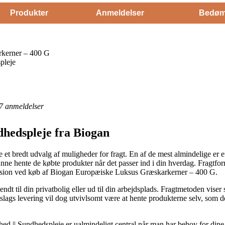
Produkter
Anmeldelser
Bedøm
kerner – 400 G
pleje
7
anmeldelser
dhedspleje fra Biogan
et bredt udvalg af muligheder for fragt. En af de mest almindelige er ef
kunne hente de købte produkter når det passer ind i din hverdag. Fragtfor
version ved køb af Biogan Europæiske Luksus Græskarkerner – 400 G.
endt til din privatbolig eller ud til din arbejdsplads. Fragtmetoden vise
 slags levering vil dog utvivlsomt være at hente produkterne selv, som 
 || Sundhedspleje er ualmindeligt central når man har behov for dine