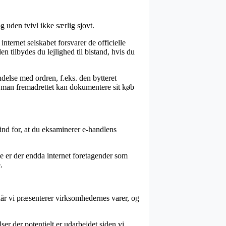
uden tvivl ikke særlig sjovt.
nternet selskabet forsvarer de officielle
tilbydes du lejlighed til bistand, hvis du
delse med ordren, f.eks. den bytteret
s man fremadrettet kan dokumentere sit køb
ind for, at du eksaminerer e-handlens
nde er der endda internet foretagender som
.
når vi præsenterer virksomhedernes varer, og
er der potentielt er udarbejdet siden vi