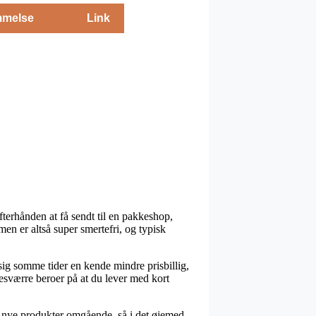
melse
Link
terhånden at få sendt til en pakkeshop,
men er altså super smertefri, og typisk
r sig somme tider en kende mindre prisbillig,
desværre beroer på at du lever med kort
 nye produkter omgående, så i det øjemed