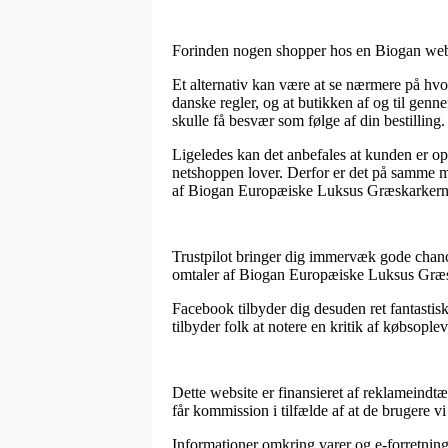
Forinden nogen shopper hos en Biogan websh
Et alternativ kan være at se nærmere på hvor
danske regler, og at butikken af og til gen
skulle få besvær som følge af din bestilling.
Ligeledes kan det anbefales at kunden er op
netshoppen lover. Derfor er det på samme m
af Biogan Europæiske Luksus Græskarkerner 
Trustpilot bringer dig immervæk gode chance
omtaler af Biogan Europæiske Luksus Græs
Facebook tilbyder dig desuden ret fantastisk
tilbyder folk at notere en kritik af købsopl
Dette website er finansieret af reklameindt
får kommission i tilfælde af at de brugere vi 
Informationer omkring varer og e-forretninge