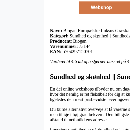
Webshop
Navn:
Biogan Europæiske Luksus Græskar
Kategori:
Sundhed og skønhed || Sundheds
Producent:
Biogan
Varenummer:
73144
EAN:
5704297150701
Vurderet til
4.6
ud af 5 stjerner baseret på
4
Sundhed og skønhed || Sun
En del online webshops tilbyder nu om dage 
hvor det nemlig er ret fleksibelt for dig at 
ligeledes den mest prisbevidste leverings
Du burde alternativt overveje at få varerne s
men tillige i høj grad bekvem. Den billigste
afstand til netbutikkens adresse.
Leveringsdygtigheden på Sundhed og skønhed