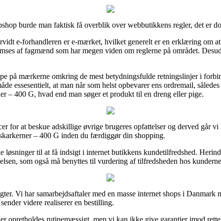
op burde man faktisk få overblik over webbutikkens regler, det er dog 
vidt e-forhandleren er e-mærket, hvilket generelt er en erklæring om at i
nemses af fagmænd som har megen viden om reglerne på området. Desuden 
pe på mærkerne omkring de mest betydningsfulde retningslinjer i forbin
åde essesentielt, at man når som helst opbevarer ens ordremail, sålede
– 400 G, hvad end man søger et produkt til en dreng eller pige.
r for at beskue adskillige øvrige brugeres opfattelser og derved går vi 
karkerner – 400 G inden du færdiggør din shopping.
e løsninger til at få indsigt i internet butikkens kundetilfredshed. Heri
evelsen, som også må benyttes til vurdering af tilfredsheden hos kunderne
ægter. Vi har samarbejdsaftaler med en masse internet shops i Danmark 
sender videre realiserer en bestilling.
r opretholdes rutinemæssigt, men vi kan ikke give garantier imod rettels