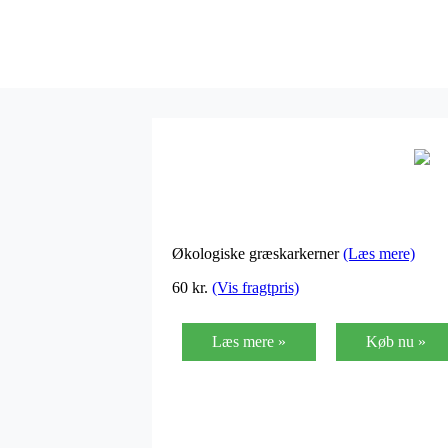
Økologiske græskarkerner
(Læs mere)
60
kr.
(Vis fragtpris)
Læs mere »
Køb nu »