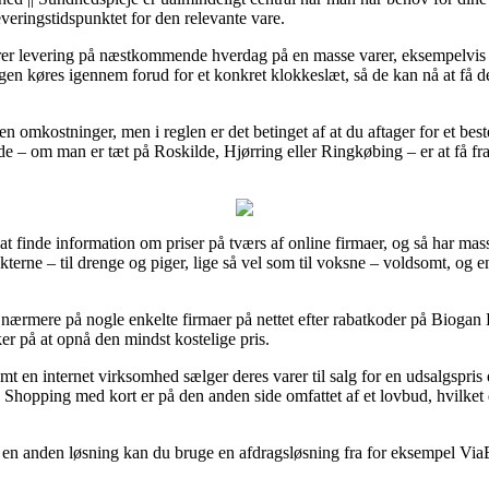
leveringstidspunktet for den relevante vare.
terer levering på næstkommende hverdag på en masse varer, eksempelv
ngen køres igennem forud for et konkret klokkeslæt, så de kan nå at få d
den omkostninger, men i reglen er det betinget af at du aftager for et be
de – om man er tæt på Roskilde, Hjørring eller Ringkøbing – er at få fragt
at finde information om priser på tværs af online firmaer, og så har ma
kterne – til drenge og piger, lige så vel som til voksne – voldsomt, og
 se nærmere på nogle enkelte firmaer på nettet efter rabatkoder på Bi
ker på at opnå den mindst kostelige pris.
 en internet virksomhed sælger deres varer til salg for en udsalgspris de
 Shopping med kort er på den anden side omfattet af et lovbud, hvilket
 en anden løsning kan du bruge en afdragsløsning fra for eksempel ViaBi