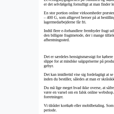
er det selvfølgelig fornuftigt at man finder 
En stor portion online virksomheder præs
– 400 G, som alligevel beroer på at bestilli
lagermedarbejderne får fri.
Indtil flere e-forhandlere frembyder fragt u
den billigste fragtmetode, der i mange tilfæl
afhentningssted.
Det er særdeles hensigtsmæssigt for købere 
slippe for at mindske salgspriserne på produ
gebyr.
Det kan imidlertid vise sig fordelagtigt at
inden du bestiller, således at man er skråsik
Du må lige meget hvad ikke overse, at såfremt
være en varsel om en falsk online webshop.
forretninger.
Vi tilråder kortkøb eller mobilbetaling. Som
periode.