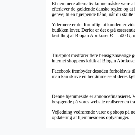
Et nemmere alternativ kunne måske være at s
efterlever de gældende danske regler, og at
genvej til en hjælpende hånd, når du skulle 
Ydermere er det fornuftigt at kunden er vid
butikken lover. Derfor er det også essesenti
bestilling af Biogan Abrikoser Ø – 500 G, ua
Trustpilot medfører flere hensigtsmæssige ge
internet shoppens kritik af Biogan Abrikos
Facebook frembyder desuden forholdsvis tilt
man kan skrive en bedømmelse af deres køb,
Denne hjemmeside er annoncefinansieret. Vi 
besøgende på vores website realiserer en tr
Vejledning vedrørende varer og shops på nett
opdatering af hjemmesidens oplysninger.