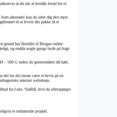
kræver at du når at bestille forud for et
. Som alternativ kan du udse dig den mest
irmaet til at levere din pakke til et
en grund har flertallet af Biogan online
agteligt, og endda nogle gange byde på fragt
er Ø – 500 G inden du gennemfører dit køb,
an det for det meste være et bevis på en
edrageriske internet webshops.
bud fra f.eks. ViaBill, hvis du efterspørger
ligvis et omfattende projekt.