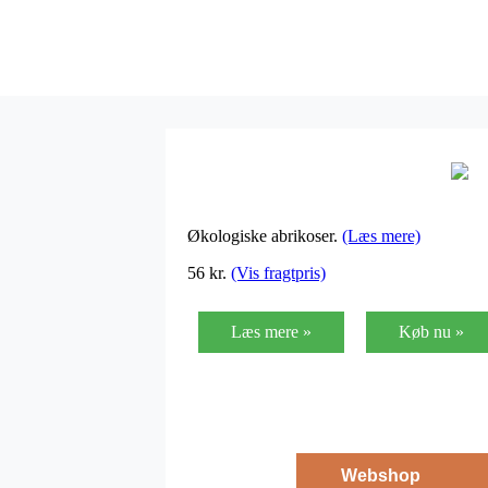
Økologiske abrikoser.
(Læs mere)
56
kr.
(Vis fragtpris)
Læs mere »
Køb nu »
Webshop