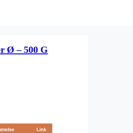
r Ø – 500 G
melse
Link