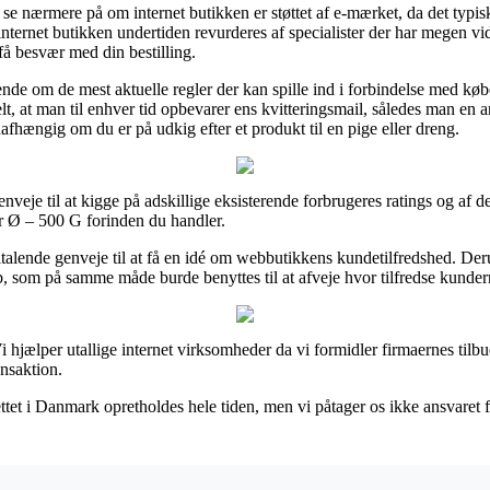
e nærmere på om internet butikken er støttet af e-mærket, da det typisk
 internet butikken undertiden revurderes af specialister der har megen
få besvær med din bestilling.
ende om de mest aktuelle regler der kan spille ind i forbindelse med køb
elt, at man til enhver tid opbevarer ens kvitteringsmail, således man e
fhængig om du er på udkig efter et produkt til en pige eller dreng.
nveje til at kigge på adskillige eksisterende forbrugeres ratings og af d
er Ø – 500 G forinden du handler.
alende genveje til at få en idé om webbutikkens kundetilfredshed. Der
 som på samme måde burde benyttes til at afveje hvor tilfredse kundern
hjælper utallige internet virksomheder da vi formidler firmaernes tilbu
ansaktion.
et i Danmark opretholdes hele tiden, men vi påtager os ikke ansvaret fo