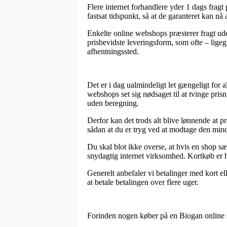
Flere internet forhandlere yder 1 dags fragt
fastsat tidspunkt, så at de garanteret kan nå
Enkelte online webshops præsterer fragt ud
prisbevidste leveringsform, som ofte – ligegy
afhentningssted.
Det er i dag ualmindeligt let gængeligt for a
webshops set sig nødsaget til at tvinge pris
uden beregning.
Derfor kan det trods alt blive lønnende at 
sådan at du er tryg ved at modtage den minds
Du skal blot ikke overse, at hvis en shop sæ
snydagtig internet virksomhed. Kortkøb er 
Generelt anbefaler vi betalinger med kort el
at betale betalingen over flere uger.
Forinden nogen køber på en Biogan online s