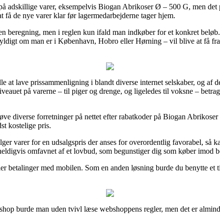
 på adskillige varer, eksempelvis Biogan Abrikoser Ø – 500 G, men det på
 at få de nye varer klar før lagermedarbejderne tager hjem.
en beregning, men i reglen kun ifald man indkøber for et konkret beløb
ldigt om man er i København, Hobro eller Hørning – vil blive at få fragtf
lle at lave prissammenligning i blandt diverse internet selskaber, og af d
niveauet på varerne – til piger og drenge, og ligeledes til voksne – betr
prøve diverse forretninger på nettet efter rabatkoder på Biogan Abrikos
t kostelige pris.
lger varer for en udsalgspris der anses for overordentlig favorabel, så k
heldigvis omfavnet af et lovbud, som begunstiger dig som køber imod b
ler betalinger med mobilen. Som en anden løsning burde du benytte et til
hop burde man uden tvivl læse webshoppens regler, men det er alminde