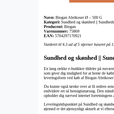
Navn:
Biogan Abrikoser Ø – 500 G
Kategori:
Sundhed og skønhed || Sundheds
Producent:
Biogan
Varenummer:
75869
EAN:
5704297170921
Vurderet til
4.3
ud af 5 stjerner baseret på
1
Sundhed og skønhed || Sun
En lang række e-butikker tildeler på nuværen
som giver dig mulighed for at hente de købte
leveringsform ved køb af Biogan Abrikoser
Du kunne også tænke over at få ordren sendt
endvidere ret så hensigtsmæssig. Den mindst 
opholder dig nærved internet forretningens 
Leveringstidspunktet på Sundhed og skønhed |
øjemed er det øjensynligt aktuelt at vi efter