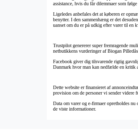
assistance, hvis du får dilemmaer som følge 
Ligeledes anbefales det at køberen er opmærk
benytter. I den sammenhæng er det desuden vi
uanset om du er på udkig efter varer til en 
Trustpilot genererer super fremragende muli
netbutikkens vurderinger af Biogan Pilledås
Facebook giver dig tilsvarende rigtig gavnli
Danmark hvor man kan nedfælde en kritik af 
Dette website er finansieret af annonceindtæ
provision om de personer vi sender videre f
Data om varer og e-firmaer opretholdes nu o
de viste informationer.