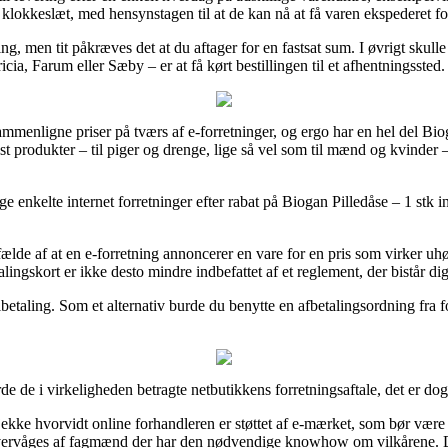
t klokkeslæt, med hensynstagen til at de kan nå at få varen ekspederet f
g, men tit påkræves det at du aftager for en fastsat sum. I øvrigt skull
ia, Farum eller Sæby – er at få kørt bestillingen til et afhentningssted.
t sammenligne priser på tværs af e-forretninger, og ergo har en hel del B
test produkter – til piger og drenge, lige så vel som til mænd og kvinde
e enkelte internet forretninger efter rabat på Biogan Pilledåse – 1 stk i
fælde af at en e-forretning annoncerer en vare for en pris som virker uhø
lingskort er ikke desto mindre indbefattet af et reglement, der bistår di
lbetaling. Som et alternativ burde du benytte en afbetalingsordning fra f
e de i virkeligheden betragte netbutikkens forretningsaftale, det er 
kke hvorvidt online forhandleren er støttet af e-mærket, som bør være 
overvåges af fagmænd der har den nødvendige knowhow om vilkårene. Des