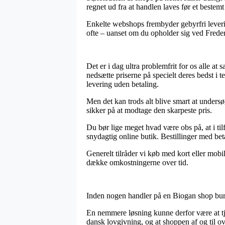
regnet ud fra at handlen laves før et bestem
Enkelte webshops frembyder gebyrfri leverin
ofte – uanset om du opholder sig ved Frederic
Det er i dag ultra problemfrit for os alle a
nedsætte priserne på specielt deres bedst i 
levering uden betaling.
Men det kan trods alt blive smart at undersøg
sikker på at modtage den skarpeste pris.
Du bør lige meget hvad være obs på, at i til
snydagtig online butik. Bestillinger med beta
Generelt tilråder vi køb med kort eller mobi
dække omkostningerne over tid.
Inden nogen handler på en Biogan shop burd
En nemmere løsning kunne derfor være at tje
dansk lovgivning, og at shoppen af og til 