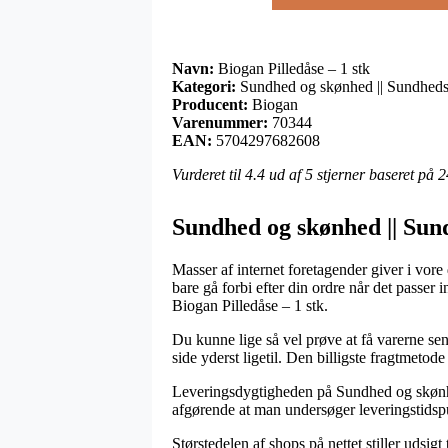
Navn:
Biogan Pilledåse – 1 stk
Kategori:
Sundhed og skønhed || Sundheds
Producent:
Biogan
Varenummer:
70344
EAN:
5704297682608
Vurderet til
4.4
ud af 5 stjerner baseret på
2
Sundhed og skønhed || Sun
Masser af internet foretagender giver i vore
bare gå forbi efter din ordre når det passer 
Biogan Pilledåse – 1 stk.
Du kunne lige så vel prøve at få varerne sen
side yderst ligetil. Den billigste fragtmetode
Leveringsdygtigheden på Sundhed og skønhed 
afgørende at man undersøger leveringstid
Størstedelen af shops på nettet stiller udsig