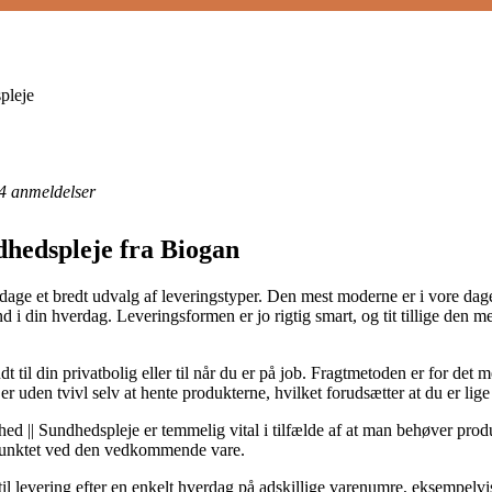
pleje
4
anmeldelser
dhedspleje fra Biogan
 dage et bredt udvalg af leveringstyper. Den mest moderne er i vore dage
ind i din hverdag. Leveringsformen er jo rigtig smart, og tit tillige den
dt til din privatbolig eller til når du er på job. Fragtmetoden er for de
 er uden tvivl selv at hente produkterne, hvilket forudsætter at du er lige
|| Sundhedspleje er temmelig vital i tilfælde af at man behøver produk
spunktet ved den vedkommende vare.
t til levering efter en enkelt hverdag på adskillige varenumre, eksempelv