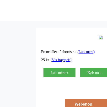
Fremstillet af ahornstræ
(Læs mere)
25
kr.
(Vis fragtpris)
Læs mere »
Køb nu »
Webshop