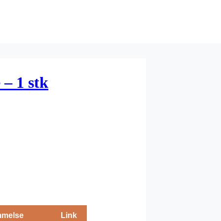
 – 1 stk
melse
Link