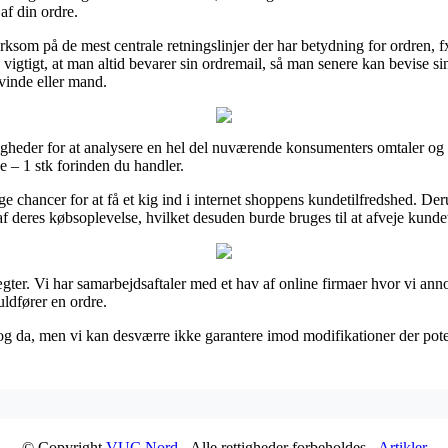
af din ordre.
som på de mest centrale retningslinjer der har betydning for ordren, fx
gtigt, at man altid bevarer sin ordremail, så man senere kan bevise sin 
kvinde eller mand.
gheder for at analysere en hel del nuværende konsumenters omtaler og de
e – 1 stk forinden du handler.
ge chancer for at få et kig ind i internet shoppens kundetilfredshed. De
deres købsoplevelse, hvilket desuden burde bruges til at afveje kunde
gter. Vi har samarbejdsaftaler med et hav af online firmaer hvor vi anno
uldfører en ordre.
g da, men vi kan desværre ikke garantere imod modifikationer der potent
© Copyright
VUC Nord
- Alle rettigheder forbeholdes -
Artikler