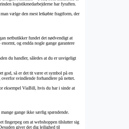
orinden logistikmedarbejderne har fyraften.
e man vælge den mest letkøbte fragtform, der
iogan netbutikker fundet det nødvendigt at
r – enormt, og endda nogle gange garantere
nden du handler, således at du er usvigeligt
rt god, så er det tit være et symbol på en
g overfor svindlende forhandlere på nettet.
or eksempel ViaBill, hvis du har i sinde at
dog mange gange ikke særlig spændende.
et fingerpeg om at webshoppen tilslutter sig
uden giver det dig lejlighed til