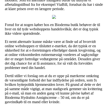
mobilen. Som en alternativ mulighed burde du udnytte et
afbetalingstilbud fra for eksempel ViaBill, forudsat du har i sinde
at klare prisen over en længere periode.
Forud for at nogen køber hos en Bioderma butik behøver de til
hver en tid tyde webshoppens handelsvilkår, det er dog typisk
ikke videre spændende.
Et nemt alternativ kunne måske være at finde ud af hvorvidt
online webshoppen er tilsluttet e-mærket, da det typisk er en
sikkerhed for at e-forretningen efterfølger dansk lovgivning, og
at online virksomheden rutinemæssigt vurderes af sagkyndige
der er meget fortrolige vedtægterne på området. Desuden giver
det dig chance for at få assistance, for så vidt du forvoldes
problemer med din handel.
Dertil stiller vi forslag om at du er oppe på mærkerne omkring
de væsentligste forhold der har indflydelse på ordren, som fx
hvilken byttepolitik hjemmesiden lover. På grund af dette er det
på samme måde vigtigt, at man stadigvæk gemmer sin kvittering
på e-mail, så man en anden gang vil kunne påvise købet af
Bioderma Hydrabio Ansigtscreme – 50 ml, om du er på
gaveindkøb til en mand eller kvinde.