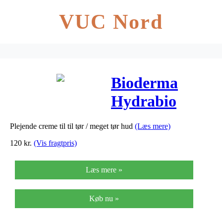
VUC Nord
Bioderma
Hydrabio
Ansigtscreme
Plejende creme til til tør / meget tør hud
(Læs mere)
– 50 ml
120
kr.
(Vis fragtpris)
Læs mere »
Køb nu »