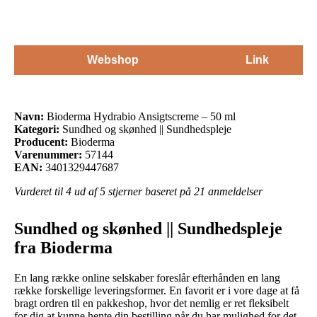
Webshop
Link
Navn:
Bioderma Hydrabio Ansigtscreme – 50 ml
Kategori:
Sundhed og skønhed || Sundhedspleje
Producent:
Bioderma
Varenummer:
57144
EAN:
3401329447687
Vurderet til
4
ud af 5 stjerner baseret på
21
anmeldelser
Sundhed og skønhed || Sundhedspleje
fra Bioderma
En lang række online selskaber foreslår efterhånden en lang
række forskellige leveringsformer. En favorit er i vore dage at få
bragt ordren til en pakkeshop, hvor det nemlig er ret fleksibelt
for dig at kunne hente din bestilling når du har mulighed for det.