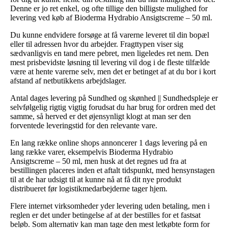
Denne er jo ret enkel, og ofte tillige den billigste mulighed for
levering ved køb af Bioderma Hydrabio Ansigtscreme – 50 ml.
Du kunne endvidere forsøge at få varerne leveret til din bopæl
eller til adressen hvor du arbejder. Fragttypen viser sig
sædvanligvis en tand mere pebret, men ligeledes ret nem. Den
mest prisbevidste løsning til levering vil dog i de fleste tilfælde
være at hente varerne selv, men det er betinget af at du bor i kort
afstand af netbutikkens arbejdslager.
Antal dages levering på Sundhed og skønhed || Sundhedspleje er
selvfølgelig rigtig vigtig forudsat du har brug for ordren med det
samme, så herved er det øjensynligt klogt at man ser den
forventede leveringstid for den relevante vare.
En lang række online shops annoncerer 1 dags levering på en
lang række varer, eksempelvis Bioderma Hydrabio
Ansigtscreme – 50 ml, men husk at det regnes ud fra at
bestillingen placeres inden et aftalt tidspunkt, med hensynstagen
til at de har udsigt til at kunne nå at få dit nye produkt
distribueret før logistikmedarbejderne tager hjem.
Flere internet virksomheder yder levering uden betaling, men i
reglen er det under betingelse af at der bestilles for et fastsat
beløb. Som alternativ kan man tage den mest letkøbte form for