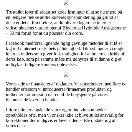
Trustpilot fører til sådan set gode løsninger til at se nærmere på
en længere række andre køberes synspunkter og på grund af
dette er det at foretrække, at du bliver klogere på internet
virksomhedens vurderinger af Bioderma Hydrabio Ansigtscreme
– 50 ml forud for at du placerer din ordre.
Facebook medfører lignende rigtig gavnlige metoder til at få et
kig ind i internet selskabets pålidelighed. Tilmed møder vi nogle
internet outlets som giver folk mulighed for at notere en kritik af
deres køb, som på samme måde må udnyttes til at danne dig et
indtryk af tidligere kunders oplevelser.
Vores side er finansieret af reklamer. Vi samarbejder med flere e-
handler eftersom vi introducerer firmaernes produkter, og
indhenter kommission når en af de besøgende på vores
hjemmeside laver en handel.
Informationer angående varer og online virksomheder
opretholdes ofte, men vi ønsker ikke at blive stillet ansvarlig for
korrektioner der muligvis er lavet siden sidste opdatering af
vores data.