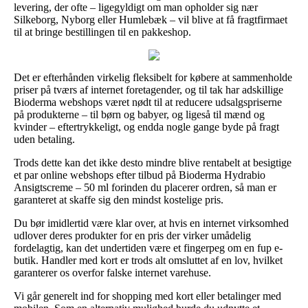
levering, der ofte – ligegyldigt om man opholder sig nær
Silkeborg, Nyborg eller Humlebæk – vil blive at få fragtfirmaet
til at bringe bestillingen til en pakkeshop.
Det er efterhånden virkelig fleksibelt for købere at sammenholde
priser på tværs af internet foretagender, og til tak har adskillige
Bioderma webshops været nødt til at reducere udsalgspriserne
på produkterne – til børn og babyer, og ligeså til mænd og
kvinder – eftertrykkeligt, og endda nogle gange byde på fragt
uden betaling.
Trods dette kan det ikke desto mindre blive rentabelt at besigtige
et par online webshops efter tilbud på Bioderma Hydrabio
Ansigtscreme – 50 ml forinden du placerer ordren, så man er
garanteret at skaffe sig den mindst kostelige pris.
Du bør imidlertid være klar over, at hvis en internet virksomhed
udlover deres produkter for en pris der virker umådelig
fordelagtig, kan det undertiden være et fingerpeg om en fup e-
butik. Handler med kort er trods alt omsluttet af en lov, hvilket
garanterer os overfor falske internet varehuse.
Vi går generelt ind for shopping med kort eller betalinger med