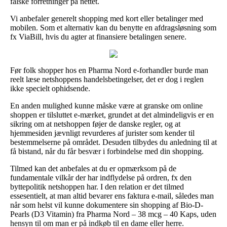
falske forretninger på nettet.
Vi anbefaler generelt shopping med kort eller betalinger med
mobilen. Som et alternativ kan du benytte en afdragsløsning som
fx ViaBill, hvis du agter at finansiere betalingen senere.
Før folk shopper hos en Pharma Nord e-forhandler burde man
reelt læse netshoppens handelsbetingelser, det er dog i reglen
ikke specielt ophidsende.
En anden mulighed kunne måske være at granske om online
shoppen er tilsluttet e-mærket, grundet at det almindeligvis er en
sikring om at netshoppen føjer de danske regler, og at
hjemmesiden jævnligt revurderes af jurister som kender til
bestemmelserne på området. Desuden tilbydes du anledning til at
få bistand, når du får besvær i forbindelse med din shopping.
Tilmed kan det anbefales at du er opmærksom på de
fundamentale vilkår der har indflydelse på ordren, fx den
byttepolitik netshoppen har. I den relation er det tilmed
essesentielt, at man altid bevarer ens faktura e-mail, således man
når som helst vil kunne dokumentere sin shopping af Bio-D-
Pearls (D3 Vitamin) fra Pharma Nord – 38 mcg – 40 Kaps, uden
hensyn til om man er på indkøb til en dame eller herre.