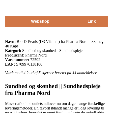
Webshop
Link
Navn:
Bio-D-Pearls (D3 Vitamin) fra Pharma Nord – 38 mcg –
40 Kaps
Kategori:
Sundhed og skønhed || Sundhedspleje
Producent:
Pharma Nord
Varenummer:
72592
EAN:
5709976138100
Vurderet til
4.2
ud af 5 stjerner baseret på
44
anmeldelser
Sundhed og skønhed || Sundhedspleje
fra Pharma Nord
Masser af online outlets udlover nu om dage mange forskellige
leveringsmetoder. En favorit iblandt mange er i dag levering til
en pakkeshop, hvor det er nemt for dig at hente de nyindkøbte