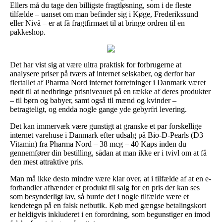
Ellers må du tage den billigste fragtløsning, som i de fleste
tilfælde – uanset om man befinder sig i Køge, Frederikssund
eller Nivå – er at få fragtfirmaet til at bringe ordren til en
pakkeshop.
Det har vist sig at være ultra praktisk for forbrugerne at
analysere priser på tværs af internet selskaber, og derfor har
flertallet af Pharma Nord internet forretninger i Danmark været
nødt til at nedbringe prisniveauet på en række af deres produkter
– til børn og babyer, samt også til mænd og kvinder –
betragteligt, og endda nogle gange yde gebyrfri levering.
Det kan immervæk være gunstigt at granske et par forskellige
internet varehuse i Danmark efter udsalg på Bio-D-Pearls (D3
Vitamin) fra Pharma Nord – 38 mcg – 40 Kaps inden du
gennemfører din bestilling, sådan at man ikke er i tvivl om at få
den mest attraktive pris.
Man må ikke desto mindre være klar over, at i tilfælde af at en e-
forhandler afhænder et produkt til salg for en pris der kan ses
som besynderligt lav, så burde det i nogle tilfælde være et
kendetegn på en falsk netbutik. Køb med gængse betalingskort
er heldigvis inkluderet i en forordning, som begunstiger en imod