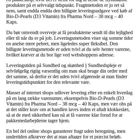
produkter på et selvvalgt tidspunkt. Fragtmetoden er jo ret så
nem, samt endda endda den billigste leveringsudgave ved køb af
Bio-D-Pearls (D3 Vitamin) fra Pharma Nord – 38 mcg – 40
Kaps.
Du bør omvendt overveje at få produkterne sendt til din lejlighed
eller til når du er på job. Leveringsmetoden viser sig somme tider
en anelse mere pebret, men ligeledes super fleksibel. Den
billigste leveringsmetode er uden tvivl at du selv henter varerne,
hvilket kræver at du bor lige ved webshoppens adresse.
Leveringstiden på Sundhed og skønhed || Sundhedspleje er
selvfølgelig rigtig væsentlig om man skal bruge din ordre med
det samme, så derfor er det uden tvivl afgørende at man finder
leveringstidspunktet for den relevante vare.
Masser af internet shops udlover levering efter en enkelt hverdag
på en lang række varenumre, eksempelvis Bio-D-Pearls (D3
Vitamin) fra Pharma Nord – 38 mcg – 40 Kaps, men vær obs på
at det stiller krav om at handlen laves inden et aftalt klokkeslæt,
så at de med sikkerhed kan nå at få varerne klar forud for at
pakkemedarbejderne tager hjem.
En hel del online shops garanterer fragt uden beregning, men
undertiden afkræver det at man aftager for et præcist beløb.