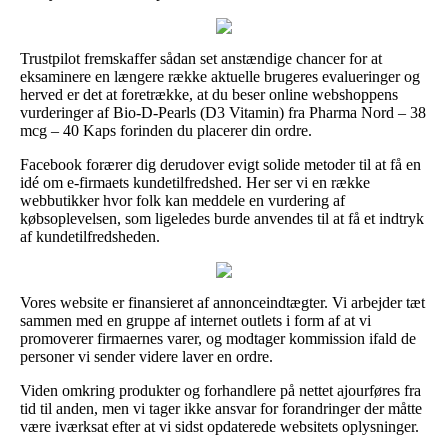
Trustpilot fremskaffer sådan set anstændige chancer for at
eksaminere en længere række aktuelle brugeres evalueringer og
herved er det at foretrække, at du beser online webshoppens
vurderinger af Bio-D-Pearls (D3 Vitamin) fra Pharma Nord – 38
mcg – 40 Kaps forinden du placerer din ordre.
Facebook forærer dig derudover evigt solide metoder til at få en
idé om e-firmaets kundetilfredshed. Her ser vi en række
webbutikker hvor folk kan meddele en vurdering af
købsoplevelsen, som ligeledes burde anvendes til at få et indtryk
af kundetilfredsheden.
Vores website er finansieret af annonceindtægter. Vi arbejder tæt
sammen med en gruppe af internet outlets i form af at vi
promoverer firmaernes varer, og modtager kommission ifald de
personer vi sender videre laver en ordre.
Viden omkring produkter og forhandlere på nettet ajourføres fra
tid til anden, men vi tager ikke ansvar for forandringer der måtte
være iværksat efter at vi sidst opdaterede websitets oplysninger.