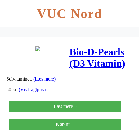
VUC Nord
Bio-D-Pearls
(D3 Vitamin)
fra Pharma
Solvitaminet.
(Læs mere)
Nord – 38 mcg
50
kr.
(Vis fragtpris)
– 40 Kaps
Læs mere »
Køb nu »