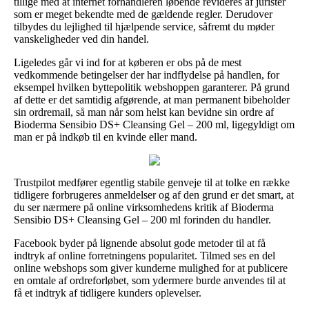
tillige med at internet forhandleren løbende revideres af jurister
som er meget bekendte med de gældende regler. Derudover
tilbydes du lejlighed til hjælpende service, såfremt du møder
vanskeligheder ved din handel.
Ligeledes går vi ind for at køberen er obs på de mest
vedkommende betingelser der har indflydelse på handlen, for
eksempel hvilken byttepolitik webshoppen garanterer. På grund
af dette er det samtidig afgørende, at man permanent bibeholder
sin ordremail, så man når som helst kan bevidne sin ordre af
Bioderma Sensibio DS+ Cleansing Gel – 200 ml, ligegyldigt om
man er på indkøb til en kvinde eller mand.
Trustpilot medfører egentlig stabile genveje til at tolke en række
tidligere forbrugeres anmeldelser og af den grund er det smart, at
du ser nærmere på online virksomhedens kritik af Bioderma
Sensibio DS+ Cleansing Gel – 200 ml forinden du handler.
Facebook byder på lignende absolut gode metoder til at få
indtryk af online forretningens popularitet. Tilmed ses en del
online webshops som giver kunderne mulighed for at publicere
en omtale af ordreforløbet, som ydermere burde anvendes til at
få et indtryk af tidligere kunders oplevelser.