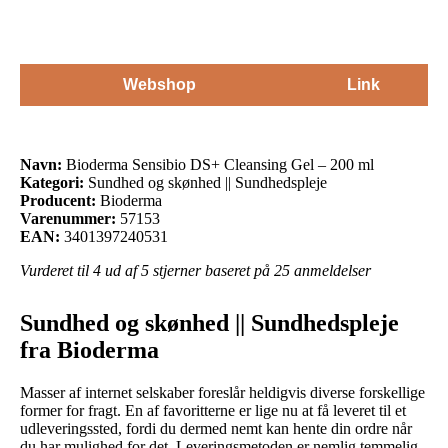
Webshop
Link
Navn:
Bioderma Sensibio DS+ Cleansing Gel – 200 ml
Kategori:
Sundhed og skønhed || Sundhedspleje
Producent:
Bioderma
Varenummer:
57153
EAN:
3401397240531
Vurderet til
4
ud af 5 stjerner baseret på
25
anmeldelser
Sundhed og skønhed || Sundhedspleje
fra Bioderma
Masser af internet selskaber foreslår heldigvis diverse forskellige
former for fragt. En af favoritterne er lige nu at få leveret til et
udleveringssted, fordi du dermed nemt kan hente din ordre når
du har mulighed for det. Leveringsmetoden er nemlig temmelig