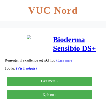
VUC Nord
Bioderma
Sensibio DS+
Cleansing Gel
Rensegel til skællende og rød hud
(Læs mere)
– 200 ml
100
kr.
(Vis fragtpris)
Læs mere »
Køb nu »