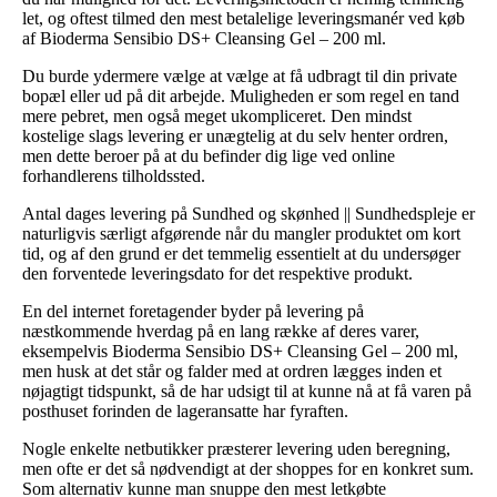
let, og oftest tilmed den mest betalelige leveringsmanér ved køb
af Bioderma Sensibio DS+ Cleansing Gel – 200 ml.
Du burde ydermere vælge at vælge at få udbragt til din private
bopæl eller ud på dit arbejde. Muligheden er som regel en tand
mere pebret, men også meget ukompliceret. Den mindst
kostelige slags levering er unægtelig at du selv henter ordren,
men dette beroer på at du befinder dig lige ved online
forhandlerens tilholdssted.
Antal dages levering på Sundhed og skønhed || Sundhedspleje er
naturligvis særligt afgørende når du mangler produktet om kort
tid, og af den grund er det temmelig essentielt at du undersøger
den forventede leveringsdato for det respektive produkt.
En del internet foretagender byder på levering på
næstkommende hverdag på en lang række af deres varer,
eksempelvis Bioderma Sensibio DS+ Cleansing Gel – 200 ml,
men husk at det står og falder med at ordren lægges inden et
nøjagtigt tidspunkt, så de har udsigt til at kunne nå at få varen på
posthuset forinden de lageransatte har fyraften.
Nogle enkelte netbutikker præsterer levering uden beregning,
men ofte er det så nødvendigt at der shoppes for en konkret sum.
Som alternativ kunne man snuppe den mest letkøbte