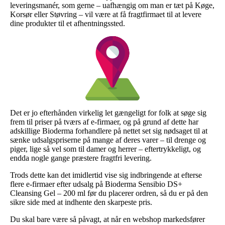
leveringsmanér, som gerne – uafhængig om man er tæt på Køge,
Korsør eller Støvring – vil være at få fragtfirmaet til at levere
dine produkter til et afhentningssted.
Det er jo efterhånden virkelig let gængeligt for folk at søge sig
frem til priser på tværs af e-firmaer, og på grund af dette har
adskillige Bioderma forhandlere på nettet set sig nødsaget til at
sænke udsalgspriserne på mange af deres varer – til drenge og
piger, lige så vel som til damer og herrer – eftertrykkeligt, og
endda nogle gange præstere fragtfri levering.
Trods dette kan det imidlertid vise sig indbringende at efterse
flere e-firmaer efter udsalg på Bioderma Sensibio DS+
Cleansing Gel – 200 ml før du placerer ordren, så du er på den
sikre side med at indhente den skarpeste pris.
Du skal bare være så påvagt, at når en webshop markedsfører