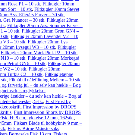
0mm Rosa P1 – 10 stk
,
Filtkugler 10mm
0mm Sort – 10 stk
,
Filtkugler 10mm Støvet
0mm Ass. Efterårs Farver – 30 stk
,
. Grå Nuancer – 30 stk
,
Filtkugler 20mm
stk
,
Filtkugler 20mm Ass. Sommer Farver –
1 – 10 stk
,
Filtkugler 20mm Grøn GN4 –
0 stk
,
Filtkugler 20mm Lavendel V2 – 10
a V3 – 10 stk
,
Filtkugler 20mm Lys
er 20mm Lysegul W3 – 10 stk
,
Filtkugler
,
Filtkugler 20mm Mørk Pink P2 – 10 stk
,
N10 – 10 stk
,
Filtkugler 20mm Mørkegrå
0mm Petrol GN6 – 10 stk
,
Filtkugler 20mm
e W2 – 10 stk
,
Filtkugler 20mm
0mm Turkis C2 – 10 stk
,
Filtkugletæppe
 stk
,
Filtnål til nålefiltning Mellem – 10 stk
,
n og farverig jul – du selv kan hækle – Bog
egnetusch, stregtykkelse:
erige årstider – du selv kan hækle – Bog af
ntede hatteæsker, 5stk.
,
First Frost by
kkeopskrift
,
First Impression by DROPS
rift s
,
First Impression Shorts by DROPS
Fisk, H: 8 cm, tykkelse 12 mm, 162stk.
,
Ø 45mm
,
Fiskars Blade til hobbykniv 9 mm –
stk
,
Fiskars Børne Mønstersaks
skars Børnesaks Fisk 13 cm
,
Fiskars