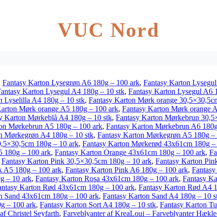
VUC Nord
,
Fantasy Karton Lysegrøn A6 180g – 100 ark
,
Fantasy Karton Lysegul
antasy Karton Lysegul A4 180g – 10 stk
,
Fantasy Karton Lysegul A6 
 Lyselilla A4 180g – 10 stk
,
Fantasy Karton Mørk orange 30,5×30,5c
Karton Mørk orange A5 180g – 100 ark
,
Fantasy Karton Mørk orange A
y Karton Mørkeblå A4 180g – 10 stk
,
Fantasy Karton Mørkebrun 30,5
ton Mørkebrun A5 180g – 100 ark
,
Fantasy Karton Mørkebrun A6 180g
n Mørkegrøn A4 180g – 10 stk
,
Fantasy Karton Mørkegrøn A5 180g – 
0,5×30,5cm 180g – 10 ark
,
Fantasy Karton Mørkerød 43x61cm 180g – 
 180g – 100 ark
,
Fantasy Karton Orange 43x61cm 180g – 100 ark
,
Fa
,
Fantasy Karton Pink 30,5×30,5cm 180g – 10 ark
,
Fantasy Karton Pin
k A5 180g – 100 ark
,
Fantasy Karton Pink A6 180g – 100 ark
,
Fantasy
g – 10 ark
,
Fantasy Karton Rosa 43x61cm 180g – 100 ark
,
Fantasy Ka
antasy Karton Rød 43x61cm 180g – 100 ark
,
Fantasy Karton Rød A4 1
n Sand 43x61cm 180g – 100 ark
,
Fantasy Karton Sand A4 180g – 10 s
g – 100 ark
,
Fantasy Karton Sort A4 180g – 10 stk
,
Fantasy Karton Tu
 Christel Seyfarth
,
Farveblyanter af KreaLoui – Farveblyanter Hækle