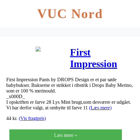
VUC Nord
First
Impression
Pants by
First Impression Pants by DROPS Design er et par søde
DROPS
babybukser. Bukserne er strikket i ribstrik i Drops Baby Merino,
som er 100 % merinould.
Design – Baby
_x000D_
I opskriften er farve 28 Lys Mint brugt,som desværre er udgået.
bukser
Vi har derfor valgt, at ombytte til farve 11
(Læs mere)
44
kr.
(Vis fragtpris)
Strikkeopskrift
s
Læs mere »