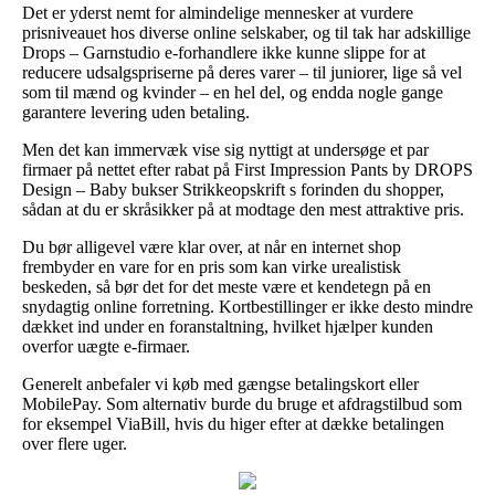
Det er yderst nemt for almindelige mennesker at vurdere
prisniveauet hos diverse online selskaber, og til tak har adskillige
Drops – Garnstudio e-forhandlere ikke kunne slippe for at
reducere udsalgspriserne på deres varer – til juniorer, lige så vel
som til mænd og kvinder – en hel del, og endda nogle gange
garantere levering uden betaling.
Men det kan immervæk vise sig nyttigt at undersøge et par
firmaer på nettet efter rabat på First Impression Pants by DROPS
Design – Baby bukser Strikkeopskrift s forinden du shopper,
sådan at du er skråsikker på at modtage den mest attraktive pris.
Du bør alligevel være klar over, at når en internet shop
frembyder en vare for en pris som kan virke urealistisk
beskeden, så bør det for det meste være et kendetegn på en
snydagtig online forretning. Kortbestillinger er ikke desto mindre
dækket ind under en foranstaltning, hvilket hjælper kunden
overfor uægte e-firmaer.
Generelt anbefaler vi køb med gængse betalingskort eller
MobilePay. Som alternativ burde du bruge et afdragstilbud som
for eksempel ViaBill, hvis du higer efter at dække betalingen
over flere uger.