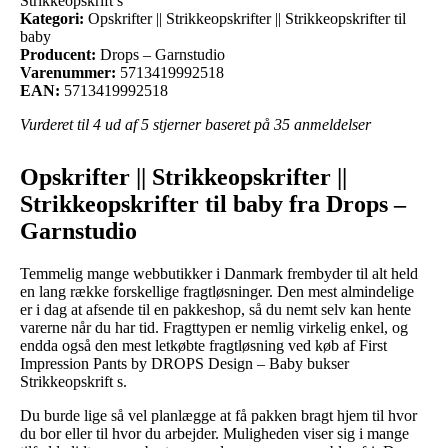
Strikkeopskrift s
Kategori:
Opskrifter || Strikkeopskrifter || Strikkeopskrifter til
baby
Producent:
Drops – Garnstudio
Varenummer:
5713419992518
EAN:
5713419992518
Vurderet til
4
ud af 5 stjerner baseret på
35
anmeldelser
Opskrifter || Strikkeopskrifter ||
Strikkeopskrifter til baby fra Drops –
Garnstudio
Temmelig mange webbutikker i Danmark frembyder til alt held
en lang række forskellige fragtløsninger. Den mest almindelige
er i dag at afsende til en pakkeshop, så du nemt selv kan hente
varerne når du har tid. Fragttypen er nemlig virkelig enkel, og
endda også den mest letkøbte fragtløsning ved køb af First
Impression Pants by DROPS Design – Baby bukser
Strikkeopskrift s.
Du burde lige så vel planlægge at få pakken bragt hjem til hvor
du bor eller til hvor du arbejder. Muligheden viser sig i mange