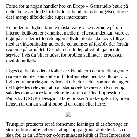
Forud for at nogen handler hos en Drops – Garnstudio butik på
nettet behøver de de facto tyde forhandlerens betingelser, dog er
det i mange tilfælde ikke super interessant.
En anden mulighed kunne måske være at se nærmere på om
internet butikken er e-mærket medlem, eftersom det kan være et
tegn på at internet forretningen adlyder de danske love, tillige
med at virksomheden nu og da gennemses af fagfolk der forstår
reglerne på området. Desuden får du lejlighed til hjælpende
service, hvis du bliver udsat for problemstillinger i processen
med dit indkøb.
Ligeså anbefales det at køber er vidende om de grundlæggende
reglementer der kan spille ind i forbindelse med bestillingen, fx
hvilken returneringsret e-firmaet tilbyder. I den sammenhæng er
det ligeledes relevant, at man stadigvæk bevarer sin kvittering,
således man senere kan bekræfte ordren af First Impression
Pants by DROPS Design – Baby bukser Strikkeopskrift s, uden
hensyn til om du skal shoppe til en dame eller herre.
Trustpilot præsterer ret så fornemme løsninger til at eftersøge en
stor portion andre køberes ratings og på grund af dette slår vi et
slag for, at du udforsker e-forretningens kritik af First Impression