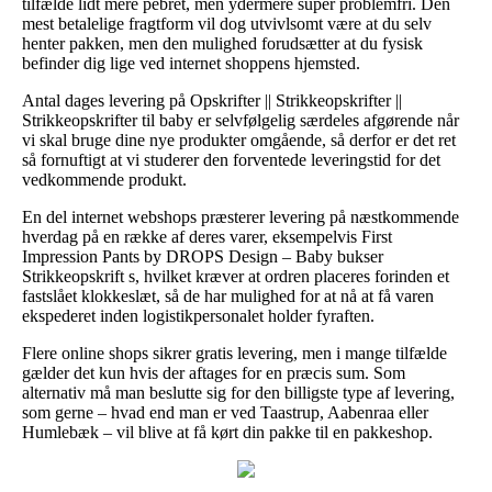
tilfælde lidt mere pebret, men ydermere super problemfri. Den
mest betalelige fragtform vil dog utvivlsomt være at du selv
henter pakken, men den mulighed forudsætter at du fysisk
befinder dig lige ved internet shoppens hjemsted.
Antal dages levering på Opskrifter || Strikkeopskrifter ||
Strikkeopskrifter til baby er selvfølgelig særdeles afgørende når
vi skal bruge dine nye produkter omgående, så derfor er det ret
så fornuftigt at vi studerer den forventede leveringstid for det
vedkommende produkt.
En del internet webshops præsterer levering på næstkommende
hverdag på en række af deres varer, eksempelvis First
Impression Pants by DROPS Design – Baby bukser
Strikkeopskrift s, hvilket kræver at ordren placeres forinden et
fastslået klokkeslæt, så de har mulighed for at nå at få varen
ekspederet inden logistikpersonalet holder fyraften.
Flere online shops sikrer gratis levering, men i mange tilfælde
gælder det kun hvis der aftages for en præcis sum. Som
alternativ må man beslutte sig for den billigste type af levering,
som gerne – hvad end man er ved Taastrup, Aabenraa eller
Humlebæk – vil blive at få kørt din pakke til en pakkeshop.