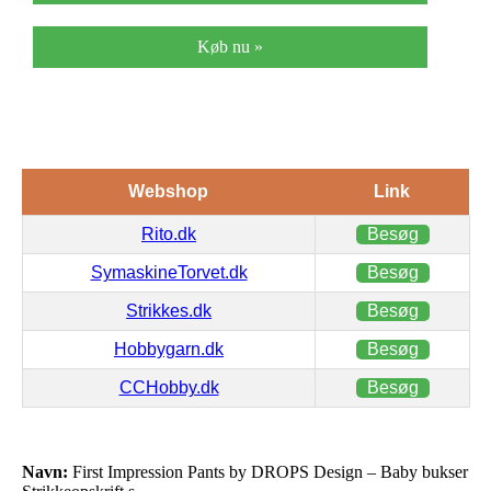
Køb nu »
Webshop
Link
Rito.dk
Besøg
SymaskineTorvet.dk
Besøg
Strikkes.dk
Besøg
Hobbygarn.dk
Besøg
CCHobby.dk
Besøg
Navn:
First Impression Pants by DROPS Design – Baby bukser