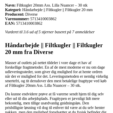
Navn:
Filtkugler 20mm Ass. Lilla Nuancer – 30 stk
Kategori:
Håndarbejde || Filtkugler || Filtkugler 20 mm
Producent:
Diverse
Varenummer:
5713410003862
EAN:
5713410003862
Vurderet til
3.6
ud af 5 stjerner baseret på
7
anmeldelser
Håndarbejde || Filtkugler || Filtkugler
20 mm fra Diverse
Masser af outlets på nettet tildeler i vore dage et hav af
forskellige fragtmetoder. En af de mest moderne er nu om dage
udleveringssteder, som giver dig mulighed for at hente ordren
når der er mulighed for det. Leveringsmetoden er nemlig virkelig
smertefri, og tit derudover den mest betalelige fragttype ved køb
af Filtkugler 20mm Ass. Lilla Nuancer – 30 stk.
Du kunne endvidere prøve at få varerne sendt hjem til dig selv
eller ud til din arbejdsplads. Fragttypen er jævnligt lidt mere
bekostelig, men tillige usædvanlig gnidningsløs. Den
prisbilligste løsning vil dog til enhver tid være at du selv henter
pakken, men den mulighed forudsætter at du fysisk befinder dig