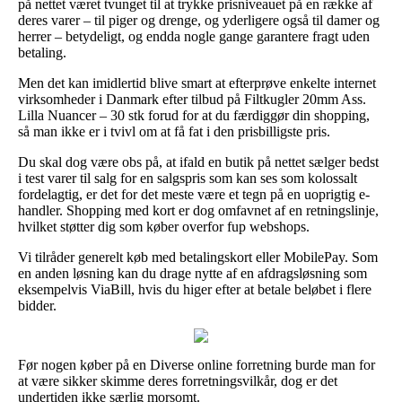
på nettet været tvunget til at trykke prisniveauet på en række af
deres varer – til piger og drenge, og yderligere også til damer og
herrer – betydeligt, og endda nogle gange garantere fragt uden
betaling.
Men det kan imidlertid blive smart at efterprøve enkelte internet
virksomheder i Danmark efter tilbud på Filtkugler 20mm Ass.
Lilla Nuancer – 30 stk forud for at du færdiggør din shopping,
så man ikke er i tvivl om at få fat i den prisbilligste pris.
Du skal dog være obs på, at ifald en butik på nettet sælger bedst
i test varer til salg for en salgspris som kan ses som kolossalt
fordelagtig, er det for det meste være et tegn på en uoprigtig e-
handler. Shopping med kort er dog omfavnet af en retningslinje,
hvilket støtter dig som køber overfor fup webshops.
Vi tilråder generelt køb med betalingskort eller MobilePay. Som
en anden løsning kan du drage nytte af en afdragsløsning som
eksempelvis ViaBill, hvis du higer efter at betale beløbet i flere
bidder.
Før nogen køber på en Diverse online forretning burde man for
at være sikker skimme deres forretningsvilkår, dog er det
undertiden ikke særlig morsomt.