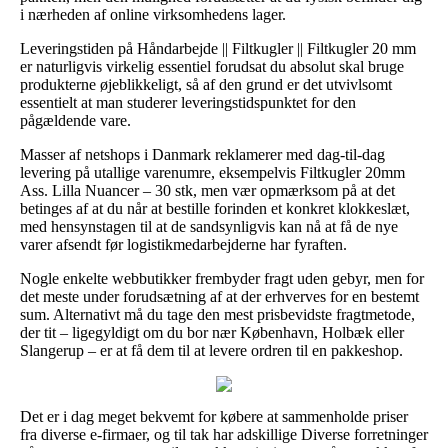
i nærheden af online virksomhedens lager.
Leveringstiden på Håndarbejde || Filtkugler || Filtkugler 20 mm
er naturligvis virkelig essentiel forudsat du absolut skal bruge
produkterne øjeblikkeligt, så af den grund er det utvivlsomt
essentielt at man studerer leveringstidspunktet for den
pågældende vare.
Masser af netshops i Danmark reklamerer med dag-til-dag
levering på utallige varenumre, eksempelvis Filtkugler 20mm
Ass. Lilla Nuancer – 30 stk, men vær opmærksom på at det
betinges af at du når at bestille forinden et konkret klokkeslæt,
med hensynstagen til at de sandsynligvis kan nå at få de nye
varer afsendt før logistikmedarbejderne har fyraften.
Nogle enkelte webbutikker frembyder fragt uden gebyr, men for
det meste under forudsætning af at der erhverves for en bestemt
sum. Alternativt må du tage den mest prisbevidste fragtmetode,
der tit – ligegyldigt om du bor nær København, Holbæk eller
Slangerup – er at få dem til at levere ordren til en pakkeshop.
Det er i dag meget bekvemt for købere at sammenholde priser
fra diverse e-firmaer, og til tak har adskillige Diverse forretninger