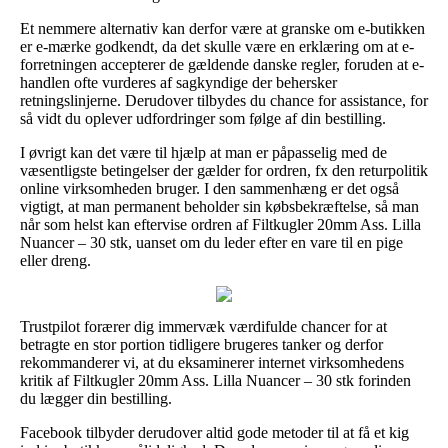
Et nemmere alternativ kan derfor være at granske om e-butikken
er e-mærke godkendt, da det skulle være en erklæring om at e-
forretningen accepterer de gældende danske regler, foruden at e-
handlen ofte vurderes af sagkyndige der behersker
retningslinjerne. Derudover tilbydes du chance for assistance, for
så vidt du oplever udfordringer som følge af din bestilling.
I øvrigt kan det være til hjælp at man er påpasselig med de
væsentligste betingelser der gælder for ordren, fx den returpolitik
online virksomheden bruger. I den sammenhæng er det også
vigtigt, at man permanent beholder sin købsbekræftelse, så man
når som helst kan eftervise ordren af Filtkugler 20mm Ass. Lilla
Nuancer – 30 stk, uanset om du leder efter en vare til en pige
eller dreng.
Trustpilot forærer dig immervæk værdifulde chancer for at
betragte en stor portion tidligere brugeres tanker og derfor
rekommanderer vi, at du eksaminerer internet virksomhedens
kritik af Filtkugler 20mm Ass. Lilla Nuancer – 30 stk forinden
du lægger din bestilling.
Facebook tilbyder derudover altid gode metoder til at få et kig