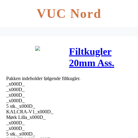
VUC Nord
Filtkugler
20mm Ass.
Lilla Nuancer
Pakken indeholder følgende filtkugler.
– 30 stk
_x000D_
_x000D_
_x000D_
_x000D_
5 stk._x000D_
KALCRA-V1_x000D_
Mørk Lilla_x000D_
_x000D_
_x000D_
5 stk._x000D_