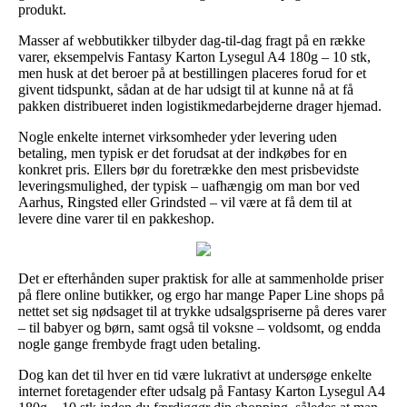
produkt.
Masser af webbutikker tilbyder dag-til-dag fragt på en række
varer, eksempelvis Fantasy Karton Lysegul A4 180g – 10 stk,
men husk at det beroer på at bestillingen placeres forud for et
givent tidspunkt, sådan at de har udsigt til at kunne nå at få
pakken distribueret inden logistikmedarbejderne drager hjemad.
Nogle enkelte internet virksomheder yder levering uden
betaling, men typisk er det forudsat at der indkøbes for en
konkret pris. Ellers bør du foretrække den mest prisbevidste
leveringsmulighed, der typisk – uafhængig om man bor ved
Aarhus, Ringsted eller Grindsted – vil være at få dem til at
levere dine varer til en pakkeshop.
Det er efterhånden super praktisk for alle at sammenholde priser
på flere online butikker, og ergo har mange Paper Line shops på
nettet set sig nødsaget til at trykke udsalgspriserne på deres varer
– til babyer og børn, samt også til voksne – voldsomt, og endda
nogle gange frembyde fragt uden betaling.
Dog kan det til hver en tid være lukrativt at undersøge enkelte
internet foretagender efter udsalg på Fantasy Karton Lysegul A4