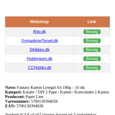
Webshop
Link
Rito.dk
Besøg
SymaskineTorvet.dk
Besøg
Strikkes.dk
Besøg
Hobbygarn.dk
Besøg
CCHobby.dk
Besøg
Navn:
Fantasy Karton Lysegul A4 180g – 10 stk
Kategori:
Kreativ / DIY || Papir / Karton / Konvolutter || Karton
Producent:
Paper Line
Varenummer:
5700130394028
EAN:
5700130394028
Vurderet til
3.8
ud af 5 stjerner baseret på
3
anmeldelser