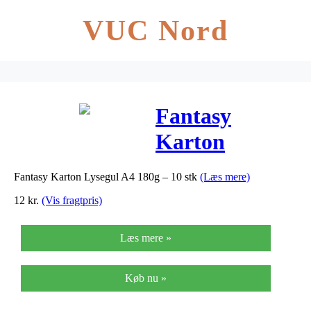
VUC Nord
Fantasy
Karton
Lysegul A4
Fantasy Karton Lysegul A4 180g – 10 stk
(Læs mere)
180g – 10 stk
12
kr.
(Vis fragtpris)
Læs mere »
Køb nu »