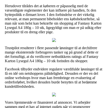
Herudover tilrådes det at køberen er påpasselig med de
væsentligste reglementer der kan influere på handlen, fx den
byttepolitik e-firmaet lover. I den forbindelse er det virkelig
relevant, at man permanent bibeholder ens købsbekræftelse, så
man når som helst kan bekræfte sin shopping af Fantasy Karton
Lysegul A4 180g – 10 stk, ligegyldigt om man er på udkig efter
produkter til en dreng eller pige.
Trustpilot resulterer i flere passende løsninger til at dechifrere
mange eksisterende forbrugeres tanker og på grund af dette er
det fornuftigt, at du verificerer netbutikkens ratings af Fantasy
Karton Lysegul A4 180g – 10 stk forinden du shopper.
Facebook tilbyder endvidere regulære værdifulde løsninger til at
få en idé om netshoppens pålidelighed. Desuden er der en del
online webshops hvor man kan frembringe en evaluering af
ordreforløbet, hvilket desuden burde benyttes til at bedømme
kundetilfredsheden.
Vores hjemmeside er finansieret af annoncer. Vi arbejder
sammen med et hav af internet outlets når vi promoverer