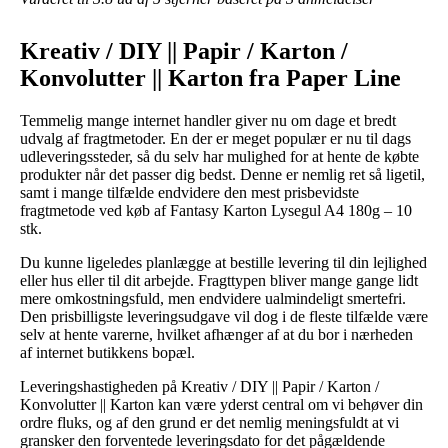
Kreativ / DIY || Papir / Karton /
Konvolutter || Karton fra Paper Line
Temmelig mange internet handler giver nu om dage et bredt
udvalg af fragtmetoder. En der er meget populær er nu til dags
udleveringssteder, så du selv har mulighed for at hente de købte
produkter når det passer dig bedst. Denne er nemlig ret så ligetil,
samt i mange tilfælde endvidere den mest prisbevidste
fragtmetode ved køb af Fantasy Karton Lysegul A4 180g – 10
stk.
Du kunne ligeledes planlægge at bestille levering til din lejlighed
eller hus eller til dit arbejde. Fragttypen bliver mange gange lidt
mere omkostningsfuld, men endvidere ualmindeligt smertefri.
Den prisbilligste leveringsudgave vil dog i de fleste tilfælde være
selv at hente varerne, hvilket afhænger af at du bor i nærheden
af internet butikkens bopæl.
Leveringshastigheden på Kreativ / DIY || Papir / Karton /
Konvolutter || Karton kan være yderst central om vi behøver din
ordre fluks, og af den grund er det nemlig meningsfuldt at vi
gransker den forventede leveringsdato for det pågældende