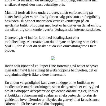
180g – 10 stk inden du færdiggør din shopping, således at man
er sikret at opnå den mest betalelige pris.
Man må trods alt ikke undervurdere, at når en forretning på
nettet frembyder varer til salg for en salgspris som er ubegribelig
beskeden, så bør det undertiden være et kendetegn på en
snydagtig butik. Shopping med kort er heldigvis en del af en lov,
der sikrer dig som kunde overfor bedrageriske internet selskaber.
Generelt går vi ind for køb med betalingskort eller
mobilbetaling. Alternativt kan du udnytte en løsning som f.eks.
ViaBill, for så vidt du ønsker at dække omkostningerne i flere
bidder.
Inden folk køber på en Paper Line forretning på nettet behøver
man uden tvivl tage stilling til webshoppens betingelser, det er
dog almindeligvis ikke videre interessant.
En anden valgmulighed kan være at kigge om e-butikken er
medlem af e-mærke ordningen, siden det generelt er en tryghed
om at e-shoppen accepterer de gældende danske regler, udover
at butikken rutinemæssigt evalueres af eksperter der forstår de
gældende love. Derudover tilbydes du genvej til at få assistance,
såfremt du får besvær ved din shopping.