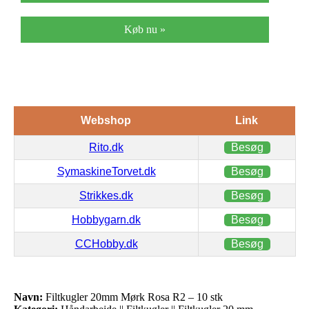
Køb nu »
Webshop
Link
Rito.dk
Besøg
SymaskineTorvet.dk
Besøg
Strikkes.dk
Besøg
Hobbygarn.dk
Besøg
CCHobby.dk
Besøg
Navn:
Filtkugler 20mm Mørk Rosa R2 – 10 stk