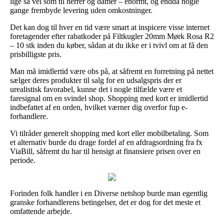
lige så vel som til herrer og damer – enormt, og endda nogle
gange frembyde levering uden omkostninger.
Det kan dog til hver en tid være smart at inspicere visse internet
foretagender efter rabatkoder på Filtkugler 20mm Mørk Rosa R2
– 10 stk inden du køber, sådan at du ikke er i tvivl om at få den
prisbilligste pris.
Man må imidlertid være obs på, at såfremt en forretning på nettet
sælger deres produkter til salg for en udsalgspris der er
urealistisk favorabel, kunne det i nogle tilfælde være et
faresignal om en svindel shop. Shopping med kort er imidlertid
indbefattet af en orden, hvilket værner dig overfor fup e-
forhandlere.
Vi tilråder generelt shopping med kort eller mobilbetaling. Som
et alternativ burde du drage fordel af en afdragsordning fra fx
ViaBill, såfremt du har til hensigt at finansiere prisen over en
periode.
Forinden folk handler i en Diverse netshop burde man egentlig
granske forhandlerens betingelser, det er dog for det meste et
omfattende arbejde.