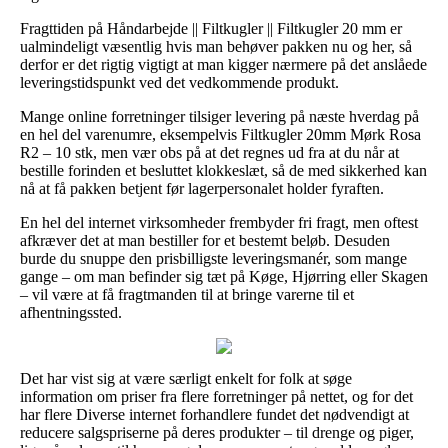
Fragttiden på Håndarbejde || Filtkugler || Filtkugler 20 mm er
ualmindeligt væsentlig hvis man behøver pakken nu og her, så
derfor er det rigtig vigtigt at man kigger nærmere på det anslåede
leveringstidspunkt ved det vedkommende produkt.
Mange online forretninger tilsiger levering på næste hverdag på
en hel del varenumre, eksempelvis Filtkugler 20mm Mørk Rosa
R2 – 10 stk, men vær obs på at det regnes ud fra at du når at
bestille forinden et besluttet klokkeslæt, så de med sikkerhed kan
nå at få pakken betjent før lagerpersonalet holder fyraften.
En hel del internet virksomheder frembyder fri fragt, men oftest
afkræver det at man bestiller for et bestemt beløb. Desuden
burde du snuppe den prisbilligste leveringsmanér, som mange
gange – om man befinder sig tæt på Køge, Hjørring eller Skagen
– vil være at få fragtmanden til at bringe varerne til et
afhentningssted.
Det har vist sig at være særligt enkelt for folk at søge
information om priser fra flere forretninger på nettet, og for det
har flere Diverse internet forhandlere fundet det nødvendigt at
reducere salgspriserne på deres produkter – til drenge og piger,