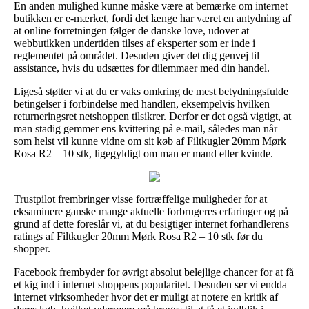
En anden mulighed kunne måske være at bemærke om internet
butikken er e-mærket, fordi det længe har været en antydning af
at online forretningen følger de danske love, udover at
webbutikken undertiden tilses af eksperter som er inde i
reglementet på området. Desuden giver det dig genvej til
assistance, hvis du udsættes for dilemmaer med din handel.
Ligeså støtter vi at du er vaks omkring de mest betydningsfulde
betingelser i forbindelse med handlen, eksempelvis hvilken
returneringsret netshoppen tilsikrer. Derfor er det også vigtigt, at
man stadig gemmer ens kvittering på e-mail, således man når
som helst vil kunne vidne om sit køb af Filtkugler 20mm Mørk
Rosa R2 – 10 stk, ligegyldigt om man er mand eller kvinde.
Trustpilot frembringer visse fortræffelige muligheder for at
eksaminere ganske mange aktuelle forbrugeres erfaringer og på
grund af dette foreslår vi, at du besigtiger internet forhandlerens
ratings af Filtkugler 20mm Mørk Rosa R2 – 10 stk før du
shopper.
Facebook frembyder for øvrigt absolut belejlige chancer for at få
et kig ind i internet shoppens popularitet. Desuden ser vi endda
internet virksomheder hvor det er muligt at notere en kritik af