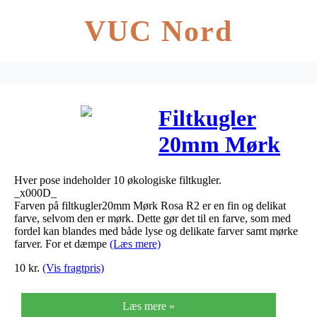
VUC Nord
Filtkugler
20mm Mørk
Rosa R2 – 10
Hver pose indeholder 10 økologiske filtkugler.
stk
_x000D_
Farven på filtkugler20mm Mørk Rosa R2 er en fin og delikat
farve, selvom den er mørk. Dette gør det til en farve, som med
fordel kan blandes med både lyse og delikate farver samt mørke
farver. For et dæmpe
(Læs mere)
10
kr.
(Vis fragtpris)
Læs mere »