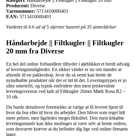
Kategori:
Håndarbejde || Filtkugler || Filtkugler 20 mm
Producent:
Diverse
Varenummer:
5713410000403
EAN:
5713410000403
Vurderet til
4.6
ud af 5 stjerner baseret på
35
anmeldelser
Håndarbejde || Filtkugler || Filtkugler
20 mm fra Diverse
En hel del online forhandlere tilbyder i øjeblikket et bredt udvalg
af leveringsmuligheder. En sikker vinder er nu om stunder at
afsende til en pakkeshop, hvor du så nemt kan hente de
nyindkøbte produkter når der er tid til det. Leveringstypen er jo
ultra smertefri, og typisk endvidere den mest prisbevidste
leveringsversion ved køb af Filtkugler 20mm Mørk Rosa R2 –
10 stk.
Du burde derudover foretrække at vælge at få leveret hjem til
hvor du bor eller til hvor du arbejder. Den bliver som regel lidt
mere pebret, men ligeledes meget fleksibel. Den mest letkøbte
leveringsmanér kan ikke modsiges at være selv at hente ordren,
som desværre kræver at du befinder dig lige ved online firmaets
lager.