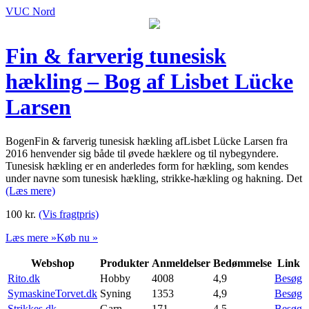
VUC Nord
Fin & farverig tunesisk
hækling – Bog af Lisbet Lücke
Larsen
BogenFin & farverig tunesisk hækling afLisbet Lücke Larsen fra
2016 henvender sig både til øvede hæklere og til nybegyndere.
Tunesisk hækling er en anderledes form for hækling, som kendes
under navne som tunesisk hækling, strikke-hækling og hakning. Det
(Læs mere)
100
kr.
(Vis fragtpris)
Læs mere »
Køb nu »
Webshop
Produkter
Anmeldelser
Bedømmelse
Link
Rito.dk
Hobby
4008
4,9
Besøg
SymaskineTorvet.dk
Syning
1353
4,9
Besøg
Strikkes.dk
Garn
171
4,5
Besøg