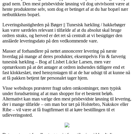
grad nem. Den mest prisbevidste løsning vil dog utvivlsomt være at
hente produkterne selv, som dog er betinget af at du har bopæl nær
netbutikkens bopæl.
Leveringshastigheden på Bøger || Tunesisk hækling / hakkebøger
kan være særdeles relevant i tilfælde af at du absolut skal bruge
ordren straks, og herved er det ret så centralt at vi besigtiger den
anslåede leveringsdato på den vedkommende vare.
Masser af forhandlere på nettet annoncerer levering på næste
hverdag på mange af deres produkter, eksempelvis Fin & farverig
tunesisk hækling – Bog af Lisbet Lücke Larsen, men vær
opmærksom på at det antager at ordren indsendes tidligere end et
fast klokkeslæt, med hensynstagen til at de har udsigt til at kunne nå
at få pakken betjent før personalet tager hjem.
Visse webshops præsterer fragt uden omkostninger, men typisk
under forudsætning af at man shopper for et bestemt beløb.
Alternativt kan man vælge den mest prisbevidste løsning til levering,
der i mange tilfælde – om man bor tæt på Holstebro, Nakskov eller
Ribe – vil være at få fragtfirmaet til at køre bestillingen til et
udleveringssted.