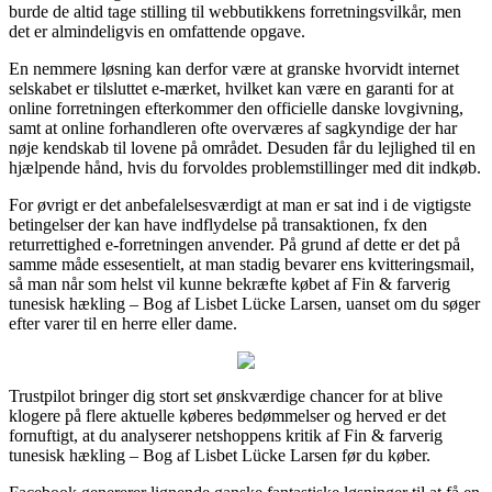
burde de altid tage stilling til webbutikkens forretningsvilkår, men
det er almindeligvis en omfattende opgave.
En nemmere løsning kan derfor være at granske hvorvidt internet
selskabet er tilsluttet e-mærket, hvilket kan være en garanti for at
online forretningen efterkommer den officielle danske lovgivning,
samt at online forhandleren ofte overværes af sagkyndige der har
nøje kendskab til lovene på området. Desuden får du lejlighed til en
hjælpende hånd, hvis du forvoldes problemstillinger med dit indkøb.
For øvrigt er det anbefalelsesværdigt at man er sat ind i de vigtigste
betingelser der kan have indflydelse på transaktionen, fx den
returrettighed e-forretningen anvender. På grund af dette er det på
samme måde essesentielt, at man stadig bevarer ens kvitteringsmail,
så man når som helst vil kunne bekræfte købet af Fin & farverig
tunesisk hækling – Bog af Lisbet Lücke Larsen, uanset om du søger
efter varer til en herre eller dame.
Trustpilot bringer dig stort set ønskværdige chancer for at blive
klogere på flere aktuelle køberes bedømmelser og herved er det
fornuftigt, at du analyserer netshoppens kritik af Fin & farverig
tunesisk hækling – Bog af Lisbet Lücke Larsen før du køber.