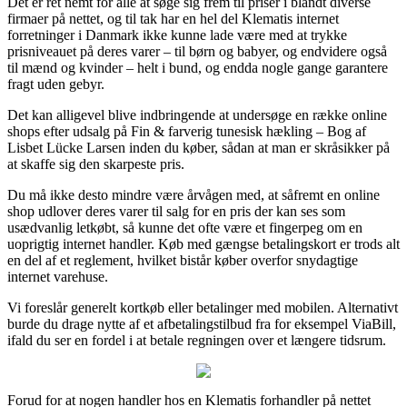
Det er ret nemt for alle at søge sig frem til priser i blandt diverse
firmaer på nettet, og til tak har en hel del Klematis internet
forretninger i Danmark ikke kunne lade være med at trykke
prisniveauet på deres varer – til børn og babyer, og endvidere også
til mænd og kvinder – helt i bund, og endda nogle gange garantere
fragt uden gebyr.
Det kan alligevel blive indbringende at undersøge en række online
shops efter udsalg på Fin & farverig tunesisk hækling – Bog af
Lisbet Lücke Larsen inden du køber, sådan at man er skråsikker på
at skaffe sig den skarpeste pris.
Du må ikke desto mindre være årvågen med, at såfremt en online
shop udlover deres varer til salg for en pris der kan ses som
usædvanlig letkøbt, så kunne det ofte være et fingerpeg om en
uoprigtig internet handler. Køb med gængse betalingskort er trods alt
en del af et reglement, hvilket bistår køber overfor snydagtige
internet varehuse.
Vi foreslår generelt kortkøb eller betalinger med mobilen. Alternativt
burde du drage nytte af et afbetalingstilbud fra for eksempel ViaBill,
ifald du ser en fordel i at betale regningen over et længere tidsrum.
Forud for at nogen handler hos en Klematis forhandler på nettet