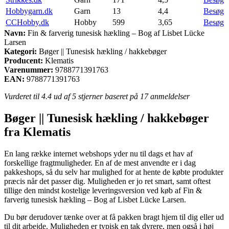
Hobbygarn.dk
Garn
13
4,4
Besøg
CCHobby.dk
Hobby
599
3,65
Besøg
Navn:
Fin & farverig tunesisk hækling – Bog af Lisbet Lücke
Larsen
Kategori:
Bøger || Tunesisk hækling / hakkebøger
Producent:
Klematis
Varenummer:
9788771391763
EAN:
9788771391763
Vurderet til
4.4
ud af 5 stjerner baseret på
17
anmeldelser
Bøger || Tunesisk hækling / hakkebøger
fra Klematis
En lang række internet webshops yder nu til dags et hav af
forskellige fragtmuligheder. En af de mest anvendte er i dag
pakkeshops, så du selv har mulighed for at hente de købte produkter
præcis når det passer dig. Muligheden er jo ret smart, samt oftest
tillige den mindst kostelige leveringsversion ved køb af Fin &
farverig tunesisk hækling – Bog af Lisbet Lücke Larsen.
Du bør derudover tænke over at få pakken bragt hjem til dig eller ud
til dit arbejde. Muligheden er typisk en tak dyrere, men også i høj