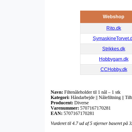
Webshop
Rito.dk
SymaskineTorvet.
Strikkes.dk
Hobbygarn.dk
CCHobby.dk
Navn:
Filtenåleholder til 1 nål – 1 stk
Kategori:
Håndarbejde || Nålefiltning || Tilb
Producent:
Diverse
Varenummer:
5707167170281
EAN:
5707167170281
Vurderet til
4.7
ud af 5 stjerner baseret på
3