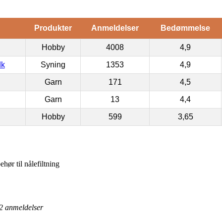
Produkter
Anmeldelser
Bedømmelse
Hobby
4008
4,9
dk
Syning
1353
4,9
Garn
171
4,5
Garn
13
4,4
Hobby
599
3,65
ehør til nålefiltning
2
anmeldelser