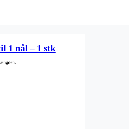
il 1 nål – 1 stk
i længden.