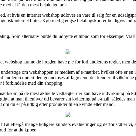
e med at få den mest betalelige pris.
at hvis en internet webshop udlover en vare til salg for en udsalgspri
erisk internet butik. Køb med gængse betalingskort er heldigvis indbef
ling. Som alternativ burde du udnytte et tilbud som for eksempel ViaBill, 
ernet webshop kunne de i reglen have øje for forhandlerens regler, men de
 undersøge om webshoppen er medlem af e-mærket, hvilket ofte er en in
e forhandleren undertiden gennemses af fagmænd der kender til vilkåren
ger i forbindelse med din shopping.
opmærksom på de mest aktuelle vedtægter der kan have indvirkning på kø
igtigt, at man til enhver tid bevarer sin kvittering på e-mail, således 
igt om du er på udkig efter produkter til en kvinde eller mand.
til at eftergå mange tidligere kunders evalueringer og derfor støtter vi, 
orud for at du køber.