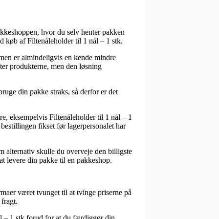
pakkeshoppen, hvor du selv henter pakken
køb af Filtenåleholder til 1 nål – 1 stk.
formen er almindeligvis en kende mindre
enter produkterne, men den løsning
bruge din pakke straks, så derfor er det
, eksempelvis Filtenåleholder til 1 nål – 1
 bestillingen fikset før lagerpersonalet har
m alternativ skulle du overveje den billigste
 at levere din pakke til en pakkeshop.
maer været tvunget til at tvinge priserne på
fragt.
l – 1 stk forud for at du færdiggør din