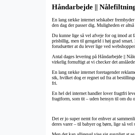
Håndarbejde || Nålefiltning 
En lang række internet selskaber frembyder 
den dag der passer dig. Muligheden er altså 
Du kunne lige så vel afveje for og imod at f
prisbillig, men til gengæld i høj grad smart
forudsætter at du lever lige ved webshoppe
Antal dages levering på Håndarbejde || Nålefi
virkelig fornuftigt at vi checker det anslåed
En lang række internet foretagender reklame
stk, hvilket dog er regnet ud fra at bestillin
fri.
En hel del internet handler lover fragtfri le
fragtform, som tit – uden hensyn til om du op
Det er jo super nemt for enhver at sammenlign
deres varer – til babyer og børn, lige så vel
Men det kan alligevel vise sig gavnligt at se