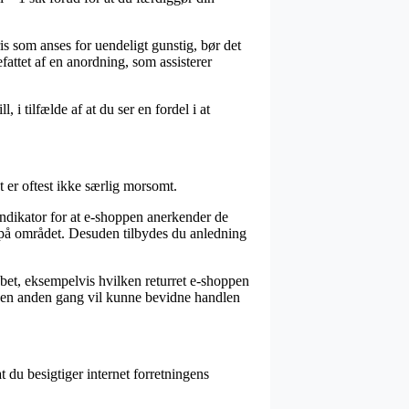
s som anses for uendeligt gunstig, bør det
attet af en anordning, som assisterer
i tilfælde af at du ser en fordel i at
t er oftest ikke særlig morsomt.
dikator for at e-shoppen anerkender de
e på området. Desuden tilbydes du anledning
bet, eksempelvis hvilken returret e-shoppen
man en anden gang vil kunne bevidne handlen
at du besigtiger internet forretningens