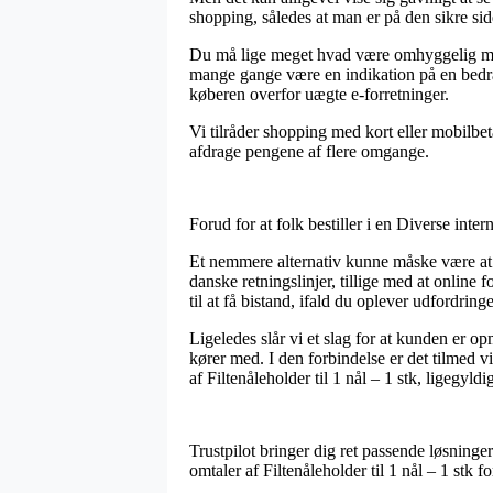
shopping, således at man er på den sikre sid
Du må lige meget hvad være omhyggelig med, 
mange gange være en indikation på en bedrag
køberen overfor uægte e-forretninger.
Vi tilråder shopping med kort eller mobilbeta
afdrage pengene af flere omgange.
Forud for at folk bestiller i en Diverse int
Et nemmere alternativ kunne måske være at
danske retningslinjer, tillige med at onlin
til at få bistand, ifald du oplever udfordrin
Ligeledes slår vi et slag for at kunden er 
kører med. I den forbindelse er det tilmed v
af Filtenåleholder til 1 nål – 1 stk, ligegyld
Trustpilot bringer dig ret passende løsninger 
omtaler af Filtenåleholder til 1 nål – 1 stk f