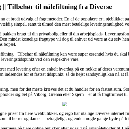
|| Tilbehør til nålefiltning fra Diverse
nu et bredt udvalg af fragtmetoder. En af de populære er i øjeblikket 
vældig simpel, samt tit tilmed den mest betalelige leveringsmulighed ved 
å pakken bragt til din privatbolig eller til din arbejdsplads. Leverings
. Den mindst kostelige fragttype vil dog til enhver tid være at du selv h
ns bopæl.
ltning || Tilbehør til nålefiltning kan være super essentiel hvis du skal 
e leveringstidspunkt ved den respektive vare.
rer med levering efter en enkelt hverdag på en række af deres varenumre
gen indsendes før et fastsat tidspunkt, så de højst sandsynligt kan nå at få
vering, men for det meste kræves det at du handler for en fastsat sum. So
holder sig tæt på Viborg, Grenaa eller Skjern – er at få fragtfirmaet til
e priser fra flere webbutikker, og ergo har utallige Diverse internet fir
 som til herrer og damer – betragteligt, og endda nogle gange byde på fri 
 nærmere på flere online butikker efter udsalg på Filtenåleholder til 1 nå