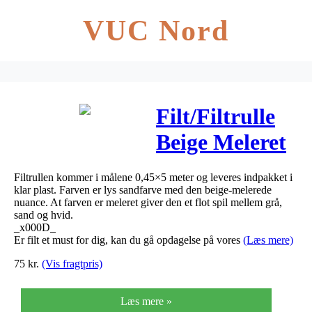
VUC Nord
Filt/Filtrulle
Beige Meleret
0,45x5m
Filtrullen kommer i målene 0,45×5 meter og leveres indpakket i
klar plast. Farven er lys sandfarve med den beige-melerede
nuance. At farven er meleret giver den et flot spil mellem grå,
sand og hvid.
_x000D_
Er filt et must for dig, kan du gå opdagelse på vores
(Læs mere)
75
kr.
(Vis fragtpris)
Læs mere »