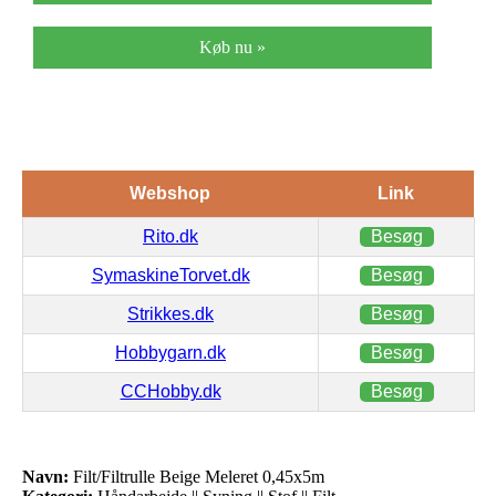
Køb nu »
Webshop
Link
Rito.dk
Besøg
SymaskineTorvet.dk
Besøg
Strikkes.dk
Besøg
Hobbygarn.dk
Besøg
CCHobby.dk
Besøg
Navn:
Filt/Filtrulle Beige Meleret 0,45x5m