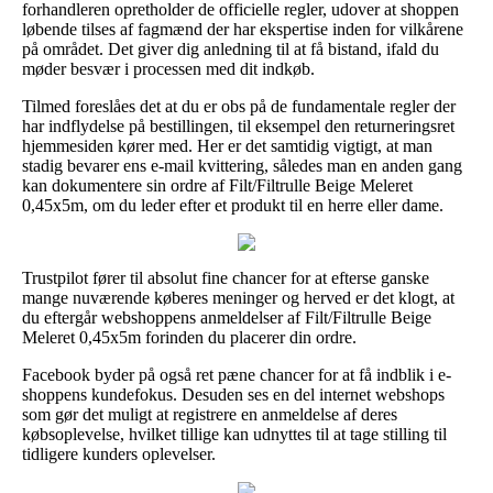
forhandleren opretholder de officielle regler, udover at shoppen
løbende tilses af fagmænd der har ekspertise inden for vilkårene
på området. Det giver dig anledning til at få bistand, ifald du
møder besvær i processen med dit indkøb.
Tilmed foreslåes det at du er obs på de fundamentale regler der
har indflydelse på bestillingen, til eksempel den returneringsret
hjemmesiden kører med. Her er det samtidig vigtigt, at man
stadig bevarer ens e-mail kvittering, således man en anden gang
kan dokumentere sin ordre af Filt/Filtrulle Beige Meleret
0,45x5m, om du leder efter et produkt til en herre eller dame.
Trustpilot fører til absolut fine chancer for at efterse ganske
mange nuværende køberes meninger og herved er det klogt, at
du eftergår webshoppens anmeldelser af Filt/Filtrulle Beige
Meleret 0,45x5m forinden du placerer din ordre.
Facebook byder på også ret pæne chancer for at få indblik i e-
shoppens kundefokus. Desuden ses en del internet webshops
som gør det muligt at registrere en anmeldelse af deres
købsoplevelse, hvilket tillige kan udnyttes til at tage stilling til
tidligere kunders oplevelser.