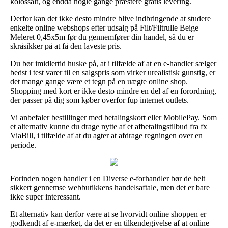
kolossalt, og endda nogle gange præstere gratis levering.
Derfor kan det ikke desto mindre blive indbringende at studere
enkelte online webshops efter udsalg på Filt/Filtrulle Beige
Meleret 0,45x5m før du gennemfører din handel, så du er
skråsikker på at få den laveste pris.
Du bør imidlertid huske på, at i tilfælde af at en e-handler sælger
bedst i test varer til en salgspris som virker urealistisk gunstig, er
det mange gange være et tegn på en uægte online shop.
Shopping med kort er ikke desto mindre en del af en forordning,
der passer på dig som køber overfor fup internet outlets.
Vi anbefaler bestillinger med betalingskort eller MobilePay. Som
et alternativ kunne du drage nytte af et afbetalingstilbud fra fx
ViaBill, i tilfælde af at du agter at afdrage regningen over en
periode.
Forinden nogen handler i en Diverse e-forhandler bør de helt
sikkert gennemse webbutikkens handelsaftale, men det er bare
ikke super interessant.
Et alternativ kan derfor være at se hvorvidt online shoppen er
godkendt af e-mærket, da det er en tilkendegivelse af at online