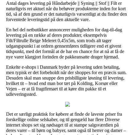
Antal dages levering på Håndarbejde || Syning || Stof || Filt er
naturligvis ret aktuel når du behøver produkterne inden for kort
tid, så af den grund er det naturligvis væsentligt at du finder den
forventede leveringstid på den aktuelle vare.
En hel del netbutikker annoncerer muligheden for dag-til-dag
levering på en række af deres produkter, eksempelvis
Filt/Filtrulle Beige Meleret 0,45x5m, som trods alt tager
udgangspunkt i at ordren gennemføres tidligere end et givent
tidspunkt, med det formål at de har en chance for at nå at få de
nye varer klargjort forinden de pakkeansatte drager hjemad.
Enkelte e-shops i Danmark byder på levering uden betaling,
men typisk er det forbeholdt når der shoppes for en præcis sum.
Desuden skal man snuppe den prisbilligste løsning til levering,
hvilket tit – hvad end man bor tæt på Kolding, Korsør eller
Vejen – er at få fragtfirmaet til at køre din pakke til et
udleveringssted.
Det er særligt praktisk for købere at finde de laveste priser fra
forskellige online selskaber, og til gengæld har flere Diverse
internet shops set sig nødsaget til at stampe salgsværdien på
deres varer – til børn og babyer, samt også til herrer og damer –