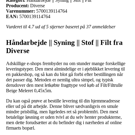
Kategori:
Håndarbejde || Syning || Stof || Filt
Producent:
Diverse
Varenummer:
5700139114764
EAN:
5700139114764
Vurderet til
4.7
ud af 5 stjerner baseret på
37
anmeldelser
Håndarbejde || Syning || Stof || Filt fra
Diverse
Adskillige e-shops frembyder nu om stunder mange forskellige
leveringstyper. Den mest almindelige er i øjeblikket levering til
en pakkeshop, og så kan du blot gå forbi efter bestillingen når
det passer dig. Metoden er nemlig ultra simpel, og typisk
derudover den mest letkøbte fragttype ved køb af Filt/Filtrulle
Beige Meleret 0,45x5m.
Du kan også prøve at bestille levering til din hjemmeadresse
eller ud på dit arbejde. Denne bliver sædvanligvis en smule
mindre prisbillig, men ligeledes ret så problemfri. Den mest
betalelige løsning er uden tvivl at du selv henter produkterne,
men dette forudsætter at du befinder dig i nærheden af online
firmaets bopæl.