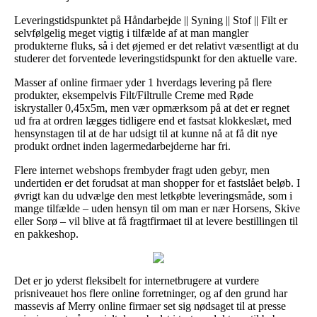
Leveringstidspunktet på Håndarbejde || Syning || Stof || Filt er
selvfølgelig meget vigtig i tilfælde af at man mangler
produkterne fluks, så i det øjemed er det relativt væsentligt at du
studerer det forventede leveringstidspunkt for den aktuelle vare.
Masser af online firmaer yder 1 hverdags levering på flere
produkter, eksempelvis Filt/Filtrulle Creme med Røde
iskrystaller 0,45x5m, men vær opmærksom på at det er regnet
ud fra at ordren lægges tidligere end et fastsat klokkeslæt, med
hensynstagen til at de har udsigt til at kunne nå at få dit nye
produkt ordnet inden lagermedarbejderne har fri.
Flere internet webshops frembyder fragt uden gebyr, men
undertiden er det forudsat at man shopper for et fastslået beløb. I
øvrigt kan du udvælge den mest letkøbte leveringsmåde, som i
mange tilfælde – uden hensyn til om man er nær Horsens, Skive
eller Sorø – vil blive at få fragtfirmaet til at levere bestillingen til
en pakkeshop.
Det er jo yderst fleksibelt for internetbrugere at vurdere
prisniveauet hos flere online forretninger, og af den grund har
massevis af Merry online firmaer set sig nødsaget til at presse