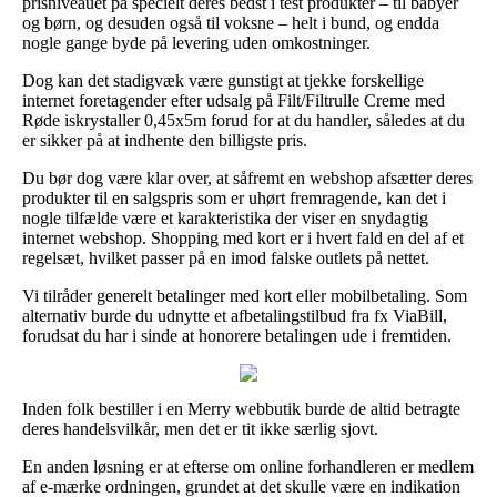
prisniveauet på specielt deres bedst i test produkter – til babyer
og børn, og desuden også til voksne – helt i bund, og endda
nogle gange byde på levering uden omkostninger.
Dog kan det stadigvæk være gunstigt at tjekke forskellige
internet foretagender efter udsalg på Filt/Filtrulle Creme med
Røde iskrystaller 0,45x5m forud for at du handler, således at du
er sikker på at indhente den billigste pris.
Du bør dog være klar over, at såfremt en webshop afsætter deres
produkter til en salgspris som er uhørt fremragende, kan det i
nogle tilfælde være et karakteristika der viser en snydagtig
internet webshop. Shopping med kort er i hvert fald en del af et
regelsæt, hvilket passer på en imod falske outlets på nettet.
Vi tilråder generelt betalinger med kort eller mobilbetaling. Som
alternativ burde du udnytte et afbetalingstilbud fra fx ViaBill,
forudsat du har i sinde at honorere betalingen ude i fremtiden.
Inden folk bestiller i en Merry webbutik burde de altid betragte
deres handelsvilkår, men det er tit ikke særlig sjovt.
En anden løsning er at efterse om online forhandleren er medlem
af e-mærke ordningen, grundet at det skulle være en indikation