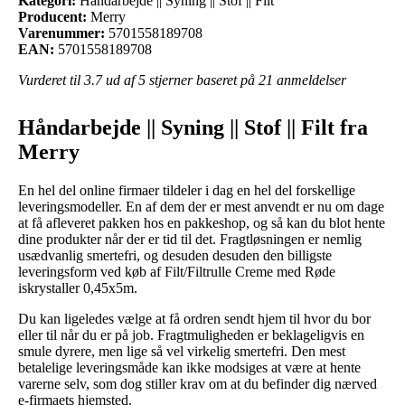
Kategori:
Håndarbejde || Syning || Stof || Filt
Producent:
Merry
Varenummer:
5701558189708
EAN:
5701558189708
Vurderet til
3.7
ud af 5 stjerner baseret på
21
anmeldelser
Håndarbejde || Syning || Stof || Filt fra
Merry
En hel del online firmaer tildeler i dag en hel del forskellige
leveringsmodeller. En af dem der er mest anvendt er nu om dage
at få afleveret pakken hos en pakkeshop, og så kan du blot hente
dine produkter når der er tid til det. Fragtløsningen er nemlig
usædvanlig smertefri, og desuden desuden den billigste
leveringsform ved køb af Filt/Filtrulle Creme med Røde
iskrystaller 0,45x5m.
Du kan ligeledes vælge at få ordren sendt hjem til hvor du bor
eller til når du er på job. Fragtmuligheden er beklageligvis en
smule dyrere, men lige så vel virkelig smertefri. Den mest
betalelige leveringsmåde kan ikke modsiges at være at hente
varerne selv, som dog stiller krav om at du befinder dig nærved
e-firmaets hjemsted.