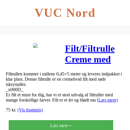
VUC Nord
Filt/Filtrulle
Creme med
Røde
Filtrullen kommer i målene 0,45×5 meter og leveres indpakket i
iskrystaller
klar plast. Denne filtrulle er en cremehvid filt med røde
iskrystaller.
0,45x5m
_x000D_
Er filt et must for dig, har vi et stort udvalg af filtruller med
mange forskellige farver. Filt er et let og blødt ma
(Læs mere)
75
kr.
(Vis fragtpris)
Læs mere »