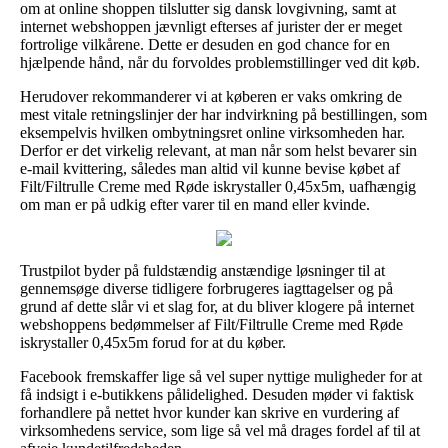
om at online shoppen tilslutter sig dansk lovgivning, samt at
internet webshoppen jævnligt efterses af jurister der er meget
fortrolige vilkårene. Dette er desuden en god chance for en
hjælpende hånd, når du forvoldes problemstillinger ved dit køb.
Herudover rekommanderer vi at køberen er vaks omkring de
mest vitale retningslinjer der har indvirkning på bestillingen, som
eksempelvis hvilken ombytningsret online virksomheden har.
Derfor er det virkelig relevant, at man når som helst bevarer sin
e-mail kvittering, således man altid vil kunne bevise købet af
Filt/Filtrulle Creme med Røde iskrystaller 0,45x5m, uafhængig
om man er på udkig efter varer til en mand eller kvinde.
Trustpilot byder på fuldstændig anstændige løsninger til at
gennemsøge diverse tidligere forbrugeres iagttagelser og på
grund af dette slår vi et slag for, at du bliver klogere på internet
webshoppens bedømmelser af Filt/Filtrulle Creme med Røde
iskrystaller 0,45x5m forud for at du køber.
Facebook fremskaffer lige så vel super nyttige muligheder for at
få indsigt i e-butikkens pålidelighed. Desuden møder vi faktisk
forhandlere på nettet hvor kunder kan skrive en vurdering af
virksomhedens service, som lige så vel må drages fordel af til at