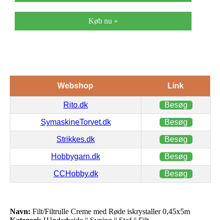
Køb nu »
Webshop
Link
Rito.dk
Besøg
SymaskineTorvet.dk
Besøg
Strikkes.dk
Besøg
Hobbygarn.dk
Besøg
CCHobby.dk
Besøg
Navn:
Filt/Filtrulle Creme med Røde iskrystaller 0,45x5m