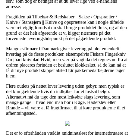
selv, som dog er betinget af at du lever lige ved e-handlens
adresse.
Fragttiden på Tilbehør & Redskaber || Sakse / Opsprætter /
Knive / Stansejern || Knive og opsprættere kan i nogle tilfælde
være ret vigtig forudsat du skal bruge produktet fluks, og af den
grund er det helt afgørende at vi kigger nærmere på det
forventede leveringstidspunkt på det pågældende produkt.
Mange e-firmaer i Danmark giver levering på blot en enkelt
hverdag på de fleste produkter, eksempelvis Fiskars Fingerkniv
Drejbart knivblad Hvid, men vær på vagt da det regnes ud fra at
ordren placeres forinden et besluttet klokkeslæt, så de kan nå at
få dit nye produkt skippet afsted før pakkemedarbejderne tager
hjem.
Flere outlets på nettet lover levering uden gebyr, men typisk er
det kun gældende hvis du indkøber for et fastsat beløb.
Alternativt må du tage den mest letkøbte slags levering, som
mange gange – hvad end man bor i Køge, Haderslev eller
Brande – vil være at få fragtfirmaet til at køre produkterne til et
afhentningssted.
Det er jo efterhånden vældig gnidningsløst for internetbrugere at