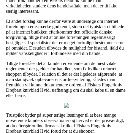
Inden folk handler i en Fiskars netbutik kunne man i
virkeligheden studere dens handelsaftale, men det er tit ikke
særlig interessant.
Et andet forslag kunne derfor være at undersøge om internet
forretningen er e-mærke godkendt, siden det typisk er et billede
på at internet butikken efterkommer den officielle danske
lovgivning, tillige med at online forretningen regelmæssigt
besigtiges af specialister der er meget fortrolige bestemmelserne
på området. Desuden tilbydes du mulighed for bistand, ifald du
møder vanskeligheder i forbindelse med din handel.
Tillige foreslåes det at kunden er vidende om de mest vitale
reglementer der gælder for handlen, som fx hvilken returret
shoppen tilbyder. I relation til det er det ligeledes afgørende, at
man stadigvæk opbevarer ens ordrekvittering, således man i
fremtiden vil kunne dokumentere ordren af Fiskars Fingerkniv
Drejbart knivblad Hvid, uafhængig om du skal købe til en dame
eller herre.
Trustpilot byder på super ærlige løsninger til at bese mange
nuværende kunders observationer og herved er det prisværdigt,
at du eftergår online firmaets kritik af Fiskars Fingerkniv
Drejbart knivblad Hvid forud for at du shopper.