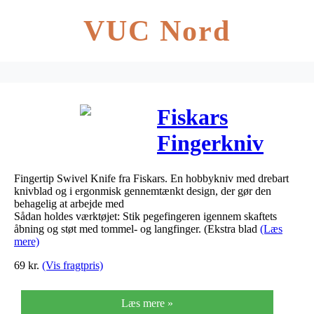
VUC Nord
Fiskars
Fingerkniv
Drejbart
Fingertip Swivel Knife fra Fiskars. En hobbykniv med drebart
knivblad Hvid
knivblad og i ergonmisk gennemtænkt design, der gør den
behagelig at arbejde med
Sådan holdes værktøjet: Stik pegefingeren igennem skaftets
åbning og støt med tommel- og langfinger. (Ekstra blad
(Læs
mere)
69
kr.
(Vis fragtpris)
Læs mere »