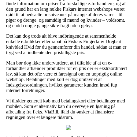
finde information om priser fra forskellige e-forhandlere, og af
den grund har en lang række Fiskars internet webshops været
nødt til at nedsætte prisniveauet på mange af deres varer – til
piger og drenge, og samtidig til mænd og kvinder – voldsomt,
og endda nogle gange sikre fragt uden gebyr.
Det kan dog trods alt blive indbringende at sammenholde
enkelte e-butikker efter rabat på Fiskars Fingerkniv Drejbart
knivblad Hvid før du gennemfører din handel, sådan at man er
tryg ved at indhente den prisbilligste pris.
Man bør dog ikke undervurdere, at i tilfælde af at en e-
forhandler afhænder produkter for en pris der er ekstraordinært
lav, så kan det ofte være et faresignal om en uoprigtig online
webshop. Betalinger med kort er dog omfavnet af
Indsigelsesordningen, hvilket garanterer kunden imod fup
internet forretninger.
Vi tilråder generelt køb med betalingskort eller betalinger med
mobilen. Som et alternativ kan du overveje en løsning på
afbetaling fra f.eks. ViaBill, ifald du ønsker at finansiere
regningen over et længere tidsrum.