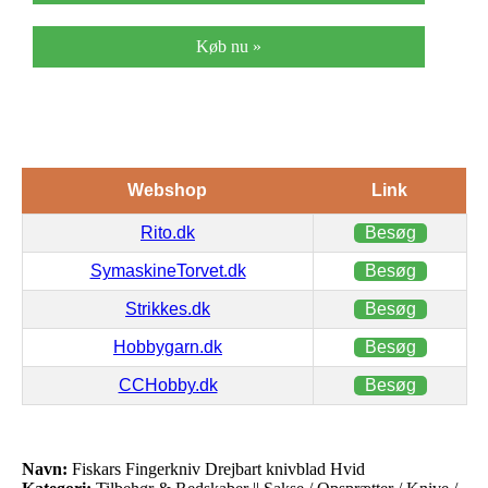
Køb nu »
Webshop
Link
Rito.dk
Besøg
SymaskineTorvet.dk
Besøg
Strikkes.dk
Besøg
Hobbygarn.dk
Besøg
CCHobby.dk
Besøg
Navn:
Fiskars Fingerkniv Drejbart knivblad Hvid