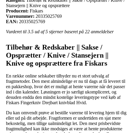
Kategori:
Tilbehør & Redskaber || Sakse / Opsprætter / Knive /
Stansejern || Knive og opsprættere
Producent:
Fiskars
Varenummer:
20335025769
EAN:
20335025769
Vurderet til
3.5
ud af 5 stjerner baseret på
22
anmeldelser
Tilbehør & Redskaber || Sakse /
Opsprætter / Knive / Stansejern ||
Knive og opsprættere fra Fiskars
En række online selskaber tilbyder nu et stort udvalg af
fragtmetoder. Den mest almindelige er nu til dags at få leveret til
en pakkeshop, hvor det er muligt at hente varerne når det passer
ind i din kalender. Løsningen er jo særligt ukompliceret, og
desuden endda den mindst kostelige leveringstype ved køb af
Fiskars Fingerkniv Drejbart knivblad Hvid.
Du kan omvendt prøve at bestille varerne til levering hjem til dig
eller ud på dit arbejde. Fragtformen er undertiden en sjat mere
bekostelig, men tillige ualmindeligt let. Den mest prisbevidste
fragtmulighed kan ikke modsiges at være at hente produkterne