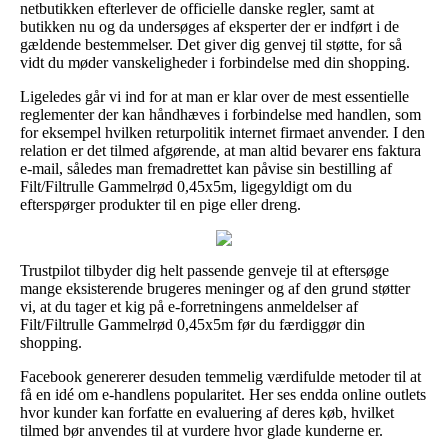
netbutikken efterlever de officielle danske regler, samt at
butikken nu og da undersøges af eksperter der er indført i de
gældende bestemmelser. Det giver dig genvej til støtte, for så
vidt du møder vanskeligheder i forbindelse med din shopping.
Ligeledes går vi ind for at man er klar over de mest essentielle
reglementer der kan håndhæves i forbindelse med handlen, som
for eksempel hvilken returpolitik internet firmaet anvender. I den
relation er det tilmed afgørende, at man altid bevarer ens faktura
e-mail, således man fremadrettet kan påvise sin bestilling af
Filt/Filtrulle Gammelrød 0,45x5m, ligegyldigt om du
efterspørger produkter til en pige eller dreng.
Trustpilot tilbyder dig helt passende genveje til at eftersøge
mange eksisterende brugeres meninger og af den grund støtter
vi, at du tager et kig på e-forretningens anmeldelser af
Filt/Filtrulle Gammelrød 0,45x5m før du færdiggør din
shopping.
Facebook genererer desuden temmelig værdifulde metoder til at
få en idé om e-handlens popularitet. Her ses endda online outlets
hvor kunder kan forfatte en evaluering af deres køb, hvilket
tilmed bør anvendes til at vurdere hvor glade kunderne er.