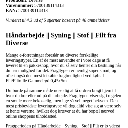
Producent:
Diverse
Varenummer:
5700139114313
EAN:
5700139114313
Vurderet til
4.3
ud af 5 stjerner baseret på
48
anmeldelser
Håndarbejde || Syning || Stof || Filt fra
Diverse
Mange e-forretninger foreslår nu diverse forskellige
leveringstyper. En af de mest anvendte er i vore dage at få
leveret til en pakkeshop, hvor du så selv henter din bestilling når
du har mulighed for det. Fragttypen er nemlig super smart, og
oftest også den mest letkøbte fragtmulighed ved køb af
Filt/Filtrulle Gammelrød 0,45x5m.
Du burde på samme måde udse dig at få ordren bragt hjem til
hvor du bor eller ud på dit arbejde. Fragttypen viser sig i regelen
en smule mere bekostelig, men lige så vel meget bekvem. Den
mest prisbevidste leveringstype vil dog altid vise sig at være selv
at hente varerne, hvilket dog kræver at du har bopæl nærved
online shoppens tilholdssted.
Fragtperioden på Håndarbejde || Syning || Stof || Filt er jo yderst