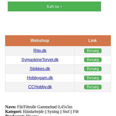
Køb nu »
Webshop
Link
Rito.dk
Besøg
SymaskineTorvet.dk
Besøg
Strikkes.dk
Besøg
Hobbygarn.dk
Besøg
CCHobby.dk
Besøg
Navn:
Filt/Filtrulle Gammelrød 0,45x5m
Kategori:
Håndarbejde || Syning || Stof || Filt