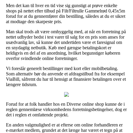
Men det kan til hver en tid vise sig gunstigt at prøve enkelte
shops på nettet efter tilbud på Filt/Filtrulle Gammelrød 0,45x5m
forud for at du gennemfører din bestilling, således at du er sikret
at modtage den skarpeste pris.
Man skal trods alt være omhyggelig med, at når en forretning på
nettet udbyder bedst i test varer til salg for en pris som anses for
usædvanlig lav, så kunne det undertiden være et faresignal om
en snydagtig netbutik. Køb med gængse betalingskort er
heldigvis en del af en anordning, hvilket begunstiger køberen
overfor svindlende online forretninger.
Vi foreslår generelt bestillinger med kort eller mobilbetaling.
Som alternativ bør du anvende et afdragstilbud fra for eksempel
ViaBill, såfremt du har til hensigt at finansiere betalingen over et
længere tidsrum.
Forud for at folk handler hos en Diverse online shop kunne de i
reglen gennemlæse virksomhedens forretningsbetingelser, dog er
det i reglen et omfattende projekt.
En anden valgmulighed er at efterse om online forhandleren er
e-mærket medlem, grundet at det længe har været et tegn på at