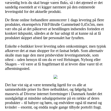
væsentlig hvis du skal bruge varen fluks, så i det øjemed er det
sandelig essentielt at vi kigger nærmere på den estimerede
leveringstid for det aktuelle produkt.
De fleste online forhandlere annoncerer 1 dags levering på flere
produkter, eksempelvis Filt/Filtrulle Gammelrød 0,45x5m, men
vær obs på at det påkræver at bestillingen indsendes forinden et
konkret tidspunkt, således at de har udsigt til at kunne nå at få
produktet skippet afsted før personalet har fyraften.
Enkelte e-butikker lover levering uden omkostninger, men typisk
afkræver det at man shopper for et fastsat beløb. Som alternativ
skulle man tage den mest prisbevidste leveringsmetode, som
oftest – uden hensyn til om du er ved Helsingør, Nyborg eller
Skagen – vil være at få fragtfirmaet til at levere dine varer til et
afhentningssted.
Det har vist sig at være temmelig ligetil for os alle at
sammenholde priser fra flere netbutikker, og følgelig har
massevis af Diverse internet forretninger i Danmark fundet det
uundgåeligt at mindske udsalgspriserne på en række af deres
produkter – til babyer og børn, og endvidere også til mænd og
kvinder – enormt, og endda nogle gange tilbyde portofri fragt.