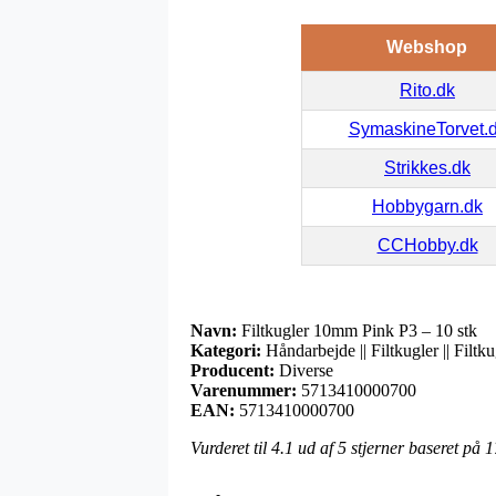
Webshop
Rito.dk
SymaskineTorvet.
Strikkes.dk
Hobbygarn.dk
CCHobby.dk
Navn:
Filtkugler 10mm Pink P3 – 10 stk
Kategori:
Håndarbejde || Filtkugler || Filt
Producent:
Diverse
Varenummer:
5713410000700
EAN:
5713410000700
Vurderet til
4.1
ud af 5 stjerner baseret på
1