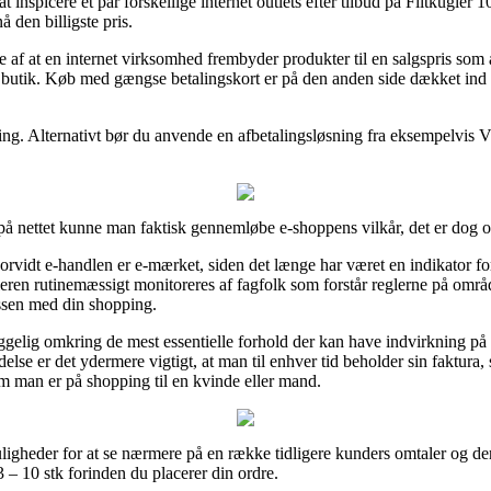
inspicere et par forskellige internet outlets efter tilbud på Filtkugle
å den billigste pris.
e af at en internet virksomhed frembyder produkter til en salgspris som a
e butik. Køb med gængse betalingskort er på den anden side dækket ind
ling. Alternativt bør du anvende en afbetalingsløsning fra eksempelvis V
på nettet kunne man faktisk gennemløbe e-shoppens vilkår, det er dog o
rvidt e-handlen er e-mærket, siden det længe har været en indikator f
ren rutinemæssigt monitoreres af fagfolk som forstår reglerne på området
ssen med din shopping.
yggelig omkring de mest essentielle forhold der kan have indvirkning p
delse er det ydermere vigtigt, at man til enhver tid beholder sin faktura,
m man er på shopping til en kvinde eller mand.
gheder for at se nærmere på en række tidligere kunders omtaler og derfo
 – 10 stk forinden du placerer din ordre.