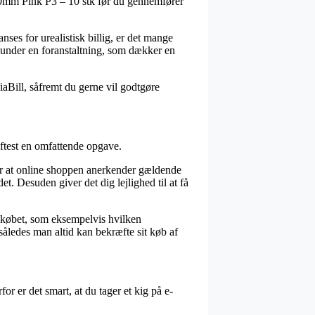
r 10mm Pink P3 – 10 stk før du gennemfører
nses for urealistisk billig, er det mange
 under en foranstaltning, som dækker en
iaBill, såfremt du gerne vil godtgøre
ftest en omfattende opgave.
or at online shoppen anerkender gældende
. Desuden giver det dig lejlighed til at få
å købet, som eksempelvis hvilken
 således man altid kan bekræfte sit køb af
r er det smart, at du tager et kig på e-