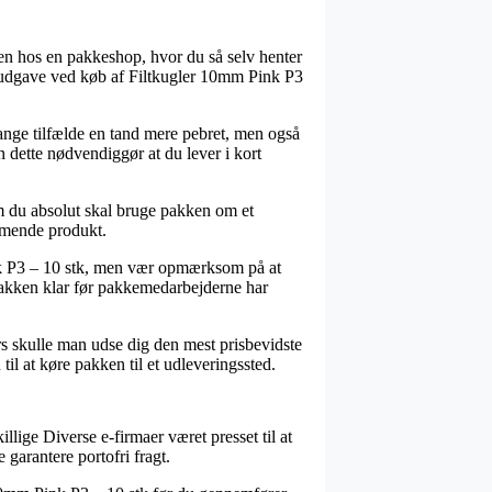
kken hos en pakkeshop, hvor du så selv henter
gsudgave ved køb af Filtkugler 10mm Pink P3
 mange tilfælde en tand mere pebret, men også
n dette nødvendiggør at du lever i kort
om du absolut skal bruge pakken om et
ommende produkt.
nk P3 – 10 stk, men vær opmærksom på at
å pakken klar før pakkemedarbejderne har
ers skulle man udse dig den mest prisbevidste
il at køre pakken til et udleveringssted.
illige Diverse e-firmaer været presset til at
 garantere portofri fragt.