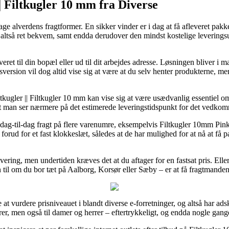
|| Filtkugler 10 mm fra Diverse
age alverdens fragtformer. En sikker vinder er i dag at få afleveret pa
er altså ret bekvem, samt endda derudover den mindst kostelige leverin
eret til din bopæl eller ud til dit arbejdes adresse. Løsningen bliver i
version vil dog altid vise sig at være at du selv henter produkterne, me
kugler || Filtkugler 10 mm kan vise sig at være usædvanlig essentiel 
 at man ser nærmere på det estimerede leveringstidspunkt for det vedk
 dag-til-dag fragt på flere varenumre, eksempelvis Filtkugler 10mm Pi
s forud for et fast klokkeslæt, således at de har mulighed for at nå at f
evering, men undertiden kræves det at du aftager for en fastsat pris. Ell
 til om du bor tæt på Aalborg, Korsør eller Sæby – er at få fragtmanden t
 at vurdere prisniveauet i blandt diverse e-forretninger, og altså har adsk
rer, men også til damer og herrer – eftertrykkeligt, og endda nogle gange