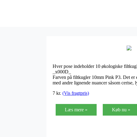
Hver pose indeholder 10 økologiske filtkugl
_x000D_
Farven på filtkugler 10mm Pink P3. Det er 
med andre lignende nuancer såsom cerise, l
7
kr.
(Vis fragtpris)
Læs mere »
Køb nu »