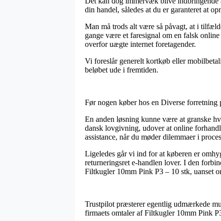
Det kan dog immervæk blive indbringende at 
din handel, således at du er garanteret at opn
Man må trods alt være så påvagt, at i tilfæld
gange være et faresignal om en falsk onlin
overfor uægte internet foretagender.
Vi foreslår generelt kortkøb eller mobilbeta
beløbet ude i fremtiden.
Før nogen køber hos en Diverse forretning 
En anden løsning kunne være at granske hvo
dansk lovgivning, udover at online forhandle
assistance, når du møder dilemmaer i proce
Ligeledes går vi ind for at køberen er omh
returneringsret e-handlen lover. I den forbin
Filtkugler 10mm Pink P3 – 10 stk, uanset o
Trustpilot præsterer egentlig udmærkede muli
firmaets omtaler af Filtkugler 10mm Pink P3