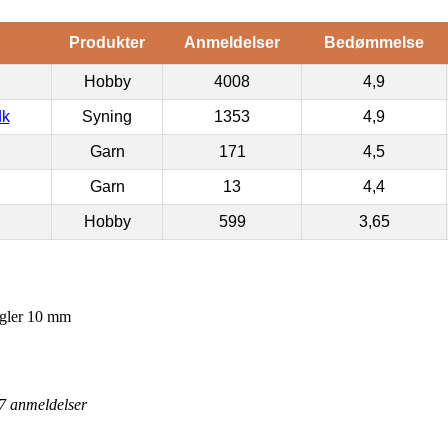
Produkter
Anmeldelser
Bedømmelse
Hobby
4008
4,9
dk
Syning
1353
4,9
Garn
171
4,5
Garn
13
4,4
Hobby
599
3,65
kugler 10 mm
7
anmeldelser