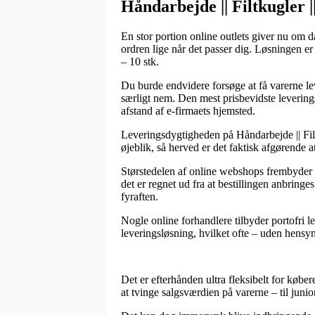
Håndarbejde || Filtkugler 
En stor portion online outlets giver nu om d
ordren lige når det passer dig. Løsningen 
– 10 stk.
Du burde endvidere forsøge at få varerne lev
særligt nem. Den mest prisbevidste leverings
afstand af e-firmaets hjemsted.
Leveringsdygtigheden på Håndarbejde || Filt
øjeblik, så herved er det faktisk afgørende
Størstedelen af online webshops frembyder
det er regnet ud fra at bestillingen anbringe
fyraften.
Nogle online forhandlere tilbyder portofri l
leveringsløsning, hvilket ofte – uden hensyn
Det er efterhånden ultra fleksibelt for købere
at tvinge salgsværdien på varerne – til junio