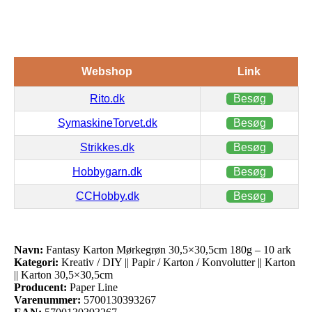
Webshop
Link
Rito.dk
Besøg
SymaskineTorvet.dk
Besøg
Strikkes.dk
Besøg
Hobbygarn.dk
Besøg
CCHobby.dk
Besøg
Navn:
Fantasy Karton Mørkegrøn 30,5×30,5cm 180g – 10 ark
Kategori:
Kreativ / DIY || Papir / Karton / Konvolutter || Karton
|| Karton 30,5×30,5cm
Producent:
Paper Line
Varenummer:
5700130393267