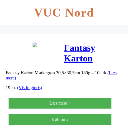
VUC Nord
Fantasy
Karton
Mørkegrøn
Fantasy Karton Mørkegrøn 30,5×30,5cm 180g – 10 ark
(Læs
30,5×30,5cm
mere)
180g – 10 ark
19
kr.
(Vis fragtpris)
Læs mere »
Køb nu »