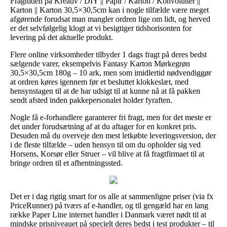
Fragttiden på Kreativ / DIY || Papir / Karton / Konvolutter ||
Karton || Karton 30,5×30,5cm kan i nogle tilfælde være meget
afgørende forudsat man mangler ordren lige om lidt, og herved
er det selvfølgelig klogt at vi besigtiger tidshorisonten for
levering på det aktuelle produkt.
Flere online virksomheder tilbyder 1 dags fragt på deres bedst
sælgende varer, eksempelvis Fantasy Karton Mørkegrøn
30,5×30,5cm 180g – 10 ark, men som imidlertid nødvendiggør
at ordren køres igennem før et besluttet klokkeslæt, med
hensynstagen til at de har udsigt til at kunne nå at få pakken
sendt afsted inden pakkepersonalet holder fyraften.
Nogle få e-forhandlere garanterer fri fragt, men for det meste er
det under forudsætning af at du aftager for en konkret pris.
Desuden må du overveje den mest letkøbte leveringsversion, der
i de fleste tilfælde – uden hensyn til om du opholder sig ved
Horsens, Korsør eller Struer – vil blive at få fragtfirmaet til at
bringe ordren til et afhentningssted.
Det er i dag rigtig smart for os alle at sammenligne priser (via fx
PriceRunner) på tværs af e-handler, og til gengæld har en lang
række Paper Line internet handler i Danmark været nødt til at
mindske prisniveauet på specielt deres bedst i test produkter – til