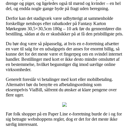
drenge og piger, og ligeledes også til mænd og kvinder – en hel
del, og endda nogle gange byde på fragt uden beregning.
Derfor kan det stadigvæk være udbytterigt at sammenholde
forskellige netshops efter rabatkoder på Fantasy Karton
Mørkegrøn 30,5×30,5cm 180g – 10 ark før du gennemfører din
bestilling, sådan at du er skudsikker på at få den prisbilligste pris.
Du bør dog være så påpasselig, at hvis en e-forretning afsætter
en vare til salg for en udsalgspris der anses for enormt billig, så
kunne det for det meste være et fingerpeg om en svindel internet
handler. Bestillinger med kort er ikke desto mindre omsluttet af
en bestemmelse, hvilket begunstiger dig imod uærlige online
virksomheder.
Generelt foreslår vi betalinger med kort eller mobilbetaling.
Alternativt bør du benytte en afbetalingsordning som
eksempelvis ViaBill, såfremt du ønsker at klare pengene over
flere uger.
Før folk shopper på en Paper Line e-forretning burde de i og for
sig betragte webshoppens regler, dog er det for det meste ikke
særlig interessant.