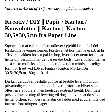
EAN:
5700130393267
Vurderet til
4.2
ud af 5 stjerner baseret på
5
anmeldelser
Kreativ / DIY || Papir / Karton /
Konvolutter || Karton || Karton
30,5×30,5cm fra Paper Line
Størstedelen af e-forhandlere udlover i øjeblikket en hel del
forskellige leveringsformer. Førstevalget hos mange er p.t. at få
afleveret pakken hos en pakkeshop, hvor det er nemt for dig at
hente din bestilling når det passer dig bedst. Leveringsformen er
altså ekstremt fleksibel, og tit derudover den mindst kostelige
form for fragt ved køb af Fantasy Karton Mørkegrøn
30,5×30,5cm 180g – 10 ark.
Du kan derudover beslutte dig for at bestille levering til din
privatbolig eller til dit arbejde. Leveringsformen bliver som
oftest en sjat dyrere, men ligeledes ekstremt ligetil. Den mest
prisbevidste løsning til levering vil dog altid være at du selv
henter ordren, som desværre står og falder med at du er lige ved
internet forretningens lager.