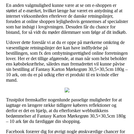
En anden valgmulighed kunne være at se om e-shoppen er
støttet af e-mærket, hvilket længe har været en antydning af at
internet virksomheden efterlever de danske retningslinjer,
foruden at online shoppen lejlighedsvis gennemses af specialister
som har indsigt i lovgivningen. Desuden får du chance for
bistand, for så vidt du møder dilemmaer som følge af dit indkøb.
Udover dette foreslår vi at du er oppe på mærkerne omkring de
væsentligste retningslinjer der kan have indflydelse på
bestillingen, som fx den ombytningsrettighed online forretningen
lover. Her er det tillige afgørende, at man når som helst beholder
ens købsbekræftelse, således man fremadrettet vil kunne påvise
sin bestilling af Fantasy Karton Mørkegrøn 30,5×30,5cm 180g –
10 ark, om du er på udkig efter et produkt til en kvinde eller
mand.
Trustpilot fremskaffer nogenlunde passelige muligheder for at
iagttage en længere række tidligere køberes reflektioner og
derfor er det en hjælp, at du efterforsker webbutikkens
bedømmelser af Fantasy Karton Mørkegrøn 30,5×30,5cm 180g
– 10 ark før du færdiggør din shopping.
Facebook forærer dig for øvrigt nogle ønskværdige chancer for