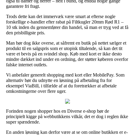
også til damer og herrer – helt i bund, og endda nogle gange
garantere fri fragt.
Trods dette kan det immervæk være smart at efterse nogle
forskellige e-handler efter rabat på Filtkugler 20mm Rød R1 –
10 stk inden du gennemfører din handel, så man er tryg ved at få
den prisbilligste pris.
Man bør dog ikke overse, at såfremt en butik på nettet sælger et
produkt til en salgspris som er utopisk tiltalende, så kan det tit
være et bevis på en svindel shop. Køb med kort er ikke desto
mindre dækket ind under en ordning, der støtter køberen overfor
falske internet outlets.
Vi anbefaler generelt shopping med kort eller MobilePay. Som
alternativ bør du udnytte en løsning på afbetaling fra for
eksempel ViaBill, i tilfælde af at du foretrækker at afbetale
omkostningerne over flere uger.
Forinden nogen shopper hos en Diverse e-shop bør de
principielt kigge på webbutikkens vilkår, det er dog i reglen ikke
super spændende.
En anden løsning kan derfor være at se om online butikken er e-