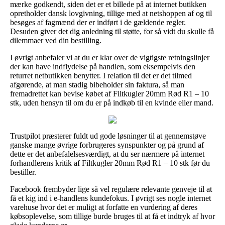
mærke godkendt, siden det er et billede på at internet butikken
opretholder dansk lovgivning, tillige med at netshoppen af og til
besøges af fagmænd der er indført i de gældende regler.
Desuden giver det dig anledning til støtte, for så vidt du skulle få
dilemmaer ved din bestilling.
I øvrigt anbefaler vi at du er klar over de vigtigste retningslinjer
der kan have indflydelse på handlen, som eksempelvis den
returret netbutikken benytter. I relation til det er det tilmed
afgørende, at man stadig bibeholder sin faktura, så man
fremadrettet kan bevise købet af Filtkugler 20mm Rød R1 – 10
stk, uden hensyn til om du er på indkøb til en kvinde eller mand.
Trustpilot præsterer fuldt ud gode løsninger til at gennemstøve
ganske mange øvrige forbrugeres synspunkter og på grund af
dette er det anbefalelsesværdigt, at du ser nærmere på internet
forhandlerens kritik af Filtkugler 20mm Rød R1 – 10 stk før du
bestiller.
Facebook frembyder lige så vel regulære relevante genveje til at
få et kig ind i e-handlens kundefokus. I øvrigt ses nogle internet
varehuse hvor det er muligt at forfatte en vurdering af deres
købsoplevelse, som tillige burde bruges til at få et indtryk af hvor