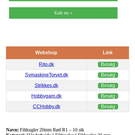
Køb nu »
Webshop
Link
Rito.dk
Besøg
SymaskineTorvet.dk
Besøg
Strikkes.dk
Besøg
Hobbygarn.dk
Besøg
CCHobby.dk
Besøg
Navn:
Filtkugler 20mm Rød R1 – 10 stk