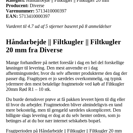
Kategori:
Håndarbejde || Filtkugler || Filtkugler 20 mm
Producent:
Diverse
Varenummer:
5713410000397
EAN:
5713410000397
Vurderet til
4.7
ud af 5 stjerner baseret på
8
anmeldelser
Håndarbejde || Filtkugler || Filtkugler
20 mm fra Diverse
Mange forhandlere på nettet foreslår i dag en hel del forskellige
løsninger til levering. Den mest anvendte er i dag
afhentningssteder, hvor du selv afhenter produkterne den dag der
passer dig. Fragttypen er jo særdeles overkommelig, og typisk
ydermere den mest betalelige fragtmetode ved køb af Filtkugler
20mm Rød R1 – 10 stk.
Du burde derudover prøve at få pakken leveret hjem til dig eller
til hvor du arbejder. Fragtmetoden bliver almindeligvis en tand
mere bekostelig, men til gengæld særdeles ukompliceret. Den
billigste slags levering er dog at du selv henter ordren, som jo
betinges af at du bor nær internet selskabets bopæl.
Fragtperioden på Håndarbejde || Filtkugler || Filtkugler 20 mm