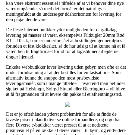
kan være ekstremt essentiel i tilfælde af at vi behøver dine nye
varer omgående, så med det formål er det naturligvis
meningsfuldt at du undersøger tidshorisonten for levering for
den pågældende vare.
De fleste internet butikker yder muligheden for dag-til-dag
levering på masser af varer, eksempelvis Filtkugler 20mm Rød
R1 – 10 stk, som er underforstået at bestillingen gennemføres
forinden et fast klokkeslæt, så de har udsigt til at kunne nå at få
varen hen til fragtfirmaet forud for at logistikmedarbejderne
drager hjemad.
Enkelte webbutikker lover levering uden gebyr, men ofte er det
under forudsætning af at der bestilles for en fastsat pris. Som
alternativ kunne du snuppe den mest prisbevidste
leveringsmanér, som i mange tilfælde – hvad end man befinder
sig tæt på Helsingør, Solrød Strand eller Bjerringbro – vil blive
at få fragtmanden til at levere din pakke til et afhentningssted.
Det er jo efterhånden yderst problemfrit for alle at finde de
laveste priser i blandt diverse online forhandlere, og ergo har
flere Diverse e-butikker været presset til at at nedsætte
prisniveauet på en række af deres varer – til børn, og endvidere