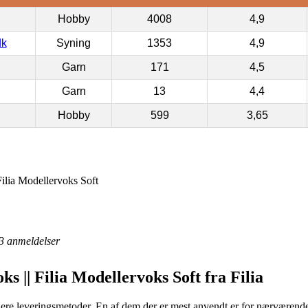
Hobby
4008
4,9
dk
Syning
1353
4,9
Garn
171
4,5
Garn
13
4,4
Hobby
599
3,65
Filia Modellervoks Soft
3
anmeldelser
ks || Filia Modellervoks Soft fra Filia
 flere leveringsmetoder. En af dem der er mest anvendt er for nærværende