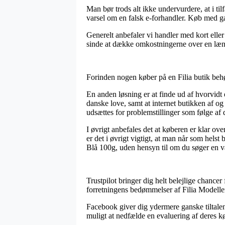
Man bør trods alt ikke undervurdere, at i tilf
varsel om en falsk e-forhandler. Køb med gæ
Generelt anbefaler vi handler med kort eller
sinde at dække omkostningerne over en læn
Forinden nogen køber på en Filia butik behøv
En anden løsning er at finde ud af hvorvidt 
danske love, samt at internet butikken af og 
udsættes for problemstillinger som følge af 
I øvrigt anbefales det at køberen er klar ove
er det i øvrigt vigtigt, at man når som helst
Blå 100g, uden hensyn til om du søger en va
Trustpilot bringer dig helt belejlige chancer
forretningens bedømmelser af Filia Modelle
Facebook giver dig ydermere ganske tiltalend
muligt at nedfælde en evaluering af deres k