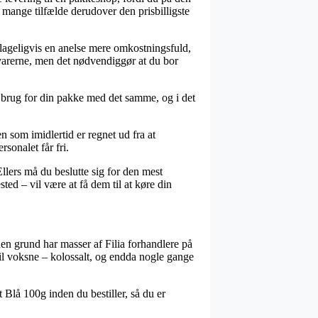
 mange tilfælde derudover den prisbilligste
klageligvis en anelse mere omkostningsfuld,
r varerne, men det nødvendiggør at du bor
r brug for din pakke med det samme, og i det
n som imidlertid er regnet ud fra at
sonalet får fri.
llers må du beslutte sig for den mest
ed – vil være at få dem til at køre din
 den grund har masser af Filia forhandlere på
 til voksne – kolossalt, og endda nogle gange
 Blå 100g inden du bestiller, så du er