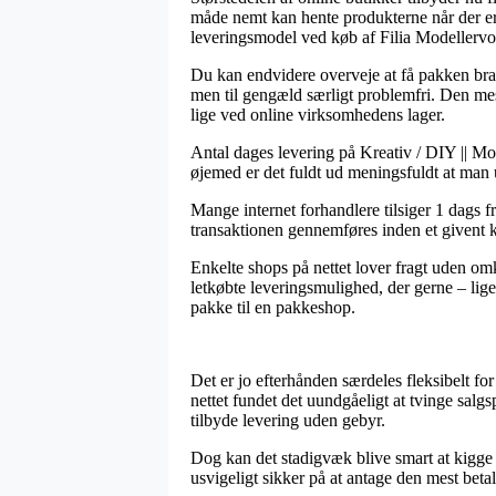
måde nemt kan hente produkterne når der er 
leveringsmodel ved køb af Filia Modellervo
Du kan endvidere overveje at få pakken brag
men til gengæld særligt problemfri. Den mest
lige ved online virksomhedens lager.
Antal dages levering på Kreativ / DIY || Mo
øjemed er det fuldt ud meningsfuldt at man
Mange internet forhandlere tilsiger 1 dags f
transaktionen gennemføres inden et givent klo
Enkelte shops på nettet lover fragt uden om
letkøbte leveringsmulighed, der gerne – lige
pakke til en pakkeshop.
Det er jo efterhånden særdeles fleksibelt for
nettet fundet det uundgåeligt at tvinge salg
tilbyde levering uden gebyr.
Dog kan det stadigvæk blive smart at kigge f
usvigeligt sikker på at antage den mest betal