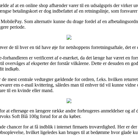
ælde af at en online shop afhænder varer til en udsalgspris der virker urea
ngse betalingskort er dog indbefattet af en retningslinje, som forsvare
 MobilePay. Som alternativ kunne du drage fordel af en afbetalingsordnin
gere periode.
er de til hver en tid have øje for netshoppens forretningsaftale, det er
e-forhandleren er verificeret af e-mærket, da det længe har været en for
til overvåges af eksperter der forstår vilkårene. Dette er desuden en god 
dit indkøb.
r de mest centrale vedtægter gældende for ordren, f.eks. hvilken returrett
 bevarer ens e-mail kvittering, således man til enhver tid vil kunne vidn
re til en kvinde eller mand.
 for at eftersøge en længere række andre forbrugeres anmeldelser og af de
rvoks Soft Blå 100g forud for at du køber.
e chancer for at få indblik i internet firmaets troværdighed. Her er der
øbsoplevelse, hvilket ligeledes kan bruges til at bedømme hvor glade ku