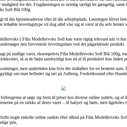
mulighed for det. Fragtløsningen er nemlig særligt let gængelig, samt i
ks Soft Blå 100g.
t til din hjemmeadresse eller til din arbejdsplads. Løsningen bliver be
 letkøbte leveringstype vil dog altid vise sig at være at du selv hente
dellervoks || Filia Modellervoks Soft kan være rigtig relevant når vi ha
 undersøger den forventede leveringsdato ved det pågældende produkt.
ragt på utallige varer, eksempelvis Filia Modellervoks Soft Blå 100g, me
kkeslæt, så at de højst sandsynligt kan nå at få produktet klar inden per
kostninger, men undertiden kun hvis der indkøbes for en bestemt sum. E
gyldigt om man befinder sig tæt på Aalborg, Frederikssund eller Hundest
 forbrugerne at søge sig frem til priser hos diverse online outlets, og af
spriserne på en række af deres varer – til babyer og børn, men ligeledes
orbi nogle enkelte online outlets efter tilbud på Filia Modellervoks Soft
elige pris.