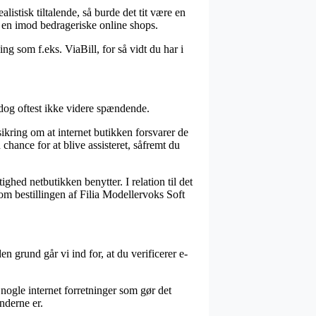
listisk tiltalende, så burde det tit være en
r en imod bedrageriske online shops.
g som f.eks. ViaBill, for så vidt du har i
 dog oftest ikke videre spændende.
sikring om at internet butikken forsvarer de
chance for at blive assisteret, såfremt du
ighed netbutikken benytter. I relation til det
e om bestillingen af Filia Modellervoks Soft
n grund går vi ind for, at du verificerer e-
 nogle internet forretninger som gør det
nderne er.