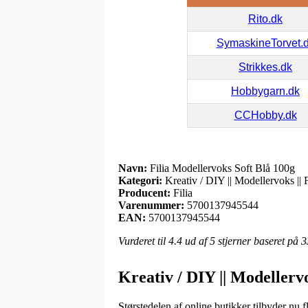
Rito.dk
SymaskineTorvet.
Strikkes.dk
Hobbygarn.dk
CCHobby.dk
Navn:
Filia Modellervoks Soft Blå 100g
Kategori:
Kreativ / DIY || Modellervoks || 
Producent:
Filia
Varenummer:
5700137945544
EAN:
5700137945544
Vurderet til
4.4
ud af 5 stjerner baseret på
3
Kreativ / DIY || Modellervo
Størstedelen af online butikker tilbyder nu