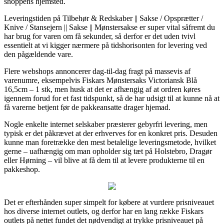
shoppens hjemsted.
Leveringstiden på Tilbehør & Redskaber || Sakse / Opsprætter /
Knive / Stansejern || Sakse || Mønstersakse er super vital såfremt du
har brug for varen om få sekunder, så derfor er det uden tvivl
essentielt at vi kigger nærmere på tidshorisonten for levering ved
den pågældende vare.
Flere webshops annoncerer dag-til-dag fragt på massevis af
varenumre, eksempelvis Fiskars Mønstersaks Victoriansk Blå
16,5cm – 1 stk, men husk at det er afhængig af at ordren køres
igennem forud for et fast tidspunkt, så de har udsigt til at kunne nå at
få varerne betjent før de pakkeansatte drager hjemad.
Nogle enkelte internet selskaber præsterer gebyrfri levering, men
typisk er det påkrævet at der erhverves for en konkret pris. Desuden
kunne man foretrække den mest betalelige leveringsmetode, hvilket
gerne – uafhængig om man opholder sig tæt på Holstebro, Dragør
eller Hørning – vil blive at få dem til at levere produkterne til en
pakkeshop.
Det er efterhånden super simpelt for købere at vurdere prisniveauet
hos diverse internet outlets, og derfor har en lang række Fiskars
outlets på nettet fundet det nødvendigt at trykke prisniveauet på