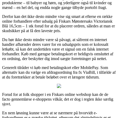
produkterne – til babyer og børn, og yderligere også til kvinder og
mænd – en hel del, og endda nogle gange tilbyde portofri fragt.
Derfor kan det ikke desto mindre vise sig smart at efterse en række
online forhandlere efter udsalg på Fiskars Mønstersaks Victoriansk
Blå 16,5cm – 1 stk forud for at du placerer ordren, således at man er
skudsikker på at få den laveste pris.
Du bør ikke desto mindre være så påvagt, at såfremt en internet
handler afhænder deres varer for en udsalgspris som er kolossalt
letkøbt, så kan det undertiden være et signal om en falsk internet
forhandler. Køb med gængse betalingskort er heldigvis omsluttet af
en ordning, der beskytter dig imod uægte forretninger på nettet.
Generelt tilråder vi køb med betalingskort eller MobilePay. Som
alternativ kan du vælge en afdragsordning fra fx ViaBill, i tilfælde af
at du foretrækker at betale beløbet over et længere tidsrum.
Forud for at folk shopper i en Fiskars online webshop kan de de
facto gennemlæse e-shoppens vilkår, det er dog i reglen ikke særlig
sjovt.
En nem løsning kunne være at se nærmere på hvorvidt e-
forhandleren er e-mærke tilsluttet, eftersom det almindeligvis er et