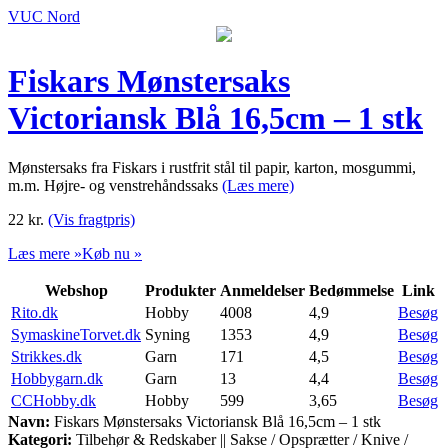
VUC Nord
Fiskars Mønstersaks
Victoriansk Blå 16,5cm – 1 stk
Mønstersaks fra Fiskars i rustfrit stål til papir, karton, mosgummi,
m.m. Højre- og venstrehåndssaks
(Læs mere)
22
kr.
(Vis fragtpris)
Læs mere »
Køb nu »
Webshop
Produkter
Anmeldelser
Bedømmelse
Link
Rito.dk
Hobby
4008
4,9
Besøg
SymaskineTorvet.dk
Syning
1353
4,9
Besøg
Strikkes.dk
Garn
171
4,5
Besøg
Hobbygarn.dk
Garn
13
4,4
Besøg
CCHobby.dk
Hobby
599
3,65
Besøg
Navn:
Fiskars Mønstersaks Victoriansk Blå 16,5cm – 1 stk
Kategori:
Tilbehør & Redskaber || Sakse / Opsprætter / Knive /