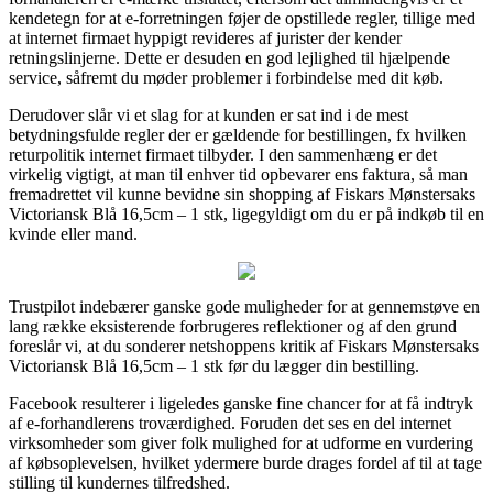
kendetegn for at e-forretningen føjer de opstillede regler, tillige med
at internet firmaet hyppigt revideres af jurister der kender
retningslinjerne. Dette er desuden en god lejlighed til hjælpende
service, såfremt du møder problemer i forbindelse med dit køb.
Derudover slår vi et slag for at kunden er sat ind i de mest
betydningsfulde regler der er gældende for bestillingen, fx hvilken
returpolitik internet firmaet tilbyder. I den sammenhæng er det
virkelig vigtigt, at man til enhver tid opbevarer ens faktura, så man
fremadrettet vil kunne bevidne sin shopping af Fiskars Mønstersaks
Victoriansk Blå 16,5cm – 1 stk, ligegyldigt om du er på indkøb til en
kvinde eller mand.
Trustpilot indebærer ganske gode muligheder for at gennemstøve en
lang række eksisterende forbrugeres reflektioner og af den grund
foreslår vi, at du sonderer netshoppens kritik af Fiskars Mønstersaks
Victoriansk Blå 16,5cm – 1 stk før du lægger din bestilling.
Facebook resulterer i ligeledes ganske fine chancer for at få indtryk
af e-forhandlerens troværdighed. Foruden det ses en del internet
virksomheder som giver folk mulighed for at udforme en vurdering
af købsoplevelsen, hvilket ydermere burde drages fordel af til at tage
stilling til kundernes tilfredshed.