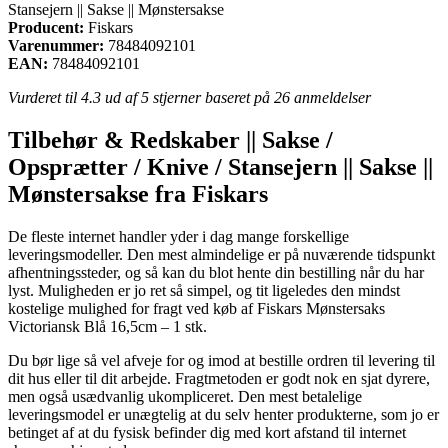
Stansejern || Sakse || Mønstersakse
Producent:
Fiskars
Varenummer:
78484092101
EAN:
78484092101
Vurderet til
4.3
ud af 5 stjerner baseret på
26
anmeldelser
Tilbehør & Redskaber || Sakse /
Opsprætter / Knive / Stansejern || Sakse ||
Mønstersakse fra Fiskars
De fleste internet handler yder i dag mange forskellige
leveringsmodeller. Den mest almindelige er på nuværende tidspunkt
afhentningssteder, og så kan du blot hente din bestilling når du har
lyst. Muligheden er jo ret så simpel, og tit ligeledes den mindst
kostelige mulighed for fragt ved køb af Fiskars Mønstersaks
Victoriansk Blå 16,5cm – 1 stk.
Du bør lige så vel afveje for og imod at bestille ordren til levering til
dit hus eller til dit arbejde. Fragtmetoden er godt nok en sjat dyrere,
men også usædvanlig ukompliceret. Den mest betalelige
leveringsmodel er unægtelig at du selv henter produkterne, som jo er
betinget af at du fysisk befinder dig med kort afstand til internet