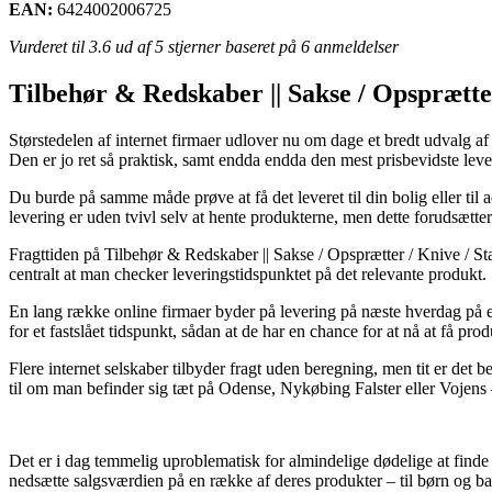
EAN:
6424002006725
Vurderet til
3.6
ud af 5 stjerner baseret på
6
anmeldelser
Tilbehør & Redskaber || Sakse / Opsprætter 
Størstedelen af internet firmaer udlover nu om dage et bredt udvalg af
Den er jo ret så praktisk, samt endda endda den mest prisbevidste l
Du burde på samme måde prøve at få det leveret til din bolig eller til
levering er uden tvivl selv at hente produkterne, men dette forudsætter
Fragttiden på Tilbehør & Redskaber || Sakse / Opsprætter / Knive / Sta
centralt at man checker leveringstidspunktet på det relevante produkt.
En lang række online firmaer byder på levering på næste hverdag på 
for et fastslået tidspunkt, sådan at de har en chance for at nå at få pr
Flere internet selskaber tilbyder fragt uden beregning, men tit er det b
til om man befinder sig tæt på Odense, Nykøbing Falster eller Vojens – 
Det er i dag temmelig uproblematisk for almindelige dødelige at finde de
nedsætte salgsværdien på en række af deres produkter – til børn og ba