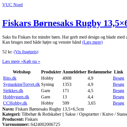
VUC Nord
Fiskars Børnesaks Rugby 13,5×
Saks fra Fiskars for mindre børn. Har greb med design og blade med a
Kan bruges med både højre og venstre hånd
(Læs mere)
52
kr.
(Vis fragtpris)
Læs mere »
Køb nu »
Webshop
Produkter
Anmeldelser
Bedømmelse
Link
Rito.dk
Hobby
4008
4,9
Besøg
SymaskineTorvet.dk
Syning
1353
4,9
Besøg
Strikkes.dk
Garn
171
4,5
Besøg
Hobbygarn.dk
Garn
13
4,4
Besøg
CCHobby.dk
Hobby
599
3,65
Besøg
Navn:
Fiskars Børnesaks Rugby 13,5×6,5cm
Kategori:
Tilbehør & Redskaber || Sakse / Opsprætter / Knive / Stanse
Producent:
Fiskars
Varenummer:
6424002006725