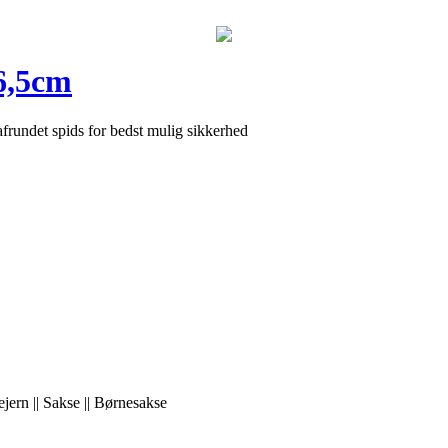
6,5cm
frundet spids for bedst mulig sikkerhed
jern || Sakse || Børnesakse