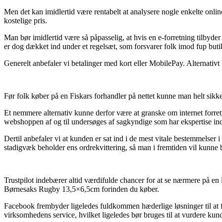
Men det kan imidlertid være rentabelt at analysere nogle enkelte onli
kostelige pris.
Man bør imidlertid være så påpasselig, at hvis en e-forretning tilbyder
er dog dækket ind under et regelsæt, som forsvarer folk imod fup butik
Generelt anbefaler vi betalinger med kort eller MobilePay. Alternativt 
Før folk køber på en Fiskars forhandler på nettet kunne man helt sikke
Et nemmere alternativ kunne derfor være at granske om internet forret
webshoppen af og til undersøges af sagkyndige som har ekspertise inden
Dertil anbefaler vi at kunden er sat ind i de mest vitale bestemmelser 
stadigvæk beholder ens ordrekvittering, så man i fremtiden vil kunne
Trustpilot indebærer altid værdifulde chancer for at se nærmere på e
Børnesaks Rugby 13,5×6,5cm forinden du køber.
Facebook frembyder ligeledes fuldkommen hæderlige løsninger til at f
virksomhedens service, hvilket ligeledes bør bruges til at vurdere kun