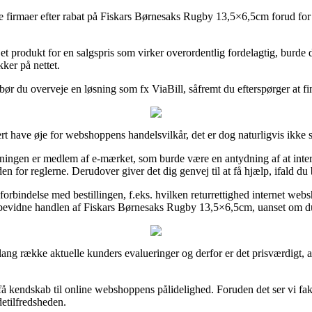
ne firmaer efter rabat på Fiskars Børnesaks Rugby 13,5×6,5cm forud for 
 et produkt for en salgspris som virker overordentlig fordelagtig, burde 
ker på nettet.
bør du overveje en løsning som fx ViaBill, såfremt du efterspørger at fi
rt have øje for webshoppens handelsvilkår, det er dog naturligvis ikke s
ningen er medlem af e-mærket, som burde være en antydning af at internet
 for reglerne. Derudover giver det dig genvej til at få hjælp, ifald du b
i forbindelse med bestillingen, f.eks. hvilken returrettighed internet we
 bevidne handlen af Fiskars Børnesaks Rugby 13,5×6,5cm, uanset om du e
n lang række aktuelle kunders evalueringer og derfor er det prisværdigt
å kendskab til online webshoppens pålidelighed. Foruden det ser vi fa
detilfredsheden.