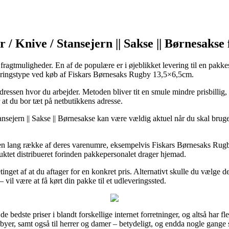
/ Knive / Stansejern || Sakse || Børnesakse 
 fragtmuligheder. En af de populære er i øjeblikket levering til en pakk
everingstype ved køb af Fiskars Børnesaks Rugby 13,5×6,5cm.
 adressen hvor du arbejder. Metoden bliver tit en smule mindre prisbillig
 at du bor tæt på netbutikkens adresse.
nsejern || Sakse || Børnesakse kan være vældig aktuel når du skal bruge 
en lang række af deres varenumre, eksempelvis Fiskars Børnesaks Rugb
oduktet distribueret forinden pakkepersonalet drager hjemad.
etinget af at du aftager for en konkret pris. Alternativt skulle du vælge 
vil være at få kørt din pakke til et udleveringssted.
 bedste priser i blandt forskellige internet forretninger, og altså har f
byer, samt også til herrer og damer – betydeligt, og endda nogle gange s