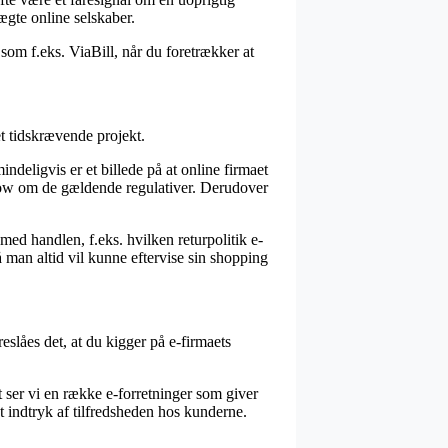
uægte online selskaber.
 som f.eks. ViaBill, når du foretrækker at
et tidskrævende projekt.
eligvis er et billede på at online firmaet
whow om de gældende regulativer. Derudover
d handlen, f.eks. hvilken returpolitik e-
å man altid vil kunne eftervise sin shopping
eslåes det, at du kigger på e-firmaets
 ser vi en række e-forretninger som giver
t indtryk af tilfredsheden hos kunderne.