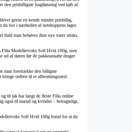
r den prisbilligste fragtløsning ved køb af
 bliver gerne en kende mindre prisbillig,
at du bor i nærheden af netshoppens lager.
el ifald man behøver dine nye varer straks,
s Filia Modellervoks Soft Hvid 100g, som
rne ud af døren før de pakkeansatte drager
ør man foretrække den billigste
 bringe ordren til et afhentningssted.
g til tak har langt de fleste Filia online
g også til mænd og kvinder – betragteligt,
odellervoks Soft Hvid 100g forud for at du
ofte være et faresignal om en uoprigtig