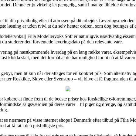
r det. Denne er jo virkelig let gængelig, samt i mange tilfælde derudove
t til din privatbolig eller til adressen på dit arbejde. Leveringsmetoden
te løsning er uden tvivl at du selv henter ordren, som dog betinges af 
dellervoks || Filia Modellervoks Soft er naturligvis usædvanlig essenti
 at du studerer den forventede leveringsdato på den relevante vare.
levering på næstkommende hverdag på en lang række varer, eksempelvi
t fast klokkeslæt, med det formål at de har mulighed for at nå at få vare
gebyr, men tit kun når der aftages for en konkret pris. Som alternativ b
 nær Roskilde, Skive eller Svenstrup – vil blive at få fragtmanden til at
 købere at finde frem til de bedste priser hos forskellige e-forretninger, o
rmindske salgsværdien på deres varer – til piger og drenge, og samtidi
ring.
t se nærmere på visse internet shops i Danmark efter tilbud på Filia M
 at få fat i den prisbilligste pris.
fsætter varer til salg for en pris som er hamrende tiltalende, så bør det 