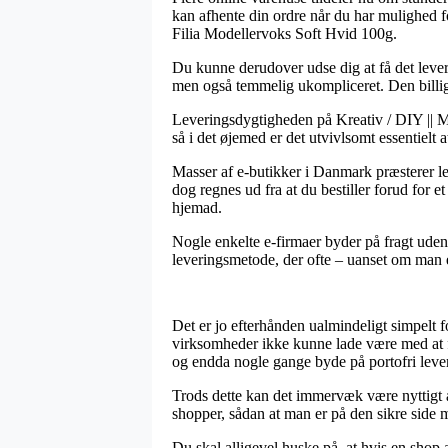
kan afhente din ordre når du har mulighed fo
Filia Modellervoks Soft Hvid 100g.
Du kunne derudover udse dig at få det levere
men også temmelig ukompliceret. Den billigs
Leveringsdygtigheden på Kreativ / DIY || Mo
så i det øjemed er det utvivlsomt essentielt
Masser af e-butikker i Danmark præsterer 
dog regnes ud fra at du bestiller forud for e
hjemad.
Nogle enkelte e-firmaer byder på fragt uden 
leveringsmetode, der ofte – uanset om man er
Det er jo efterhånden ualmindeligt simpelt for
virksomheder ikke kunne lade være med at fo
og endda nogle gange byde på portofri leve
Trods dette kan det immervæk være nyttigt a
shopper, sådan at man er på den sikre side med
Du skal alligevel huske på, at hvis en shop a