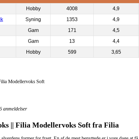
Hobby
4008
4,9
dk
Syning
1353
4,9
Garn
171
4,5
Garn
13
4,4
Hobby
599
3,65
Filia Modellervoks Soft
6
anmeldelser
ks || Filia Modellervoks Soft fra Filia
 alverdens former for fragt. En af de mest benyttede er i vore dage at få