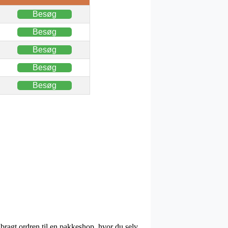
Besøg
Besøg
Besøg
Besøg
Besøg
 bragt ordren til en pakkeshop, hvor du selv