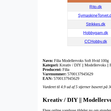
Rito.dk
SymaskineTorvet.
Strikkes.dk
Hobbygarn.dk
CCHobby.dk
Navn:
Filia Modellervoks Soft Hvid 100g
Kategori:
Kreativ / DIY || Modellervoks || 
Producent:
Filia
Varenummer:
5700137945629
EAN:
5700137945629
Vurderet til
4.9
ud af 5 stjerner baseret på
3
Kreativ / DIY || Modellervo
Flere online varehuse tildeler nu om stunder