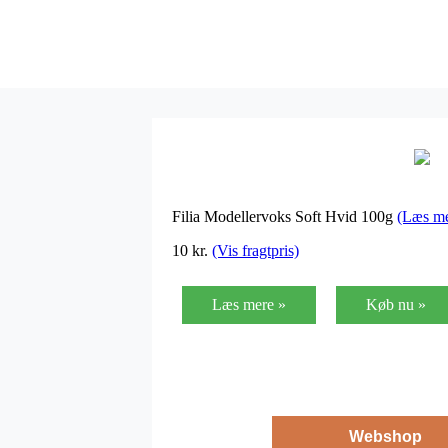
Filia Modellervoks Soft Hvid 100g
(Læs me
10
kr.
(Vis fragtpris)
Læs mere »
Køb nu »
Webshop