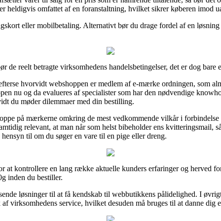
 er heldigvis omfattet af en foranstaltning, hvilket sikrer køberen imod 
skort eller mobilbetaling. Alternativt bør du drage fordel af en løsning
r bør de reelt betragte virksomhedens handelsbetingelser, det er dog bare 
fterse hvorvidt webshoppen er medlem af e-mærke ordningen, som almind
tshoppen nu og da evalueres af specialister som har den nødvendige kno
så vidt du møder dilemmaer med din bestilling.
r oppe på mærkerne omkring de mest vedkommende vilkår i forbindelse me
amtidig relevant, at man når som helst bibeholder ens kvitteringsmail, s
ensyn til om du søger en vare til en pige eller dreng.
or at kontrollere en lang række aktuelle kunders erfaringer og herved for
g inden du bestiller.
nde løsninger til at få kendskab til webbutikkens pålidelighed. I øvrigt
 af virksomhedens service, hvilket desuden må bruges til at danne dig e