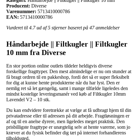
Kategori:
Håndarbejde || Filtkugler || Filtkugler 10 mm
Producent:
Diverse
Varenummer:
5713410000786
EAN:
5713410000786
Vurderet til
4.7
ud af 5 stjerner baseret på
47
anmeldelser
Håndarbejde || Filtkugler || Filtkugler
10 mm fra Diverse
En stor portion online outlets tildeler heldigvis diverse
forskellige fragttyper. Den mest almindelige er nu om stunder at
få bragt ordren til en pakkeshop, fordi det så er super fleksibelt
for dig at kunne hente produkterne når du har lyst. Den er
nemlig ret så let gængelig, samt i mange tilfælde ligeledes den
mindst kostelige leveringsmanér ved køb af Filtkugler 10mm
Lavendel V2 – 10 stk.
Du kan endvidere foretrække at vælge at få udbragt hjem til din
privatadresse eller til adressen på dit arbejde. Fragtløsningen er
af og til en anelse dyrere, men ligeledes meget praktisk. Den
prisbilligste fragttype er unægtelig selv at hente varerne, som jo
kræver at du fysisk befinder dig tæt på internet forhandlerens
tilholdssted.