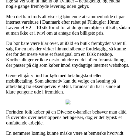
lige så vel som til mænd og kvinder – betragteligt, og endda
nogle gange frembyde levering uden gebyr.
Men det kan trods alt vise sig lønnende at sammenholde et par
internet varehuse i Danmark efter rabat på Filtkugler 10mm
Lavendel V2 – 10 stk forud for at du gennemfører dit køb, sådan
at man ikke er i tvivl om at antage den billigste pris.
Du bør bare være klar over, at ifald en butik frembyder varer til
salg for en pris der virker himmelråbende fordelagtig, så kunne
det for det meste være et faresignal om en falsk netshop.
Kortbetalinger er ikke desto mindre en del af en foranstaltning,
der passer på dig som køber imod snydagtige internet webshops.
Generelt går vi ind for køb med betalingskort eller
mobilbetaling. Som alternativ kan du vælge en løsning på
afbetaling fra eksempelvis ViaBill, forudsat du har i sinde at
klare pengene ude i fremtiden.
Forinden folk køber på en Diverse e-handler behøver man altid
få overblik over netshoppens betingelser, dog er det typisk et
omfattende arbejde.
En nemmere løsning kunne måske være at bemærke hvorvidt