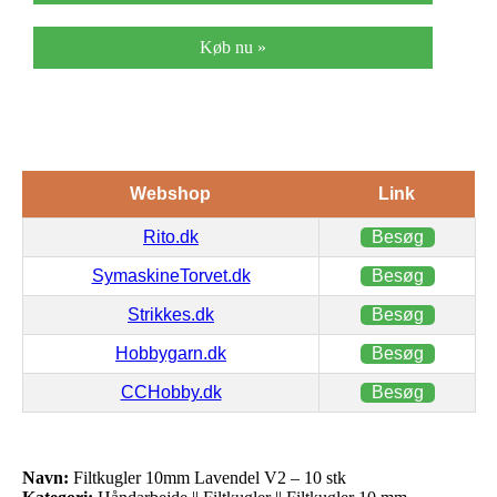
Køb nu »
Webshop
Link
Rito.dk
Besøg
SymaskineTorvet.dk
Besøg
Strikkes.dk
Besøg
Hobbygarn.dk
Besøg
CCHobby.dk
Besøg
Navn:
Filtkugler 10mm Lavendel V2 – 10 stk