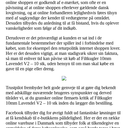
online shoppen er godkendt af e-mærket, som ofte er en
påvisning af at online shoppen efterlever gældende dansk
lovgivning, og at online forhandleren lejlighedsvis føres tilsyn
med af sagkyndige der kender til vedtægterne på området.
Desuden tilbydes du anledning til at få bistand, hvis du oplever
vanskeligheder som følge af dit indkøb.
Derudover er det prisværdigt at kunden er sat ind i de
fundamentale bestemmelser der spiller ind i forbindelse med
købet, som for eksempel den returpolitik internet shoppen lover.
Her er det desuden vigtigt, at man stadigvæk sikrer sin faktura,
så man til enhver tid kan påvise sit køb af Filtkugler 10mm
Lavendel V2 – 10 stk, uden hensyn til om man skal købe en
gave til en pige eller dreng.
Trustpilot frembyder helt gode genveje til at gøre dig bekendt
med adskillige nuværende brugeres synspunkter og derved
tilråder vi, at du gransker online firmaets kritik af Filtkugler
10mm Lavendel V2 – 10 stk inden du lægger din bestilling.
Facebook tilbyder dig for øvrigt fuldt ud fantastiske løsninger til
at få kendskab til e-butikkens pålidelighed. Her er der en række
online varehuse i Danmark som tilbyder folk at tilkendegive en