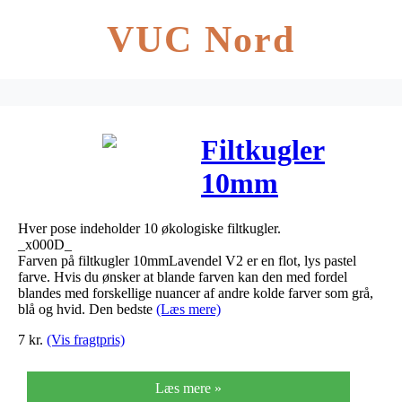
VUC Nord
Filtkugler
10mm
Lavendel V2 –
Hver pose indeholder 10 økologiske filtkugler.
10 stk
_x000D_
Farven på filtkugler 10mmLavendel V2 er en flot, lys pastel
farve. Hvis du ønsker at blande farven kan den med fordel
blandes med forskellige nuancer af andre kolde farver som grå,
blå og hvid. Den bedste
(Læs mere)
7
kr.
(Vis fragtpris)
Læs mere »