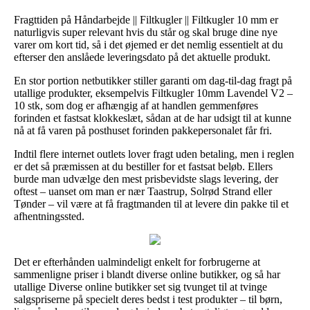
Fragttiden på Håndarbejde || Filtkugler || Filtkugler 10 mm er
naturligvis super relevant hvis du står og skal bruge dine nye
varer om kort tid, så i det øjemed er det nemlig essentielt at du
efterser den anslåede leveringsdato på det aktuelle produkt.
En stor portion netbutikker stiller garanti om dag-til-dag fragt på
utallige produkter, eksempelvis Filtkugler 10mm Lavendel V2 –
10 stk, som dog er afhængig af at handlen gemmenføres
forinden et fastsat klokkeslæt, sådan at de har udsigt til at kunne
nå at få varen på posthuset forinden pakkepersonalet får fri.
Indtil flere internet outlets lover fragt uden betaling, men i reglen
er det så præmissen at du bestiller for et fastsat beløb. Ellers
burde man udvælge den mest prisbevidste slags levering, der
oftest – uanset om man er nær Taastrup, Solrød Strand eller
Tønder – vil være at få fragtmanden til at levere din pakke til et
afhentningssted.
Det er efterhånden ualmindeligt enkelt for forbrugerne at
sammenligne priser i blandt diverse online butikker, og så har
utallige Diverse online butikker set sig tvunget til at tvinge
salgspriserne på specielt deres bedst i test produkter – til børn,