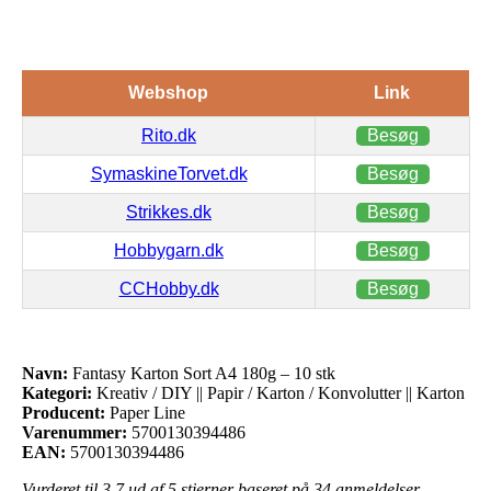
Webshop
Link
Rito.dk
Besøg
SymaskineTorvet.dk
Besøg
Strikkes.dk
Besøg
Hobbygarn.dk
Besøg
CCHobby.dk
Besøg
Navn:
Fantasy Karton Sort A4 180g – 10 stk
Kategori:
Kreativ / DIY || Papir / Karton / Konvolutter || Karton
Producent:
Paper Line
Varenummer:
5700130394486
EAN:
5700130394486
Vurderet til
3.7
ud af 5 stjerner baseret på
34
anmeldelser