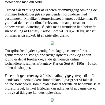
forbindelse med din ordre.
Tilmed slår vi et slag for at køberen er omhyggelig omkring de
primære forhold der gør sig gældende i forbindelse med
bestillingen, fx hvilken returneringsret internet butikken har. På
grund af dette er det tilmed relevant, at man permanent
opbevarer sin kvittering, således man i fremtiden kan bekræfte
sin bestilling af Fantasy Karton Sort A4 180g – 10 stk, uanset
om man er på indkøb til en pige eller dreng.
Trustpilot frembyder egentlig fordelagtige chancer for at
gennemrode en stor gruppe øvrige køberes kritik og af den
grund er det at foretrække, at du gennemgår online
forhandlerens ratings af Fantasy Karton Sort A4 180g – 10 stk
inden du shopper.
Facebook genererer også faktisk uafhængige genveje til at få
kendskab til netbutikkens kundefokus. I øvrigt ser vi faktisk
online forhandlere som tilbyder folk at forfatte en bedømmelse af
ordreforløbet, hvilket ligeledes kan udnyttes til at danne dig et
indtryk af tidligere kunders oplevelser.