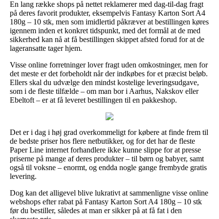
En lang række shops på nettet reklamerer med dag-til-dag fragt
på deres favorit produkter, eksempelvis Fantasy Karton Sort A4
180g – 10 stk, men som imidlertid påkræver at bestillingen køres
igennem inden et konkret tidspunkt, med det formål at de med
sikkerhed kan nå at få bestillingen skippet afsted forud for at de
lageransatte tager hjem.
Visse online forretninger lover fragt uden omkostninger, men for
det meste er det forbeholdt når der indkøbes for et præcist beløb.
Ellers skal du udvælge den mindst kostelige leveringsudgave,
som i de fleste tilfælde – om man bor i Aarhus, Nakskov eller
Ebeltoft – er at få leveret bestillingen til en pakkeshop.
Det er i dag i høj grad overkommeligt for købere at finde frem til
de bedste priser hos flere netbutikker, og for det har de fleste
Paper Line internet forhandlere ikke kunne slippe for at presse
priserne på mange af deres produkter – til børn og babyer, samt
også til voksne – enormt, og endda nogle gange frembyde gratis
levering.
Dog kan det alligevel blive lukrativt at sammenligne visse online
webshops efter rabat på Fantasy Karton Sort A4 180g – 10 stk
før du bestiller, således at man er sikker på at få fat i den