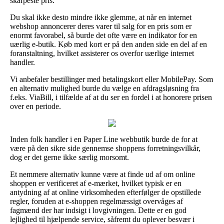
skarpeste pris.
Du skal ikke desto mindre ikke glemme, at når en internet
webshop annoncerer deres varer til salg for en pris som er
enormt favorabel, så burde det ofte være en indikator for en
uærlig e-butik. Køb med kort er på den anden side en del af en
foranstaltning, hvilket assisterer os overfor uærlige internet
handler.
Vi anbefaler bestillinger med betalingskort eller MobilePay. Som
en alternativ mulighed burde du vælge en afdragsløsning fra
f.eks. ViaBill, i tilfælde af at du ser en fordel i at honorere prisen
over en periode.
Inden folk handler i en Paper Line webbutik burde de for at
være på den sikre side gennemse shoppens forretningsvilkår,
dog er det gerne ikke særlig morsomt.
Et nemmere alternativ kunne være at finde ud af om online
shoppen er verificeret af e-mærket, hvilket typisk er en
antydning af at online virksomheden efterfølger de opstillede
regler, foruden at e-shoppen regelmæssigt overvåges af
fagmænd der har indsigt i lovgivningen. Dette er en god
lejlighed til hjælpende service, såfremt du oplever besvær i