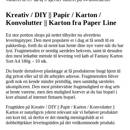
Kreativ / DIY || Papir / Karton /
Konvolutter || Karton fra Paper Line
En stor portion shops på nettet tilbyder nu alverdens
leveringstyper. Den mest populære er i dag at få sendt til en
pakkeshop, fordi du så nemt kan hente dine nye varer når du har
lyst. Fragtmetoden er nemlig særdeles bekvem, samt tit desuden
den mest letkøbte metode til levering ved køb af Fantasy Karton
Sort A4 180g – 10 stk.
Du burde derudover planlægge at få produkterne bragt hjem til
dig privat eller ud til dit arbejdes adresse. Fragtmetoden bliver
godt nok en kende mindre prisbillig, men samtidig særdeles
ukompliceret. Den mest prisbevidste fragtmulighed er dog selv
at hente varerne, men den mulighed kræver at du har bopæl i
kort afstand af internet firmaets bopæl.
Fragttiden på Kreativ / DIY || Papir / Karton / Konvolutter ||
Karton er naturligvis yderst relevant når vi behøver produktet
om kort tid, så derfor er det rimelig meningsfuldt at vi
dobbelttjekker leveringstiden på det vedkommende produkt.