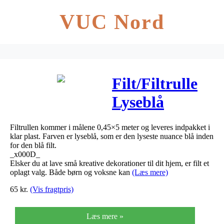
VUC Nord
Filt/Filtrulle
Lyseblå
0,45x5m
Filtrullen kommer i målene 0,45×5 meter og leveres indpakket i
klar plast. Farven er lyseblå, som er den lyseste nuance blå inden
for den blå filt.
_x000D_
Elsker du at lave små kreative dekorationer til dit hjem, er filt et
oplagt valg. Både børn og voksne kan
(Læs mere)
65
kr.
(Vis fragtpris)
Læs mere »