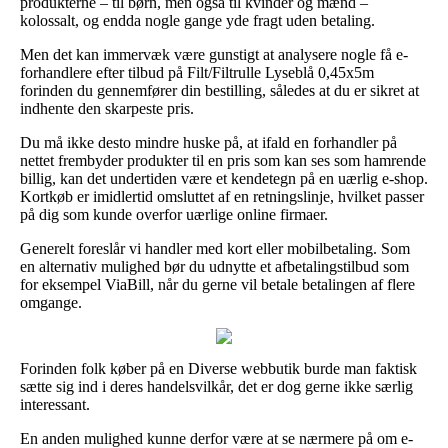
produkterne – til børn, men også til kvinder og mænd –
kolossalt, og endda nogle gange yde fragt uden betaling.
Men det kan immervæk være gunstigt at analysere nogle få e-
forhandlere efter tilbud på Filt/Filtrulle Lyseblå 0,45x5m
forinden du gennemfører din bestilling, således at du er sikret at
indhente den skarpeste pris.
Du må ikke desto mindre huske på, at ifald en forhandler på
nettet frembyder produkter til en pris som kan ses som hamrende
billig, kan det undertiden være et kendetegn på en uærlig e-shop.
Kortkøb er imidlertid omsluttet af en retningslinje, hvilket passer
på dig som kunde overfor uærlige online firmaer.
Generelt foreslår vi handler med kort eller mobilbetaling. Som
en alternativ mulighed bør du udnytte et afbetalingstilbud som
for eksempel ViaBill, når du gerne vil betale betalingen af flere
omgange.
Forinden folk køber på en Diverse webbutik burde man faktisk
sætte sig ind i deres handelsvilkår, det er dog gerne ikke særlig
interessant.
En anden mulighed kunne derfor være at se nærmere på om e-