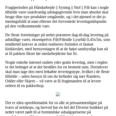
Fragtperioden på Håndarbejde || Syning || Stof || Filt kan i nogle
tilfælde være usædvanlig udslagsgivende hvis man absolut skal
bruge dine nye produkter omgående, og i det øjemed er det jo
meningsfuldt at man efterser det forventede leveringstidspunkt
på den vedkommende vare.
De fleste forretninger på nettet præsterer dag-til-dag levering på
adskillige varer, eksempelvis Filt/Filtrulle Lyseblå 0,45x5m, som
imidlertid kræver at orden realiseres forinden et fastsat
klokkeslæt, med hensynstagen til at de højst sandsynligt kan nå
at få pakken fikset før medarbejderne har fri.
Nogle enkelte internet outlets yder gratis levering, men i reglen
er det betinget af at der bestilles for en bestemt sum. Derudover
skal man tage den mest letkøbte leveringstype, hvilket i de fleste
tilfælde – uden hensyn til om du befinder sig nær Randers,
Odder eller Skjern – vil være at få fragtmanden til at levere
ordren til en pakkeshop.
Det er ultra uproblematisk for os alle at prissammenligne på
tværs af netshops, og herved har en hel del Diverse butikker på
nettet været nødt til at formindske udsalgspriserne på