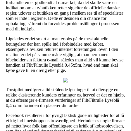
forhandleren er godkendt af e-mærket, da det skulle være en
indikation om at e-butikken retter sig efter de officielle danske
regler, udover at butikken en gang i mellem ses til af specialister
som er inde i reglerne. Dette er desuden din chance for
opbakning, såfremt du forvoldes problemstillinger i processen
med dit indkøb.
Ligeledes er det smart at man er obs på de mest aktuelle
betingelser der kan spille ind i forbindelse med købet,
eksempelvis hvilken returret internet forretningen lover. I den
relation er det på samme måde vigtigt, at man permanent
bibeholder sin faktura e-mail, således man altid vil kunne bevise
handlen af Filt/Filtrulle Lyseblå 0,45x5m, hvad end man skal
købe gave til en dreng eller pige.
Trustpilot medfører altid strålende løsninger til at eftersøge en
række eksisterende kunders erfaringer og herved er det en hjælp,
at du eftersøger e-firmaets vurderinger af Filt/Filtrulle Lyseblå
0,45x5m forinden du placerer din ordre.
Facebook resulterer i for øvrigt faktisk gode muligheder for at få
et kig ind i netshoppens troværdighed. Herinde ses nogle firmaer
på nettet hvor folk kan offentliggøre en kritik af købsoplevelsen,