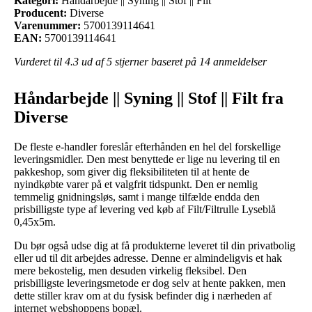
Kategori:
Håndarbejde || Syning || Stof || Filt
Producent:
Diverse
Varenummer:
5700139114641
EAN:
5700139114641
Vurderet til
4.3
ud af 5 stjerner baseret på
14
anmeldelser
Håndarbejde || Syning || Stof || Filt fra
Diverse
De fleste e-handler foreslår efterhånden en hel del forskellige
leveringsmidler. Den mest benyttede er lige nu levering til en
pakkeshop, som giver dig fleksibiliteten til at hente de
nyindkøbte varer på et valgfrit tidspunkt. Den er nemlig
temmelig gnidningsløs, samt i mange tilfælde endda den
prisbilligste type af levering ved køb af Filt/Filtrulle Lyseblå
0,45x5m.
Du bør også udse dig at få produkterne leveret til din privatbolig
eller ud til dit arbejdes adresse. Denne er almindeligvis et hak
mere bekostelig, men desuden virkelig fleksibel. Den
prisbilligste leveringsmetode er dog selv at hente pakken, men
dette stiller krav om at du fysisk befinder dig i nærheden af
internet webshoppens bopæl.