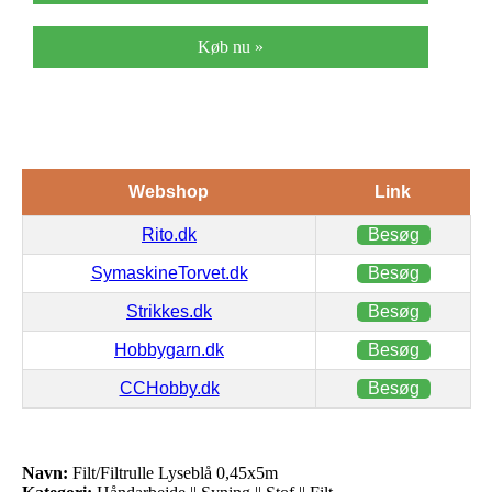
Køb nu »
Webshop
Link
Rito.dk
Besøg
SymaskineTorvet.dk
Besøg
Strikkes.dk
Besøg
Hobbygarn.dk
Besøg
CCHobby.dk
Besøg
Navn:
Filt/Filtrulle Lyseblå 0,45x5m